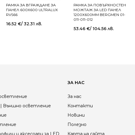
РАМКА ЗА ВГРАЖДАНЕ ЗА
РАМКА ЗА ПОВЪРХНОСТЕН
ПАНЕЛ 600X600 ULTRALUX
МОЖТАЖ ЗА LED ПАНЕЛ
RVS66
1200X600MM BERGMEN 01-
011-011-012
16.52
€
/ 32.31 лв.
53.46
€
/ 104.56 лв.
ЗА НАС
осветление
За нас
| Външно осветление
Контакти
ние
Новини
етление
Полезно
офили и аксесоари за LED
Карта на сайта