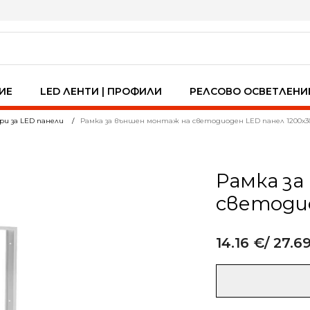
ИЕ
LED ЛЕНТИ | ПРОФИЛИ
РЕЛСОВО ОСВЕТЛЕНИ
ри за LED панели
Рамка за външен монтаж на светодиоден LED панел 1200х
Рамка з
светоди
14.16
€
/ 27.69
Alternative:
количество
за
Рамка