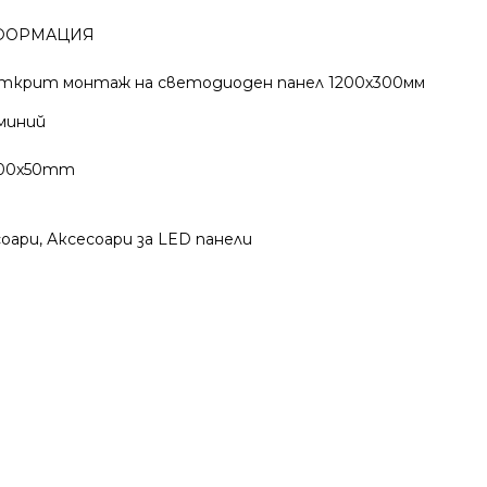
ФОРМАЦИЯ
а открит монтаж на светодиоден панел 1200х300мм
миний
300x50mm
соари
,
Аксесоари за LED панели