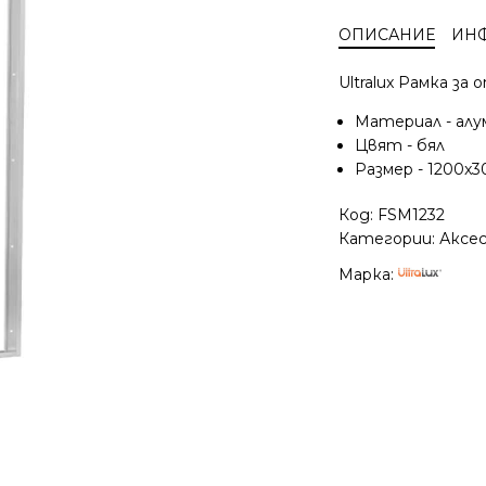
за
ОПИСАНИЕ
ИН
външен
монтаж
Ultralux Рамка з
на
светодиоден
Материал - алу
LED
Цвят - бял
панел
Размер - 1200x
1200х300мм
Код:
FSM1232
Категории:
Аксе
Марка: