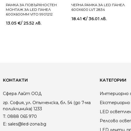
РАМКА ЗА ПОВЪРХНОСТЕН
ЧЕРНА РАМКА ЗА LED ПАНЕЛ
МОНТАЖ ЗА LED ПАНЕЛ
600X600 LVT 2834
600X600MM VITO 9901212
18.41
€
/ 36.01 лв.
13.05
€
/ 25.52 лв.
КОНТАКТИ
КАТЕГОРИИ
Сфера Лайт ООД
Интериорно 
гр. София, ул. Опълченска, бл. 54 (до 7-ма
Екстериорно 
поликлиника) 1233
LED осветле
T:
0888 065 970
Релсово осв
E:
sales@led-zona.bg
LED ленти, пр