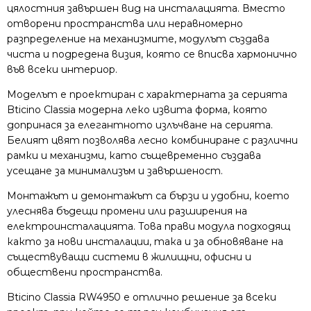
цялостния завършен вид на инсталацията. Вместо
отворени пространства или неравномерно
разпределение на механизмите, модулът създава
чиста и подредена визия, която се вписва хармонично
във всеки интериор.
Моделът е проектиран с характерната за серията
Bticino Classia модерна леко извита форма, която
допринася за елегантното излъчване на серията.
Белият цвят позволява лесно комбиниране с различни
рамки и механизми, като същевременно създава
усещане за минимализъм и завършеност.
Монтажът и демонтажът са бързи и удобни, което
улеснява бъдещи промени или разширения на
електроинсталацията. Това прави модула подходящ
както за нови инсталации, така и за обновяване на
съществуващи системи в жилищни, офисни и
обществени пространства.
Bticino Classia RW4950 е отлично решение за всеки