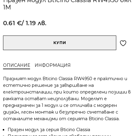
1M
0.61
€
/ 1.19 лв.
Alternative:
количество
КУПИ
за
Празен
модул
ОПИСАНИЕ
ИНФОРМАЦИЯ
Bticino
Classia
Празният модул Bticino Classia RW4950 е практично и
RW4950
естетично решение за завършване на
бял
електроинсталации, при които определени позиции в
1M
рамката остават неизползвани. Моделът е
предназначен за 1 модул и се отличава с модерен
дизайн, лесен монтаж и безупречно съчетаване с
останалите механизми от серията Bticino Classia.
Празен модул за серия Bticino Classia