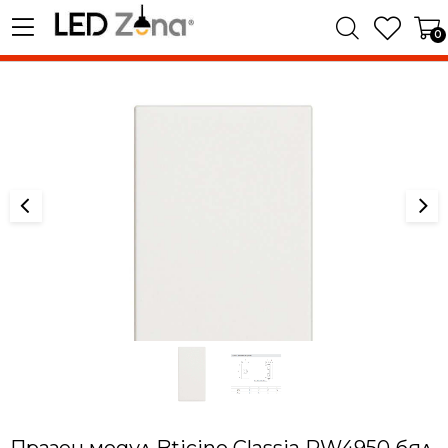
0
Празен модул Bticino Classia RW4950 бял