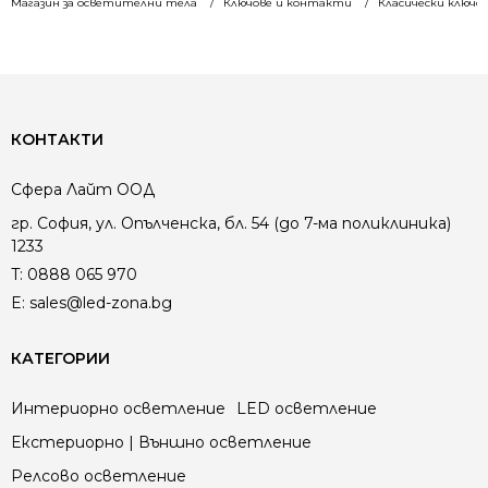
Магазин за осветителни тела
Ключове и контакти
Класически ключо
КОНТАКТИ
Сфера Лайт ООД
гр. София, ул. Опълченска, бл. 54 (до 7-ма поликлиника)
1233
T:
0888 065 970
E:
sales@led-zona.bg
КАТЕГОРИИ
Интериорно осветление
LED осветление
Екстериорно | Външно осветление
Релсово осветление