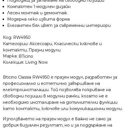
Подходящ за запълване на свободни позиции
Компактен 1-модулен дизайн
Лесен монтаж и демонтаж
Модерна леко извита форма
Елегантен бял цвят за съвременни интериори
Код:
RW4950
Категории:
Аксесоари
,
Класически ключове и
контакти
,
Празни модули
Марка:
BTicino
Колекция:
Living Now
Bticino Classia RW4950 е празен модул, разработен за
професионално и естетично завършване на
електроинсталации. Той позволява покриване на
свободни позиции в модулни рамки, когато не е
необходимо инсталиране на допълнителни функции
като контакти, ключове или комуникационни модули.
Използването на празен модул е важно не само за
добрия визуален резултат, но и за поддържане на