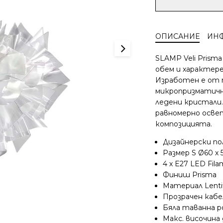
за
Полилей
SLAMP
ОПИСАНИЕ
ИН
Veli
Prisma
SLAMP Veli Prism
L
обем и характере
Ø60
Изработен е от 
см
микропризматичн
4xE27
прозрачен
ледени кристали
кабел
равномерно осве
композицията.
Дизайнерски пол
Размер S Ø60 х 
4 х E27 LED Fil
Финиш Prisma
Материал Lenti
Прозрачен кабе
Бяла таванна ро
Макс. височина 