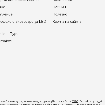
ние
Новини
етление
Полезно
офили и аксесоари за LED
Карта на сайта
чки | Пури
онтакти
онлайн магазин, можете да използвате сайта
ОРС
. Всички продук
е задължително промените да бъдат анонсирани в страницата.