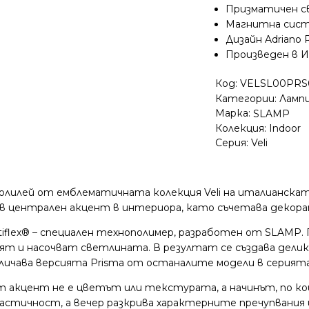
Призматичен с
Магнитна систе
Дизайн Adriano 
Произведен в 
Код:
VELSL00PRS
Категории:
Ламп
Марка:
SLAMP
Колекция:
Indoor
Серия:
Veli
полилей от емблематичната колекция Veli на италианскат
в централен акцент в интериора, като съчетава декор
lex® – специален технополимер, разработен от SLAMP. 
ят и насочват светлината. В резултат се създава дели
ичава версията Prisma от останалите модели в серията 
ният акцент не е цветът или текстурата, а начинът, по
стичност, а вечер разкрива характерните пречупвания и 