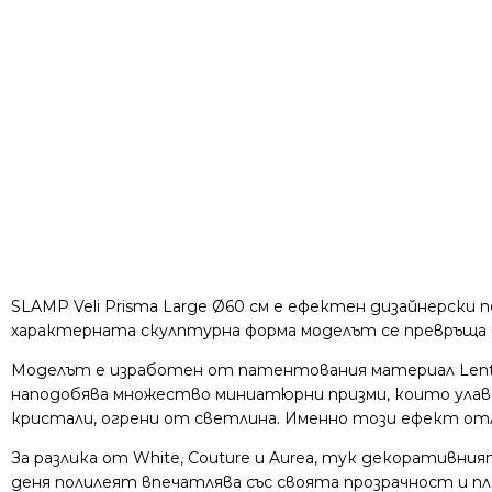
SLAMP Veli Prisma Large Ø60 см е ефектен дизайнерски 
характерната скулптурна форма моделът се превръща 
Моделът е изработен от патентования материал Lentif
наподобява множество миниатюрни призми, които улав
кристали, огрени от светлина. Именно този ефект отл
За разлика от White, Couture и Aurea, тук декоратив
деня полилеят впечатлява със своята прозрачност и пла