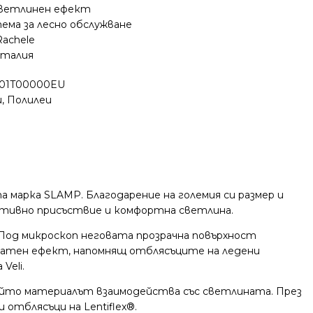
ветлинен ефект
ма за лесно обслужване
Rachele
Италия
01T00000EU
и
,
Полилеи
а марка SLAMP. Благодарение на големия си размер и
ативно присъствие и комфортна светлина.
Под микроскоп неговата прозрачна повърхност
катен ефект, напомнящ отблясъците на ледени
Veli.
 който материалът взаимодейства със светлината. През
отблясъци на Lentiflex®.