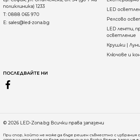
поликлиника) 1233
LED осветле
T:
0888 065 970
Релсово осв
E:
sales@led-zona.bg
LED ленти, пр
осветление
Крушки | Луни
Ключове и к
ПОСЛЕДВАЙТЕ НИ
© 2026 LED-Zona.bg Всички права запазени
При спор, който не може да бъде решен съвместно с избрания 
страницата може да бъде променяна по всяко време, като не 