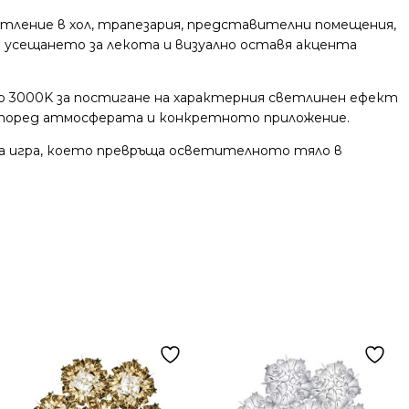
етление в хол, трапезария, представителни помещения,
 усещането за лекота и визуално оставя акцента
о 3000K за постигане на характерния светлинен ефект
а според атмосферата и конкретното приложение.
нна игра, което превръща осветителното тяло в