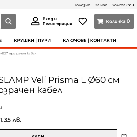
Полезно
За нас
Контакти
Вход и
0
Регистрация
Е
КРУШКИ | ПУРИ
КЛЮЧОВЕ | КОНТАКТИ
4xE27 прозрачен кабел
SLAMP Veli Prisma L Ø60 см
озрачен кабел
и
1.35 лв.
КУПИ