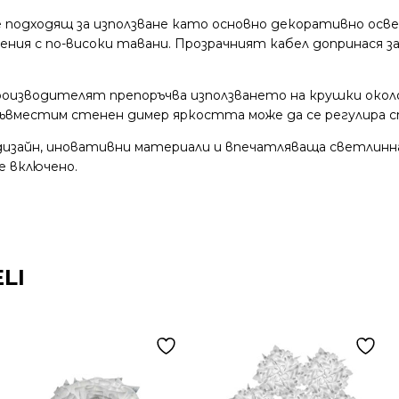
е подходящ за използване като основно декоративно осв
ия с по-високи тавани. Прозрачният кабел допринася за
роизводителят препоръчва използването на крушки окол
 и съвместим стенен димер яркостта може да се регулир
и дизайн, иновативни материали и впечатляваща светли
 включено.
LI