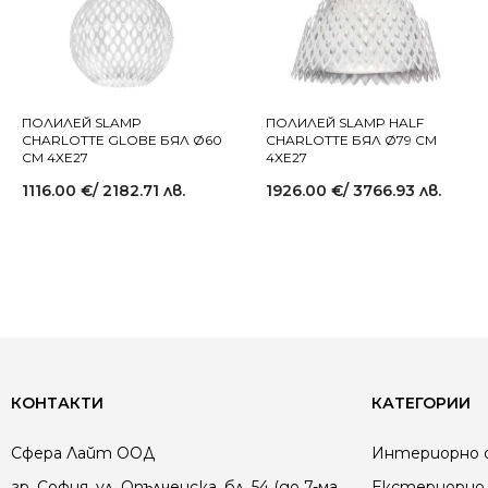
ПОЛИЛЕЙ SLAMP
ПОЛИЛЕЙ SLAMP HALF
CHARLOTTE GLOBE БЯЛ Ø60
CHARLOTTE БЯЛ Ø79 СМ
СМ 4XE27
4XE27
1116.00
€
/ 2182.71 лв.
1926.00
€
/ 3766.93 лв.
КОНТАКТИ
КАТЕГОРИИ
Сфера Лайт ООД
Интериорно 
гр. София, ул. Опълченска, бл. 54 (до 7-ма
Екстериорно 