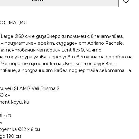
ФОРМАЦИЯ
a Large Ø60 см е дизайнерски полилей с впечатляващ
н призматичен ефект, създаден от Adriano Rachele.
патентования материал Lentiflex®, чиято
а структура улавя и пречупва светлината подобно на
. Четирите източника на светлина осигуряват
тяване, а прозрачният кабел подчертава лекотата на
илей SLAMP Veli Prisma S
50 см
ament крушки
flex®
л
зетка Ø12 х 6 см
до 190 см