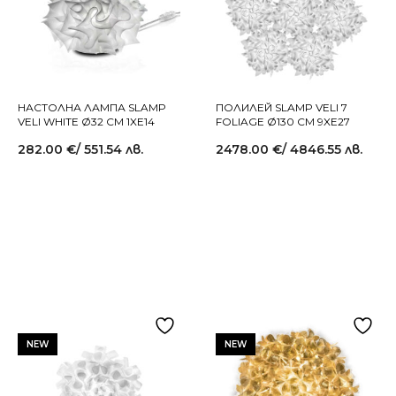
НАСТОЛНА ЛАМПА SLAMP
ПОЛИЛЕЙ SLAMP VELI 7
VELI WHITE Ø32 СМ 1XE14
FOLIAGE Ø130 СМ 9XE27
282.00
€
/ 551.54 лв.
2478.00
€
/ 4846.55 лв.
NEW
NEW