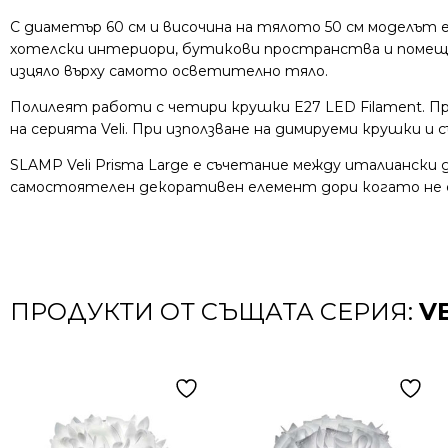
С диаметър 60 см и височина на тялото 50 см моделът 
хотелски интериори, бутикови пространства и помещен
изцяло върху самото осветително тяло.
Полилеят работи с четири крушки E27 LED Filament. П
на серията Veli. При използване на димируеми крушки
SLAMP Veli Prisma Large е съчетание между италианск
самостоятелен декоративен елемент дори когато не е
ПРОДУКТИ ОТ СЪЩАТА СЕРИЯ:
VE