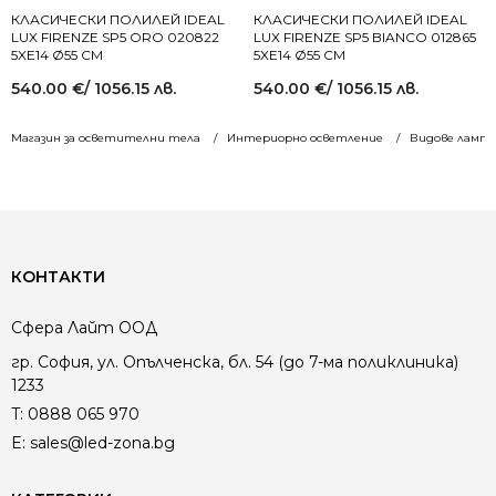
КЛАСИЧЕСКИ ПОЛИЛЕЙ IDEAL
КЛАСИЧЕСКИ ПОЛИЛЕЙ IDEAL
LUX FIRENZE SP5 ORO 020822
LUX FIRENZE SP5 BIANCO 012865
5XE14 Ø55 СМ
5XE14 Ø55 СМ
540.00
€
/ 1056.15 лв.
540.00
€
/ 1056.15 лв.
Магазин за осветителни тела
Интериорно осветление
Видове лампи
КОНТАКТИ
Сфера Лайт ООД
гр. София, ул. Опълченска, бл. 54 (до 7-ма поликлиника)
1233
T:
0888 065 970
E:
sales@led-zona.bg