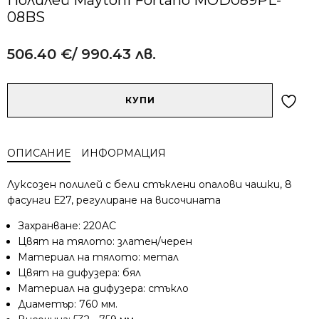
08BS
506.40
€
/ 990.43 лв.
Alternative:
количество
КУПИ
за
Полилей
Maytoni
ОПИСАНИЕ
ИНФОРМАЦИЯ
Fortano
MOD089PL-
Луксозен полилей с бели стъклени опалови чашки, 8
08BS
фасунги Е27, регулиране на височината
Захранване: 220AC
Цвят на тялото: златен/черен
Материал на тялото: метал
Цвят на дифузера: бял
Материал на дифузера: стъкло
Диаметър: 760 мм.