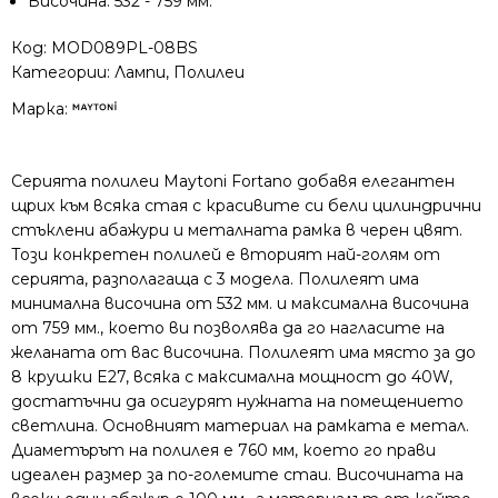
Височина: 532 - 759 мм.
Код:
MOD089PL-08BS
Категории:
Лампи
,
Полилеи
Марка:
Серията полилеи Maytoni Fortano добавя елегантен
щрих към всяка стая с красивите си бели цилиндрични
стъклени абажури и металната рамка в черен цвят.
Този конкретен полилей е вторият най-голям от
серията, разполагаща с 3 модела. Полилеят има
минимална височина от 532 мм. и максимална височина
от 759 мм., което ви позволява да го нагласите на
желаната от вас височина. Полилеят има място за до
8 крушки E27, всяка с максимална мощност до 40W,
достатъчни да осигурят нужната на помещението
светлина. Основният материал на рамката е метал.
Диаметърът на полилея е 760 мм, което го прави
идеален размер за по-големите стаи. Височината на