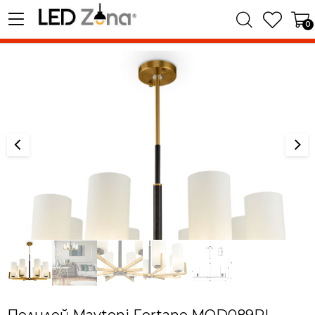
0
Полилей Maytoni Fortano MOD089PL-