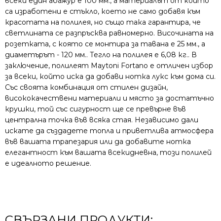
всеки един абажур е 100 мм., а материалът от който
са изработени е стъкло, което не само добавя към
красотата на полилея, но също така гарантира, че
светлината се разпръсква равномерно. Височината на
розетката, с която се монтира за тавана е 25 мм., а
диаметърът - 120 мм.. Тегло на полилея е 6,08 кг.. В
заключение, полилеят Maytoni Fortano е отличен избор
за всеки, който иска да добави нотка лукс към дома си.
Със своята комбинация от стилен дизайн,
висококачествени материали и място за достатъчно
крушки, той със сигурност ще се превърне във
централна точка във всяка стая. Независимо дали
искате да създадете топла и приветлива атмосфера
във вашата трапезария или да добавите нотка
елегантност към вашата всекидневна, този полилей
е идеалното решение.
СВЪРЗАНИ ПРОДУКТИ: