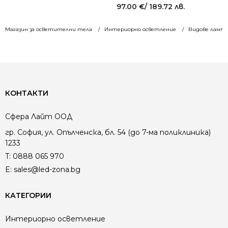
97.00
€
/ 189.72 лв.
Магазин за осветителни тела
Интериорно осветление
Видове лампи
КОНТАКТИ
Сфера Лайт ООД
гр. София, ул. Опълченска, бл. 54 (до 7-ма поликлиника)
1233
T:
0888 065 970
E:
sales@led-zona.bg
КАТЕГОРИИ
Интериорно осветление