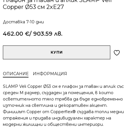
Copper Ø53 см 2xE27
Доставка 7-10 дни
462.00
€
/ 903.59 лв.
Alternative:
количество
КУПИ
за
Плафон
за
ОПИСАНИЕ
ИНФОРМАЦИЯ
таван
и
SLAMP Veli Copper Ø53 см е плафон за таван и аплик със
аплик
среден M размер, създаден за помещения, в които
SLAMP
осветителното тяло трябва да бъде едновременно
Veli
източник на светлина и декоративен акцент.
Copper
Ø53
Финишът Copper от Copperflex® създава топли медни
см
отражения и придава индивидуален характер на
2xE27
модерни жилищни и обществени интериори.