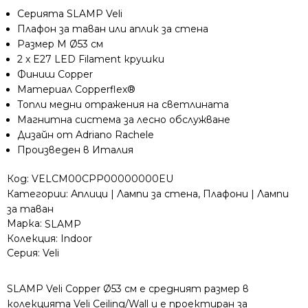
Серията SLAMP Veli
Плафон за таван или аплик за стена
Размер M Ø53 см
2 x E27 LED Filament крушки
Финиш Copper
Материал Copperflex®
Топли медни отражения на светлината
Магнитна система за лесно обслужване
Дизайн от Adriano Rachele
Произведен в Италия
Код:
VELCM00CPP00000000EU
Категории:
Аплици | Лампи за стена
,
Плафони | Лампи
за таван
Марка:
SLAMP
Колекция:
Indoor
Серия:
Veli
SLAMP Veli Copper Ø53 см е средният размер в
колекцията Veli Ceiling/Wall и е проектиран за