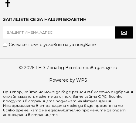
ЗАПИШЕТЕ СЕ ЗА НАШИЯ БЮЛЕТИН
Съгласен съм с
условията за ползване
© 2026 LED-Zona.bg Всички права запазени
Powered by WPS
При спор, който не може да бъде решен съвместно с избрания
онлайн магазин, можете да използвате сайта
ОРС
. Всички
продукти в страницата подлежат на актуализация.
Информацията в страницата може да бъде променяна по
всяко време, като не е задължително промените да бъдат
анонсирани в страницата.