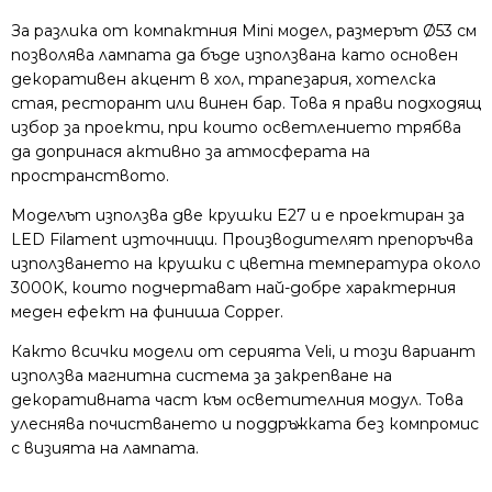
За разлика от компактния Mini модел, размерът Ø53 см
позволява лампата да бъде използвана като основен
декоративен акцент в хол, трапезария, хотелска
стая, ресторант или винен бар. Това я прави подходящ
избор за проекти, при които осветлението трябва
да допринася активно за атмосферата на
пространството.
Моделът използва две крушки E27 и е проектиран за
LED Filament източници. Производителят препоръчва
използването на крушки с цветна температура около
3000K, които подчертават най-добре характерния
меден ефект на финиша Copper.
Както всички модели от серията Veli, и този вариант
използва магнитна система за закрепване на
декоративната част към осветителния модул. Това
улеснява почистването и поддръжката без компромис
с визията на лампата.