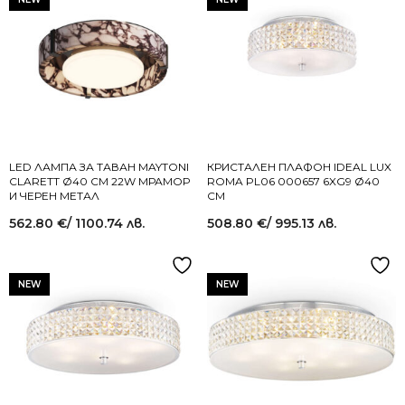
LED ЛАМПА ЗА ТАВАН MAYTONI
КРИСТАЛЕН ПЛАФОН IDEAL LUX
CLARETT Ø40 СМ 22W МРАМОР
ROMA PL06 000657 6XG9 Ø40
И ЧЕРЕН МЕТАЛ
СМ
562.80
€
/ 1100.74 лв.
508.80
€
/ 995.13 лв.
NEW
NEW