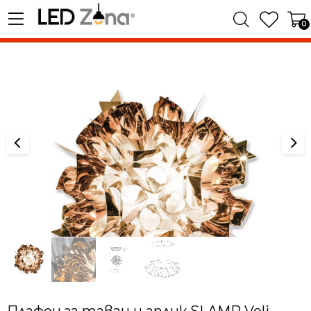
0
Плафон за таван и аплик SLAMP Veli