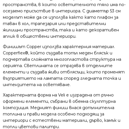
пространства, в които осветителното тяло има по-
осезаемо присъствие в интериора. С диаметър 53 см
моделът може да се използва както като плафон за
таван в хол, трапезария или представителни
жилищни пространства, така и като декоративен
аплик в обществени интериори.
Финишът Copper използва характерния материал
Copperflex®, който създава топъл меден блясък и
подчертава сложната многопластова структура на
серията. Светлината се отразява в отделните
елементи и създава живи отблясъци, които променят
възприятието на лампата според гледната точка и
интензитета на осветяване.
Характерната форма на Veli е изградена от ръчно
оформени елементи, събрани в обемна скулптурна
композиция. Медният финиш внася допълнителна
топлина и прави модела особено подходящ за
интериори с естествени материали, дърво, камък и
топли цветови палитри.