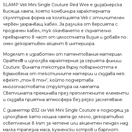
SLAMP Veli Mini Single Couture Red Wire е дизайнерска
висяща лампа, която комбинира характерната
скулптурна форма на колекцията Veli с отличителен
червен захранващ кабел. За разлика от версията с
прозрачен кабел, тук окачването е съзнателно
превърнато в част от цялостната визия и добавя по-
смел декоративен акцент в интериора.
Моделът е изработен от патентования материал
Opalflex® и използва характерния за серията финиш
Couture. Фината текстура върху повърхността е
вдъхновена от текстилните материи и създава мек
ефект „тон в тон“, който подчертава
многопластовата структура на лампата.
Светлината преминава през преплетените елементи
и създава приятна атмосфера без рязко заслепяване.
С диаметър Ø32 см Veli Mini Single Couture е подходящ за
използване като нощна лампа до легло, декоративно
осветление в кът за четене или акцентен пендел над
малка трапезна маса, кухненски остров и барплот.