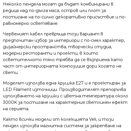
Няколко пендела могат да бъдат комбинирани в
редица над по-дълга маса, остров или плот за
постигане на по-силно декоративно присъствие и по-
равномерно осветяване.
Червеният кабел превръща този вариант в
предпочитан избор за интериори с по-смел характер,
дизайнерски пространства, творчески студиа,
модерни ресторанти и проекти, в които
осветителното тяло трябва да се възприема като
част от интериорната композиция дори когато не
свети.
Моделът използва една крушка E27 и е проектиран за
LED Filament източници. Производителят препоръчва
използването на крушки с цветна температура около
3000K за постигане на характерния светлинен ефект
на серията.
Както всички модели от колекцията Veli, и този
пендел използва магнитна система за закрепване на