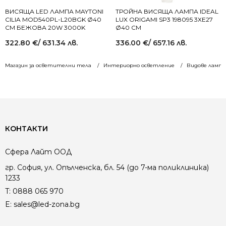
ВИСЯЩА LED ЛАМПА MAYTONI
ТРОЙНА ВИСЯЩА ЛАМПА IDEAL
CILIA MOD540PL-L20BGK Ø40
LUX ORIGAMI SP3 198095 3XE27
СМ БЕЖОВА 20W 3000K
Ø40 СМ
322.80
€
/ 631.34 лв.
336.00
€
/ 657.16 лв.
Магазин за осветителни тела
Интериорно осветление
Видове лампи
КОНТАКТИ
Сфера Лайт ООД
гр. София, ул. Опълченска, бл. 54 (до 7-ма поликлиника)
1233
T:
0888 065 970
E:
sales@led-zona.bg