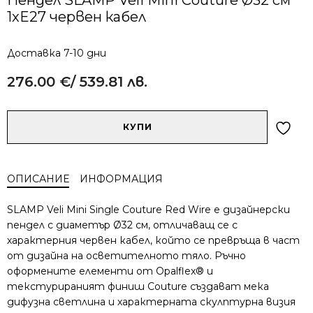
1xE27 червен кабел
Доставка 7-10 дни
276.00
€
/ 539.81 лв.
Alternative:
количество
КУПИ
за
Пендел
SLAMP
ОПИСАНИЕ
ИНФОРМАЦИЯ
Veli
Mini
SLAMP Veli Mini Single Couture Red Wire е дизайнерски
Couture
пендел с диаметър Ø32 см, отличаващ се с
Ø32
характерния червен кабел, който се превръща в част
см
от дизайна на осветителното тяло. Ръчно
1xE27
червен
оформените елементи от Opalflex® и
кабел
текстурираният финиш Couture създават мека
дифузна светлина и характерната скулптурна визия