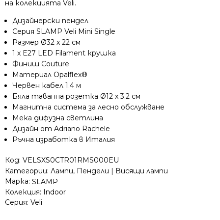
на колекцията Veli.
Дизайнерски пендел
Серия SLAMP Veli Mini Single
Размер Ø32 х 22 см
1 x E27 LED Filament крушка
Финиш Couture
Материал Opalflex®
Червен кабел 1.4 м
Бяла таванна розетка Ø12 х 3.2 см
Магнитна система за лесно обслужване
Мека дифузна светлина
Дизайн от Adriano Rachele
Ръчна изработка в Италия
Код:
VELSXS0CTR01RMS000EU
Категории:
Лампи
,
Пендели | Висящи лампи
Марка:
SLAMP
Колекция:
Indoor
Серия:
Veli