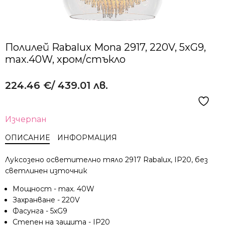
Полилей Rabalux Mona 2917, 220V, 5xG9,
max.40W, хром/стъкло
224.46
€
/ 439.01 лв.
Изчерпан
ОПИСАНИЕ
ИНФОРМАЦИЯ
Луксозено осветително тяло 2917 Rabalux, IP20, без
светлинен източник
Мощност - max. 40W
Захранване - 220V
Фасунга - 5xG9
Степен на защита - IP20