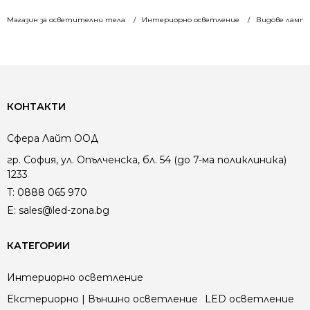
Магазин за осветителни тела
Интериорно осветление
Видове лампи
КОНТАКТИ
Сфера Лайт ООД
гр. София, ул. Опълченска, бл. 54 (до 7-ма поликлиника)
1233
T:
0888 065 970
E:
sales@led-zona.bg
КАТЕГОРИИ
Интериорно осветление
Екстериорно | Външно осветление
LED осветление