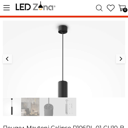
0
Пендел Maytoni Calipso P106PL-01-GU10-B