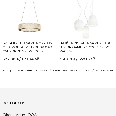
ВИСЯЩА LED ЛАМПА MAYTONI
ТРОЙНА ВИСЯЩА ЛАМПА IDEAL
CILIA MOD540PL-L20BGK Ø40
LUX ORIGAMI SP3 198095 3XE27
СМ БЕЖОВА 20W 3000K
Ø40 СМ
322.80
€
/ 631.34 лв.
336.00
€
/ 657.16 лв.
Магазин за осветителни тела
Интериорно осветление
Видове лампи
КОНТАКТИ
Сфера Лайт ООД