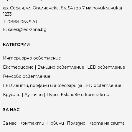
гр. София, ул. Опълченска, бл. 54 (до 7-ма поликлиника)
1233
T:
0888 065 970
E:
sales@led-zona.bg
КАТЕГОРИИ
Интериорно осветление
Екстериорно | Външно осветление
LED осветление
Релсово осветление
LED ленти, профили и аксесоари за LED осветление
Крушки | Лунички | Пури
Ключове и контакти
ЗА НАС
За нас
Контакти
Новини
Полезно
Карта на сайта