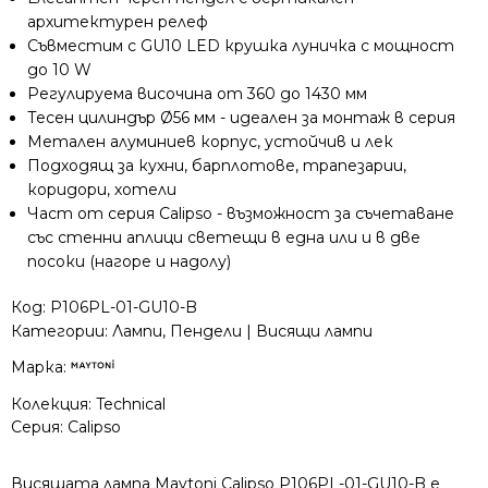
архитектурен релеф
Съвместим с GU10 LED крушка луничка с мощност
до 10 W
Регулируема височина от 360 до 1430 мм
Тесен цилиндър Ø56 мм - идеален за монтаж в серия
Метален алуминиев корпус, устойчив и лек
Подходящ за кухни, барплотове, трапезарии,
коридори, хотели
Част от серия Calipso - възможност за съчетаване
със стенни аплици светещи в една или и в две
посоки (нагоре и надолу)
Код:
P106PL-01-GU10-B
Категории:
Лампи
,
Пендели | Висящи лампи
Марка:
Колекция:
Technical
Серия:
Calipso
Висящата лампа Maytoni Calipso P106PL-01-GU10-B е