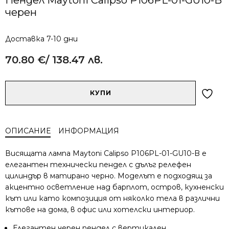
черен
Доставка 7-10 дни
70.80
€
/ 138.47 лв.
Alternative:
количество
КУПИ
за
Пендел
Maytoni
ОПИСАНИЕ
ИНФОРМАЦИЯ
Calipso
P106PL-
Висящата лампа Maytoni Calipso P106PL-01-GU10-B е
01-
елегантен технически пендел с дълъг релефен
GU10-
цилиндър в матирано черно. Моделът е подходящ за
B
акцентно осветление над барплот, остров, кухненски
черен
кът или като композиция от няколко тела в различни
кътове на дома, в офис или хотелски интериор.
Елегантен черен пендел с вертикален