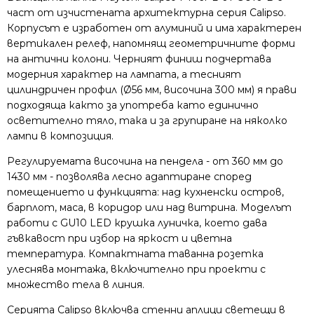
част от изчистената архитектурна серия Calipso.
Корпусът е изработен от алуминий и има характерен
вертикален релеф, напомнящ геометричните форми
на антични колони. Черният финиш подчертава
модерния характер на лампата, а тесният
цилиндричен профил (Ø56 мм, височина 300 мм) я прави
подходяща както за употреба като единично
осветително тяло, така и за групиране на няколко
лампи в композиция.
Регулируемата височина на пендела - от 360 мм до
1430 мм - позволява лесно адаптиране според
помещението и функцията: над кухненски остров,
барплот, маса, в коридор или над витрина. Моделът
работи с GU10 LED крушка луничка, което дава
гъвкавост при избор на яркост и цветна
температура. Компактната таванна розетка
улеснява монтажa, включително при проекти с
множество тела в линия.
Серията Calipso включва стенни аплици светещи в