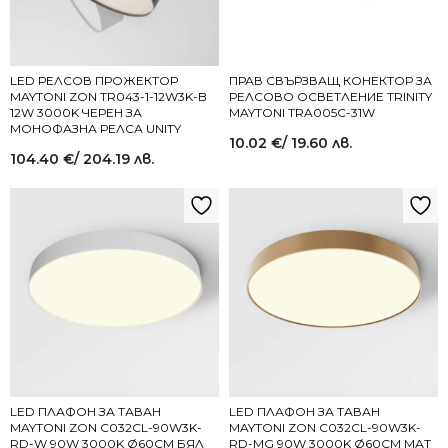
LED РЕЛСОВ ПРОЖЕКТОР
ПРАВ СВЪРЗВАЩ КОНЕКТОР ЗА
MAYTONI ZON TR043-1-12W3K-B
РЕЛСОВО ОСВЕТЛЕНИЕ TRINITY
12W 3000K ЧЕРЕН ЗА
MAYTONI TRA005C-31W
МОНОФАЗНА РЕЛСА UNITY
10.02
€
/ 19.60 лв.
104.40
€
/ 204.19 лв.
LED ПЛАФОН ЗА ТАВАН
LED ПЛАФОН ЗА ТАВАН
MAYTONI ZON C032CL-90W3K-
MAYTONI ZON C032CL-90W3K-
RD-W 90W 3000K Ø60СМ БЯЛ
RD-MG 90W 3000K Ø60СМ МАТ