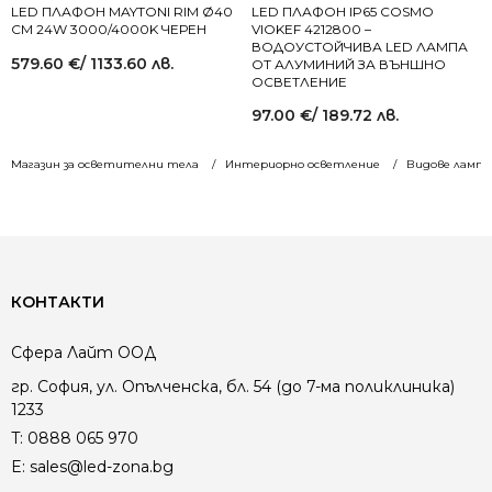
LED ПЛАФОН MAYTONI RIM Ø40
LED ПЛАФОН IP65 COSMO
СМ 24W 3000/4000K ЧЕРЕН
VIOKEF 4212800 –
ВОДОУСТОЙЧИВА LED ЛАМПА
579.60
€
/ 1133.60 лв.
ОТ АЛУМИНИЙ ЗА ВЪНШНО
ОСВЕТЛЕНИЕ
97.00
€
/ 189.72 лв.
Магазин за осветителни тела
Интериорно осветление
Видове лампи
КОНТАКТИ
Сфера Лайт ООД
гр. София, ул. Опълченска, бл. 54 (до 7-ма поликлиника)
1233
T:
0888 065 970
E:
sales@led-zona.bg