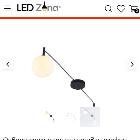
0
Осветително тяло за таван плафон