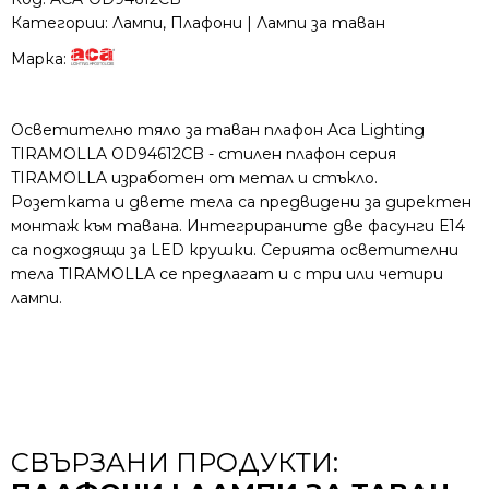
Категории:
Лампи
,
Плафони | Лампи за таван
Марка:
Осветително тяло за таван плафон Aca Lighting
TIRAMOLLA OD94612CB - стилен плафон серия
TIRAMOLLA изработен от метал и стъкло.
Розетката и двете тела са предвидени за директен
монтаж към тавана. Интегрираните две фасунги Е14
са подходящи за LED крушки. Серията осветителни
тела TIRAMOLLA се предлагат и с три или четири
лампи.
СВЪРЗАНИ ПРОДУКТИ: