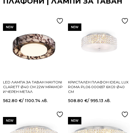
ПЛАФОНИ | ЛАМПИ ЗА ТАВАН
NEW
NEW
LED ЛАМПА ЗА ТАВАН MAYTONI
КРИСТАЛЕН ПЛАФОН IDEAL LUX
CLARETT Ø40 СМ 22W МРАМОР
ROMA PL06 000657 6XG9 Ø40
И ЧЕРЕН МЕТАЛ
СМ
562.80
€
/ 1100.74 лв.
508.80
€
/ 995.13 лв.
NEW
NEW