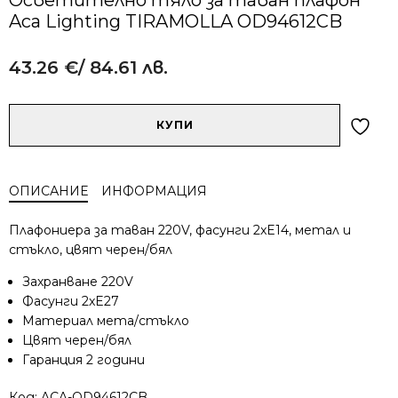
Aca Lighting TIRAMOLLA OD94612CB
43.26
€
/ 84.61 лв.
Alternative:
количество
КУПИ
за
Осветително
тяло
ОПИСАНИЕ
ИНФОРМАЦИЯ
за
таван
Плафониера за таван 220V, фасунги 2xE14, метал и
плафон
стъкло, цвят черен/бял
Aca
Lighting
Захранване 220V
TIRAMOLLA
Фасунги 2xE27
OD94612CB
Материал мета/стъкло
Цвят черен/бял
Гаранция 2 години
Код:
ACA-OD94612CB