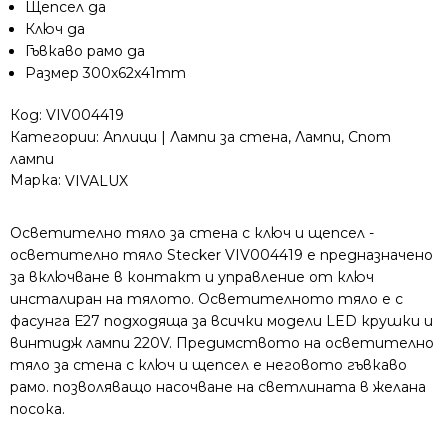
Щепсел да
гъвкаво
Ключ да
Гъвкаво рамо да
Размер 300x62x41mm
Код:
VIV004419
Категории:
Аплици | Лампи за стена
,
Лампи
,
Спот
лампи
Марка:
VIVALUX
Осветително тяло за стена с ключ и щепсел -
осветително тяло Stecker VIV004419 е предназначено
за включване в контакт и управление от ключ
инсталиран на тялото. Осветителното тяло е с
фасунга Е27 подходяща за всички модели LED крушки и
винтидж лампи 220V. Предимството на осветително
тяло за стена с ключ и щепсел е неговото гъвкаво
рамо. позволяващо насочване на светлината в желана
посока.