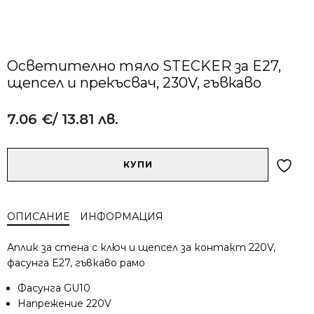
Осветително тяло STECKER за E27,
щепсел и прекъсвач, 230V, гъвкаво
7.06
€
/ 13.81 лв.
Alternative:
количество
КУПИ
за
Осветително
тяло
ОПИСАНИЕ
ИНФОРМАЦИЯ
STECKER
за
Аплик за стена с ключ и щепсел за контакт 220V,
E27,
фасунга E27, гъвкаво рамо
щепсел
и
Фасунга GU10
прекъсвач,
Напрежение 220V
230V,