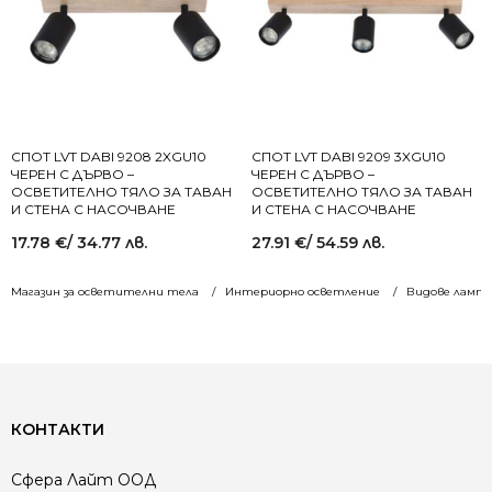
СПОТ LVT DABI 9208 2XGU10
СПОТ LVT DABI 9209 3XGU10
ЧЕРЕН С ДЪРВО –
ЧЕРЕН С ДЪРВО –
ОСВЕТИТЕЛНО ТЯЛО ЗА ТАВАН
ОСВЕТИТЕЛНО ТЯЛО ЗА ТАВАН
И СТЕНА С НАСОЧВАНЕ
И СТЕНА С НАСОЧВАНЕ
17.78
€
/ 34.77 лв.
27.91
€
/ 54.59 лв.
Магазин за осветителни тела
Интериорно осветление
Видове лампи
КОНТАКТИ
Сфера Лайт ООД