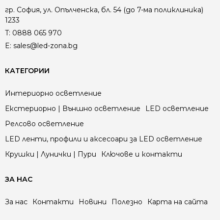
гр. София, ул. Опълченска, бл. 54 (до 7-ма поликлиника)
1233
T:
0888 065 970
E:
sales@led-zona.bg
КАТЕГОРИИ
Интериорно осветление
Екстериорно | Външно осветление
LED осветление
Релсово осветление
LED ленти, профили и аксесоари за LED осветление
Крушки | Лунички | Пури
Ключове и контакти
ЗА НАС
За нас
Контакти
Новини
Полезно
Карта на сайта