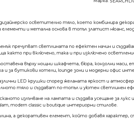
Марка:
SEARCHLI
но дизайнерско осветително тяло, което комбинира деко
елементи и метална основа в топъл златист нюанс, мод
нък пречупват светлината по ефектен начин и създават 
ща както при включено, така и при изключено осветлени
оставена върху нощни шкафчета, бюра, конзолни маси, е
 и за бутикови хотели, lounge зони и модерни офис инте
различни LED крушки според желаната яркост и атмосфер
лното тяло и създават по-топъл и уютен светлинен еф
аното излъчване на лампата и създава усещане за лукс 
lam, modern classic и boutique интериорни стилове.
ветлина, а декоративен елемент, който добавя характер, с