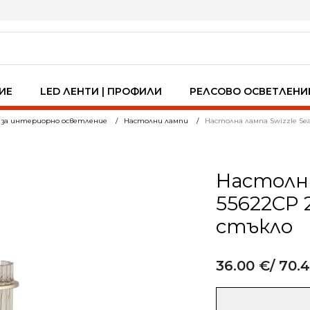
ИЕ
LED ЛЕНТИ | ПРОФИЛИ
РЕЛСОВО ОСВЕТЛЕНИ
 за интериорно осветление
Настолни лампи
Настолна лампа Swizzle Sea
Настолна
55622CP 
стъкло
36.00
€
/ 70.4
Alternative:
количество