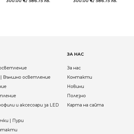
300.00
€
/ 586.75 лв.
300.00
€
/ 586.75 лв.
ЗА НАС
осветление
За нас
| Външно осветление
Контакти
ние
Новини
етление
Полезно
офили и аксесоари за LED
Карта на сайта
чки | Пури
онтакти