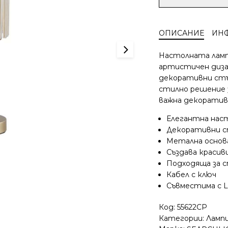
за
Настолна
лампа
ОПИСАНИЕ
ИН
Swizzle
Searchlight
Настолната лампа 
55622CP
артистичен диза
220V
декоративни стъ
E14
стилно решение 
фасунга
метал
важна декоративн
и
Елегантна наст
стъкло
Декоративни с
Метална основ
Създава красив
Подходяща за с
Кабел с ключ
Съвместима с 
Код:
55622CP
Категории:
Ламп