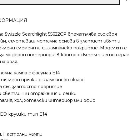
ФОРМАЦИЯ
Swizzle Searchlight 55622CP впечатлява със своя
йн, съчетаващ метална основа в златист цвят и
клени елементи с шампанско покритие. Моделът е
за модерни интериори, в които осветлението играе
а роля.
олна лампа с фасунга E14
тъклени пръчки с шампанско нюанс
а със златисто покритие
и светлинни отражения и сенки
палня, хол, хотелски интериор или офис
LED крушки тип E14
и
,
Настолни лампи