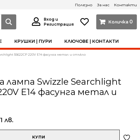
Полезно
За нас
Контакти
Вход и
0
Регистрация
Е
КРУШКИ | ПУРИ
КЛЮЧОВЕ | КОНТАКТИ
rchlight 55622CP 220V E14 фасунга метал и стъкло
 лампа Swizzle Searchlight
220V E14 фасунга метал и
1 лв.
КУПИ