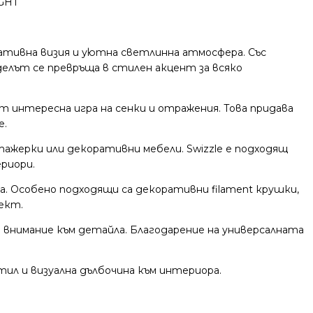
GHT
ративна визия и уютна светлинна атмосфера. Със
елът се превръща в стилен акцент за всяко
интересна игра на сенки и отражения. Това придава
е.
тажерки или декоративни мебели. Swizzle е подходящ
риори.
а. Особено подходящи са декоративни filament крушки,
ект.
и внимание към детайла. Благодарение на универсалната
тил и визуална дълбочина към интериора.