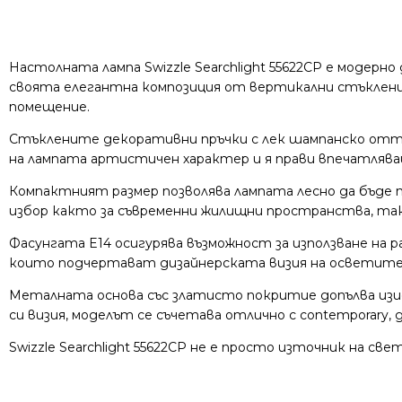
Настолната лампа Swizzle Searchlight 55622CP е модер
своята елегантна композиция от вертикални стъклени 
помещение.
Стъклените декоративни пръчки с лек шампанско отте
на лампата артистичен характер и я прави впечатлява
Компактният размер позволява лампата лесно да бъде п
избор както за съвременни жилищни пространства, така
Фасунгата E14 осигурява възможност за използване на 
които подчертават дизайнерската визия на осветите
Металната основа със златисто покритие допълва изиск
си визия, моделът се съчетава отлично с contemporary, g
Swizzle Searchlight 55622CP не е просто източник на с