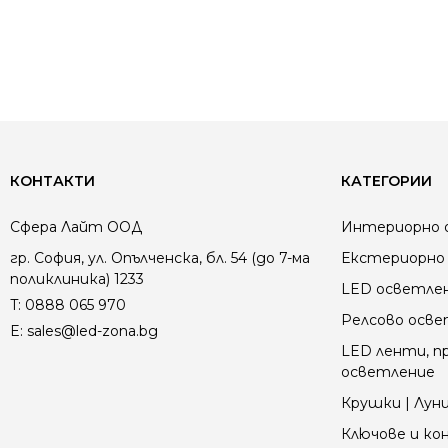
КОНТАКТИ
КАТЕГОРИИ
Сфера Лайт ООД
Интериорно 
гр. София, ул. Опълченска, бл. 54 (до 7-ма
Екстериорно 
поликлиника) 1233
LED осветле
T:
0888 065 970
Релсово осв
E:
sales@led-zona.bg
LED ленти, пр
осветление
Крушки | Луни
Ключове и к