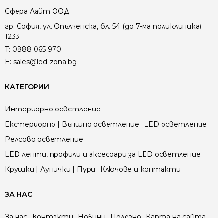
Сфера Лайт ООД
гр. София, ул. Опълченска, бл. 54 (до 7-ма поликлиника)
1233
T:
0888 065 970
E:
sales@led-zona.bg
КАТЕГОРИИ
Интериорно осветление
Екстериорно | Външно осветление
LED осветление
Релсово осветление
LED ленти, профили и аксесоари за LED осветление
Крушки | Лунички | Пури
Ключове и контакти
ЗА НАС
За нас
Контакти
Новини
Полезно
Карта на сайта