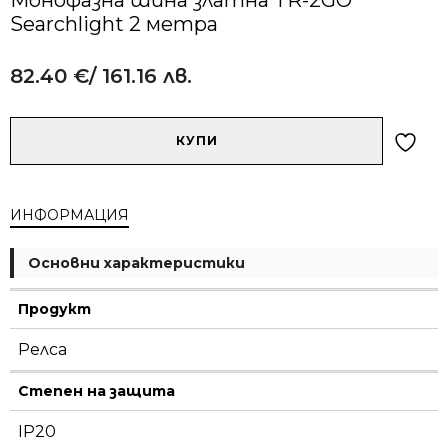
Searchlight 2 метра
82.40
€
/ 161.16 лв.
Alternative:
количество
КУПИ
за
Монофазна
шина
ИНФОРМАЦИЯ
златна
TR-
2GO
Основни характеристики
Searchlight
2
Продукт
метра
Релса
Степен на защита
IP20