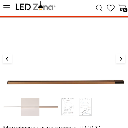
0
Монофазна шина златна TR-2GO