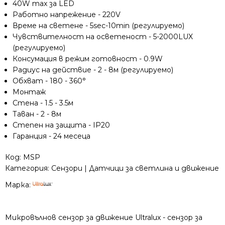
40W max за LED
MSP
Работно напрежение - 220V
Време на светене - 5sec-10min (регулируемо)
Чувствителност на осветеност - 5-2000LUX
(регулируемо)
Консумация в режим готовност - 0.9W
Радиус на действие - 2 - 8м (регулируемо)
Обхват - 180 - 360°
Монтаж
Стена - 1.5 - 3.5м
Таван - 2 - 8м
Степен на защита - IP20
Гаранция - 24 месеца
Код:
MSP
Категория:
Сензори | Датчици за светлина и движение
Марка:
Микровълнов сензор за движение Ultralux - сензор за