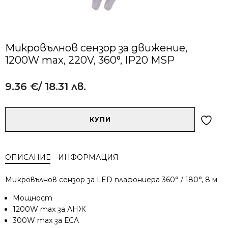
Микровълнов сензор за движение,
1200W max, 220V, 360°, IP20 MSP
9.36
€
/ 18.31 лв.
Alternative:
количество
КУПИ
за
Микровълнов
сензор
ОПИСАНИЕ
ИНФОРМАЦИЯ
за
движение,
Микровълнов сензор за LED плафониера 360° / 180°, 8 м
1200W
max,
Мощност
220V,
1200W max за ЛНЖ
360°,
300W max за ЕСЛ
IP20