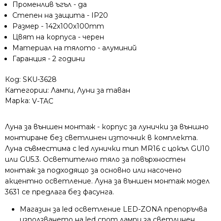
Променлив ъгъл - да
без
Степен на защита - IP20
светлинен
Размер - 142x100x100mm
източник
Цвят на корпуса - черен
Материал на тялото - алуминий
Гаранция - 2 години
Код:
SKU-3628
Категории:
Лампи
,
Луни за таван
Марка:
V-TAC
Луна за външен монтаж - корпус за лунички за външно
монтиране без светлинен източник в комплекта.
Луна съвместима с led лунички тип MR16 с цокъл GU10
или GU5.3. Осветително тяло за повърхностен
монтаж за подходящо за основно или насочено
акцентно осветление. Луна за външен монтаж модел
3631 се предлага без фасунга.
Магазин за led осветление LED-ZONA препоръчва
използването на led спот лампи за светлинен