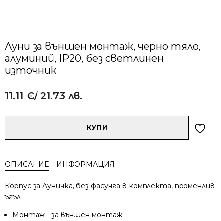
Луни за външен монтаж, черно тяло,
алуминий, IP20, без светлинен
източник
11.11
€
/ 21.73 лв.
Alternative:
количество
КУПИ
за
Луни
за
ОПИСАНИЕ
ИНФОРМАЦИЯ
външен
монтаж,
Корпус за Луничка, без фасунга в комплекта, променлив
черно
ъгъл
тяло,
алуминий,
Монтаж - за външен монтаж
IP20,