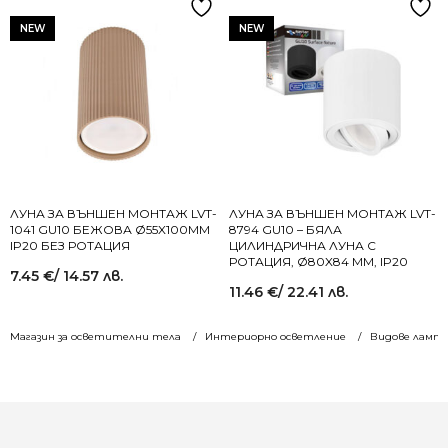
NEW
NEW
ЛУНА ЗА ВЪНШЕН МОНТАЖ LVT-
ЛУНА ЗА ВЪНШЕН МОНТАЖ LVT-
1041 GU10 БЕЖОВА Ø55X100MM
8794 GU10 – БЯЛА
IP20 БЕЗ РОТАЦИЯ
ЦИЛИНДРИЧНА ЛУНА С
РОТАЦИЯ, Ø80X84 MM, IP20
7.45
€
/ 14.57 лв.
11.46
€
/ 22.41 лв.
Магазин за осветителни тела
Интериорно осветление
Видове лампи