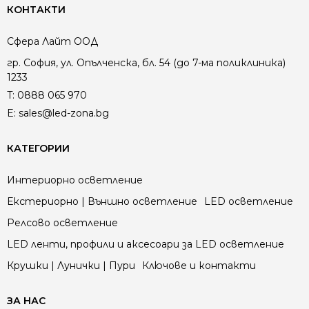
КОНТАКТИ
Сфера Лайт ООД
гр. София, ул. Опълченска, бл. 54 (до 7-ма поликлиника)
1233
T:
0888 065 970
E:
sales@led-zona.bg
КАТЕГОРИИ
Интериорно осветление
Екстериорно | Външно осветление
LED осветление
Релсово осветление
LED ленти, профили и аксесоари за LED осветление
Крушки | Лунички | Пури
Ключове и контакти
ЗА НАС