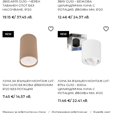
2895 AR111 GU10 – ЧЕРЕН
3899 GU10 – БЕЖОВА
ТАВАНЕН СПОТ БЕЗ
ЦИЛИНДРИЧНА ЛУНА С
НАСОЧВАНЕ, IP20
РОТАЦИЯ, Ø80X84 MM, IP20
19.15
€
/ 37.45 лв.
12.46
€
/ 24.37 лв.
NEW
NEW
ЛУНА ЗА ВЪНШЕН МОНТАЖ LVT-
ЛУНА ЗА ВЪНШЕН МОНТАЖ LVT-
1041 GU10 БЕЖОВА Ø55X100MM
8794 GU10 – БЯЛА
IP20 БЕЗ РОТАЦИЯ
ЦИЛИНДРИЧНА ЛУНА С
РОТАЦИЯ, Ø80X84 MM, IP20
7.45
€
/ 14.57 лв.
11.46
€
/ 22.41 лв.
Магазин за осветителни тела
Интериорно осветление
Видове лампи