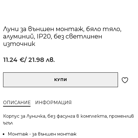
Луни за външен монтаж, бяло тяло,
алуминий, IP20, без светлинен
източник
11.24
€
/ 21.98 лв.
Alternative:
количество
КУПИ
за
Луни
за
ОПИСАНИЕ
ИНФОРМАЦИЯ
външен
монтаж,
Корпус за Луничка, без фасунга в комплекта, променлив
бяло
ъгъл
тяло,
алуминий,
Монтаж - за външен монтаж
IP20,