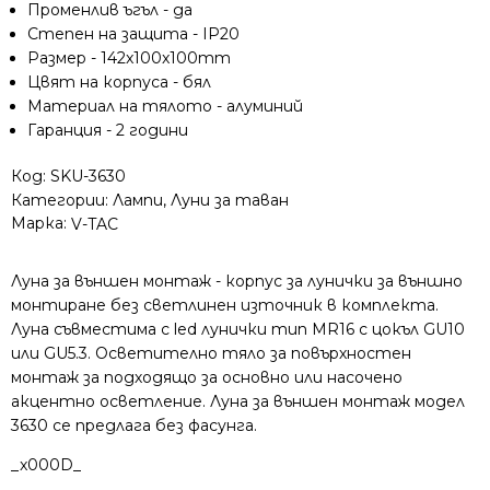
Променлив ъгъл - да
без
Степен на защита - IP20
светлинен
Размер - 142x100x100mm
източник
Цвят на корпуса - бял
Материал на тялото - алуминий
Гаранция - 2 години
Код:
SKU-3630
Категории:
Лампи
,
Луни за таван
Марка:
V-TAC
Луна за външен монтаж - корпус за лунички за външно
монтиране без светлинен източник в комплекта.
Луна съвместима с led лунички тип MR16 с цокъл GU10
или GU5.3. Осветително тяло за повърхностен
монтаж за подходящо за основно или насочено
акцентно осветление. Луна за външен монтаж модел
3630 се предлага без фасунга.
_x000D_