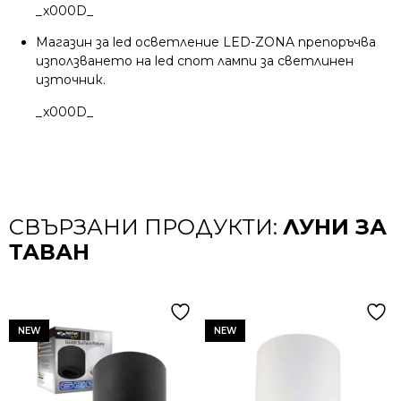
_x000D_
Магазин за led осветление LED-ZONA препоръчва
използването на led спот лампи за светлинен
източник.
_x000D_
СВЪРЗАНИ ПРОДУКТИ:
ЛУНИ ЗА
ТАВАН
NEW
NEW