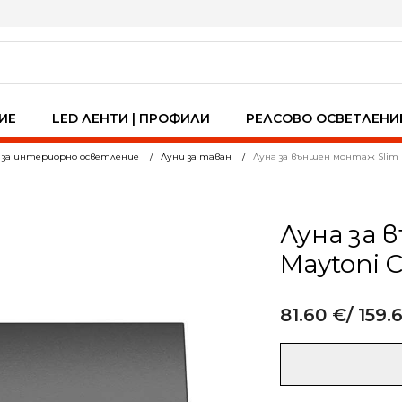
ИЕ
LED ЛЕНТИ | ПРОФИЛИ
РЕЛСОВО ОСВЕТЛЕНИ
 за интериорно осветление
Луни за таван
Луна за външен монтаж Slim 
Луна за 
Maytoni 
81.60
€
/ 159.
Alternative:
количество
за
Луна