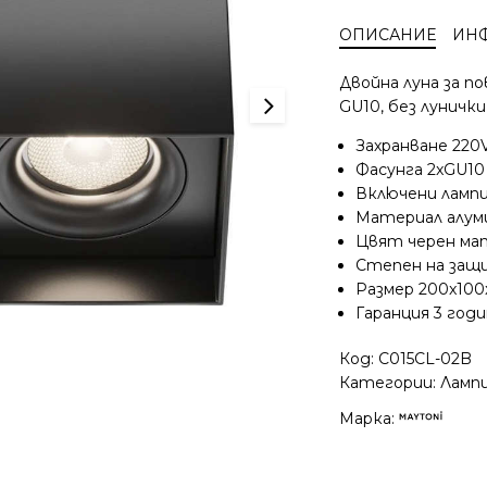
за
ОПИСАНИЕ
ИН
външен
монтаж
Двойна луна за п
Slim
GU10, без луничк
LED
Maytoni
Захранване 220
C015CL-
Фасунга 2xGU10
02B
Включени лампи
Материал алум
Цвят черен ма
Степен на защ
Размер 200x10
Гаранция 3 год
Код:
C015CL-02B
Категории:
Ламп
Марка: