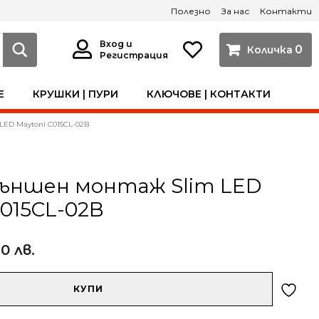
Полезно
За нас
Контакти
Вход и
0
Регистрация
Е
КРУШКИ | ПУРИ
КЛЮЧОВЕ | КОНТАКТИ
LED Maytoni C015CL-02B
външен монтаж Slim LED
C015CL-02B
60 лв.
КУПИ