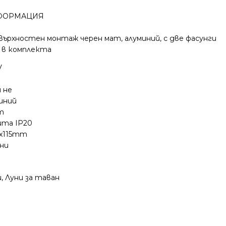
ФОРМАЦИЯ
овърхностен монтаж черен мат, алуминий, с две фасунги
и в комплекта
V
 не
иний
т
ита IP20
0x115mm
ини
и
,
Луни за таван