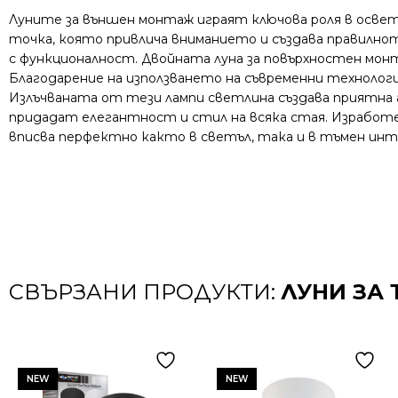
Луните за външен монтаж играят ключова роля в освет
точка, която привлича вниманието и създава правилнот
с функционалност. Двойната луна за повърхностен мон
Благодарение на използването на съвременни технолог
Излъчваната от тези лампи светлина създава приятна
придадат елегантност и стил на всяка стая. Изработена
вписва перфектно както в светъл, така и в тъмен инт
СВЪРЗАНИ ПРОДУКТИ:
ЛУНИ ЗА 
NEW
NEW