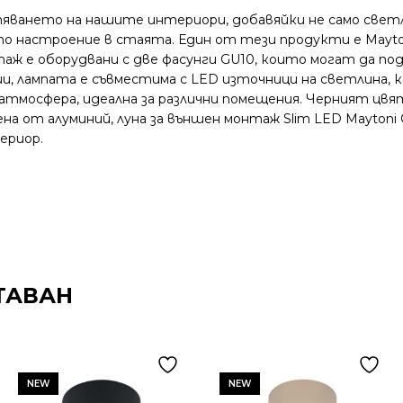
яването на нашите интериори, добавяйки не само светли
о настроение в стаята. Един от тези продукти е Maytoni
таж е оборудвани с две фасунги GU10, които могат да п
ии, лампата е съвместима с LED източници на светлина,
 атмосфера, идеална за различни помещения. Черният цв
 от алуминий, луна за външен монтаж Slim LED Maytoni C
ериор.
ТАВАН
NEW
NEW