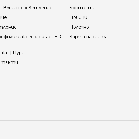
| Външно осветление
Контакти
ние
Новини
етление
Полезно
офили и аксесоари за LED
Карта на сайта
чки | Пури
онтакти