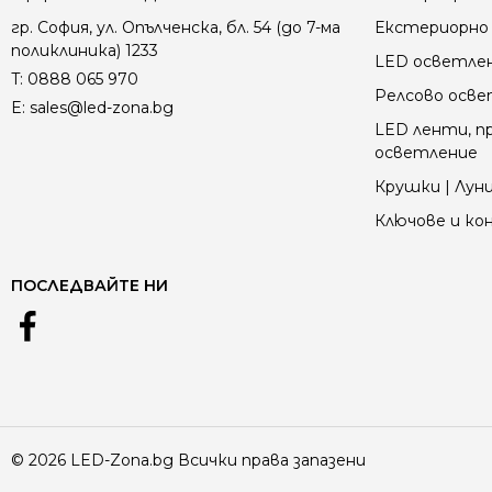
гр. София, ул. Опълченска, бл. 54 (до 7-ма
Екстериорно 
поликлиника) 1233
LED осветле
T:
0888 065 970
Релсово осв
E:
sales@led-zona.bg
LED ленти, пр
осветление
Крушки | Луни
Ключове и к
ПОСЛЕДВАЙТЕ НИ
© 2026 LED-Zona.bg Всички права запазени