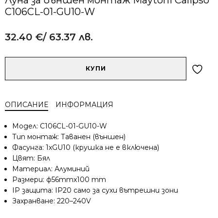
C106CL-01-GU10-W
32.40
€
/ 63.37 лв.
Alternative:
количество
КУПИ
за
Луна
за
ОПИСАНИЕ
ИНФОРМАЦИЯ
външен
монтаж
Модел: C106CL-01-GU10-W
Maytoni
Тип монтаж: Таванен (външен)
Calipso
Фасунга: 1xGU10 (крушка не е включена)
C106CL-
Цвят: Бял
01-
GU10-
Материал: Алуминий
W
Размери: ф56mmx100 mm
IP защита: IP20 само за сухи вътрешни зони
Захранване: 220–240V