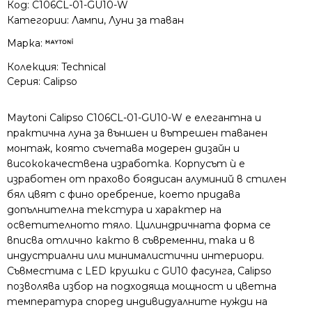
Код:
C106CL-01-GU10-W
Категории:
Лампи
,
Луни за таван
Марка:
Колекция:
Technical
Серия:
Calipso
Maytoni Calipso C106CL-01-GU10-W е елегантна и
практична луна за външен и вътрешен таванен
монтаж, която съчетава модерен дизайн и
висококачествена изработка. Корпусът ѝ е
изработен от прахово боядисан алуминий в стилен
бял цвят с фино оребрение, което придава
допълнителна текстура и характер на
осветителното тяло. Цилиндричната форма се
вписва отлично както в съвременни, така и в
индустриални или минималистични интериори.
Съвместима с LED крушки с GU10 фасунга, Calipso
позволява избор на подходяща мощност и цветна
температура според индивидуалните нужди на