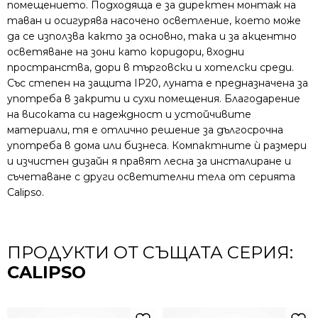
помещението. Подходяща е за директен монтаж на
таван и осигурява насочено осветление, което може
да се използва както за основно, така и за акцентно
осветяване на зони като коридори, входни
пространства, дори в търговски и хотелски среди.
Със степен на защита IP20, луната е предназначена за
употреба в закрити и сухи помещения. Благодарение
на високата си надеждност и устойчивите
материали, тя е отлично решение за дългосрочна
употреба в дома или бизнеса. Компактните ѝ размери
и изчистен дизайн я правят лесна за инсталиране и
съчетаване с други осветителни тела от серията
Calipso.
ПРОДУКТИ ОТ СЪЩАТА СЕРИЯ:
CALIPSO