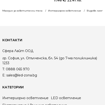
11.46
€
/ 22.41 лв.
Магазин за осветителни тела
Интериорно осветление
Видове лампи
КОНТАКТИ
Сфера Лайт ООД
гр. София, ул. Опълченска, бл. 54 (до 7-ма поликлиника)
1233
T:
0888 065 970
E:
sales@led-zona.bg
КАТЕГОРИИ
Интериорно осветление
LED осветление