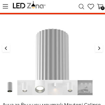
0
Луна за външен монтаж Maytoni Calipso