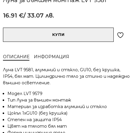
16.91
€
/ 33.07 лв.
Alternative:
количество
КУПИ
за
Луна
за
ОПИСАНИЕ
ИНФОРМАЦИЯ
външен
монтаж
Луна LVT 9581, алуминий и стъкло, GU10, без крушка,
LVT
IP54, бял мат. Цилиндрично тяло за стилно и надеждно
9581
външно осветление.
Модел LVT 9579
Тип Луна за външен монтаж
Материал за изработка алуминий и стъкло
Цокъл 1xGU10 (без крушка)
Степен на защита IP54
Цвят на тялото бял мат
Форма цилиндрично тяло