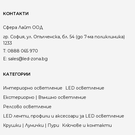
КОНТАКТИ
Сфера Лайт ООД
гр. София, ул. Опълченска, бл. 54 (до 7-ма поликлиника)
1233
T:
0888 065 970
E:
sales@led-zona.bg
КАТЕГОРИИ
Интериорно осветление
LED осветление
Екстериорно | Външно осветление
Релсово осветление
LED ленти, профили и аксесоари за LED осветление
Крушки | Лунички | Пури
Ключове и контакти