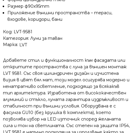
Размер ф90x95mm
Приложение външни пространства – тераси,
входове, коридори, бани
Код:
LVT-9581
Категория:
Луни за таван
Марка:
LVT
Добавете стил и функционалност към фасадата или
откритите пространства с луна за външен монтаж
LVT 9581. Със своя цилиндричен дизайн и изчистена
визия в цвят бял мат, този модел осигурява модерно и
ненатрапчиво осветление, подходящо за всякакъв
тип архитектура. Изработена от висококачествен
алуминий и стъкло, луната гарантира издръжливост и
стабилност при външни условия. Оборудвана е с
фасунга GU10 (без крушка в комплекта), което
позволява избор на LED източник според желаната
сила и тон на светлината. Със степен на защита IP54,
LVT 9581 е напълно подходяща за използване както за