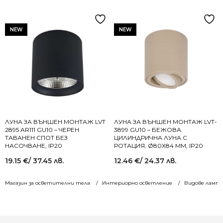
NEW
NEW
ЛУНА ЗА ВЪНШЕН МОНТАЖ LVT
ЛУНА ЗА ВЪНШЕН МОНТАЖ LVT-
2895 AR111 GU10 – ЧЕРЕН
3899 GU10 – БЕЖОВА
ТАВАНЕН СПОТ БЕЗ
ЦИЛИНДРИЧНА ЛУНА С
НАСОЧВАНЕ, IP20
РОТАЦИЯ, Ø80X84 MM, IP20
19.15
€
/ 37.45 лв.
12.46
€
/ 24.37 лв.
Магазин за осветителни тела
Интериорно осветление
Видове лампи