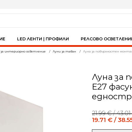
ИЕ
LED ЛЕНТИ | ПРОФИЛИ
РЕЛСОВО ОСВЕТЛЕНИ
 за интериорно осветление
Луни за таван
Луна за повърхностен монтаж 
Луна за 
Е27 фасу
едностр
21.99
€
/ 43.01
Original
Current
price
price
19.71
€
/ 38.5
was:
is:
21.99 €
19.71 €