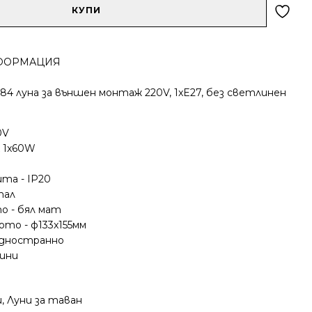
КУПИ
ФОРМАЦИЯ
484 луна за външен монтаж 220V, 1xE27, без светлинен
0V
 1x60W
та - IP20
тал
о - бял мат
ото - ф133x155мм
едностранно
дини
и
,
Луни за таван