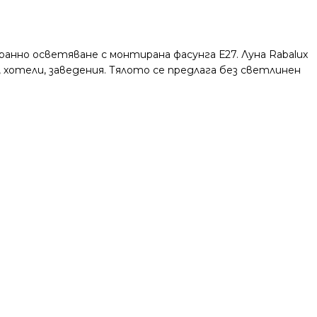
анно осветяване с монтирана фасунга Е27. Луна Rabalux
 хотели, заведения. Тялото се предлага без светлинен