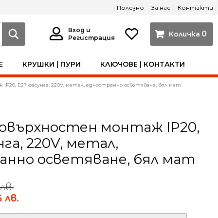
Полезно
За нас
Контакти
Вход и
0
Регистрация
Е
КРУШКИ | ПУРИ
КЛЮЧОВЕ | КОНТАКТИ
IP20, Е27 фасунга, 220V, метал, едностранно осветяване, бял мат
повърхностен монтаж IP20,
нга, 220V, метал,
анно осветяване, бял мат
 лв.
5 лв.