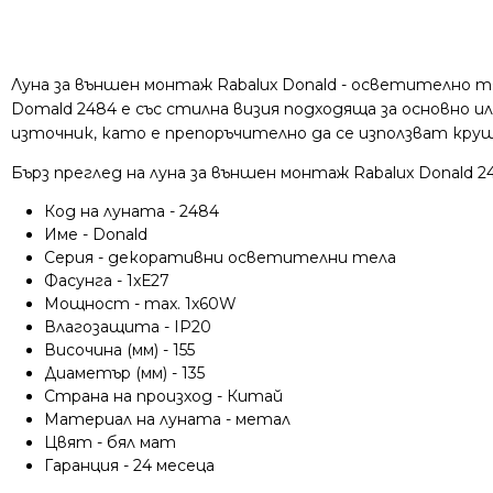
Луна за външен монтаж Rabalux Donald - осветително т
Domald 2484 е със стилна визия подходяща за основно 
източник, като е препоръчително да се използват круш
Бърз преглед на луна за външен монтаж Rabalux Donald 2
Код на луната - 2484
Име - Donald
Серия - декоративни осветителни тела
Фасунга - 1xЕ27
Мощност - max. 1x60W
Влагозащита - IP20
Височина (мм) - 155
Диаметър (мм) - 135
Страна на произход - Китай
Материал на луната - метал
Цвят - бял мат
Гаранция - 24 месеца