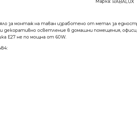
Марка:
RABALUX
яло за монтаж на таван изработено от метал за едностр
или декоративно осветление в домашни помещения, офиси,
ка Е27 не по мощна от 60W.
484: