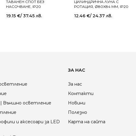
ТАВАНЕН СПОТ БЕЗ
ЦИЛИНДРИЧНА ЛУНА С
НАСОЧВАНЕ, IP20
РОТАЦИЯ, Ø80X84 MM, IP20
19.15
€
/ 37.45 лв.
12.46
€
/ 24.37 лв.
ЗА НАС
осветление
За нас
ние
Контакти
| Външно осветление
Новини
етление
Полезно
офили и аксесоари за LED
Карта на сайта