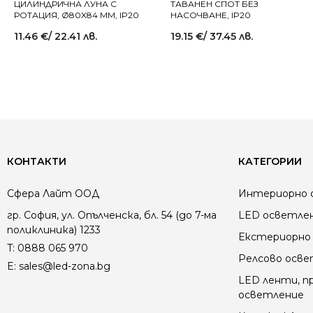
ЦИЛИНДРИЧНА ЛУНА С
ТАВАНЕН СПОТ БЕЗ
РОТАЦИЯ, Ø80X84 MM, IP20
НАСОЧВАНЕ, IP20
11.46
€
/ 22.41 лв.
19.15
€
/ 37.45 лв.
КОНТАКТИ
КАТЕГОРИИ
Сфера Лайт ООД
Интериорно 
гр. София, ул. Опълченска, бл. 54 (до 7-ма
LED осветле
поликлиника) 1233
Екстериорно 
T:
0888 065 970
Релсово осв
E:
sales@led-zona.bg
LED ленти, пр
осветление