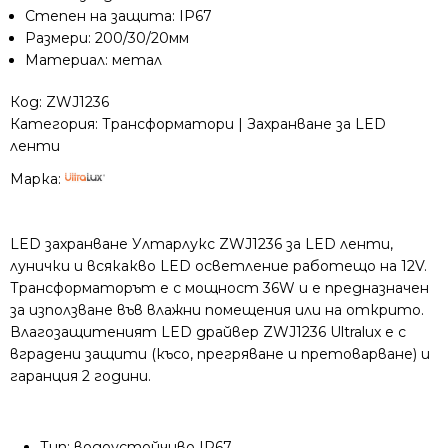
Степен на защита: IP67
Размери: 200/30/20мм
Материал: метал
Код:
ZWJ1236
Категория:
Трансформатори | Захранване за LED
ленти
Марка:
LED захранване Ултарлукс ZWJ1236 за LED ленти,
лунички и всякакво LED осветление работещо на 12V.
Трансформаторът е с мощност 36W и е предназначен
за използване във влажни помещения или на открито.
Влагозащитеният LED драйвер ZWJ1236 Ultralux е с
вградени защити (късо, прегряване и претоварване) и
гаранция 2 години.
Тип: водоустойчивo IP67