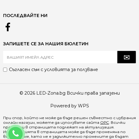
ПОСЛЕДВАЙТЕ НИ
ЗАПИШЕТЕ СЕ ЗА НАШИЯ БЮЛЕТИН
Съгласен съм с
условията за ползване
© 2026 LED-Zona.bg Всички права запазени
Powered by WPS
При спор, който не може да бъде решен съвместно с избрания
онлайн магазин, можете да използвате сайта
ОРС
. Всички
продукти в страницата подлежат на актуализация.
0888 065 970
Информацията в страницата може да бъде променяна по
всяко време, като не е задължително промените да бъдат