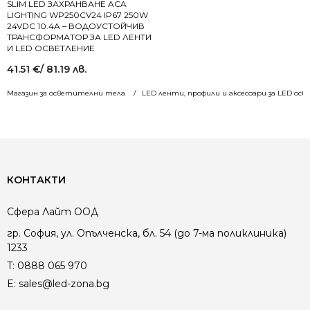
SLIM LED ЗАХРАНВАНЕ ACA
LIGHTING WP250CV24 IP67 250W
24VDC 10.4A – ВОДОУСТОЙЧИВ
ТРАНСФОРМАТОР ЗА LED ЛЕНТИ
И LED ОСВЕТЛЕНИЕ
41.51
€
/ 81.19 лв.
Магазин за осветителни тела
LED ленти, профили и аксесоари за LED ос
КОНТАКТИ
Сфера Лайт ООД
гр. София, ул. Опълченска, бл. 54 (до 7-ма поликлиника)
1233
T:
0888 065 970
E:
sales@led-zona.bg