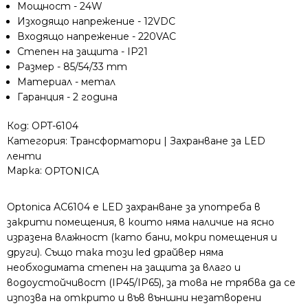
Мощност - 24W
Изходящо напрежение - 12VDC
Входящо напрежение - 220VAC
Степен на защита - IP21
Размер - 85/54/33 mm
Материал - метал
Гаранция - 2 година
Код:
OPT-6104
Категория:
Трансформатори | Захранване за LED
ленти
Марка:
OPTONICA
Optonica AC6104 e LED захранване за употреба в
закрити помещения, в които няма наличие на ясно
изразена влажност (като бани, мокри помещения и
други). Също така този led драйвер няма
необходимата степен на защита за влаго и
водоустойчивост (IP45/IP65), за това не трябва да се
изпозва на открито и във външни незатворени