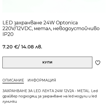
LED захранване 24W Optonica
220V/12VDC, метал, невoдоустойчиво
IP20
7.20
€
/ 14.08 лв.
Alternative:
количество
КУПИ
за
LED
захранване
ОПИСАНИЕ
ИНФОРМАЦИЯ
24W
Optonica
ЗАХРАНВАНЕ ЗА LED ЛЕНТА 24W 12V2A - METAL. Led
220V/12VDC,
драйвер подходящ за захранване на led модули и led
метал,
лунички
невoдоустойчиво
IP20