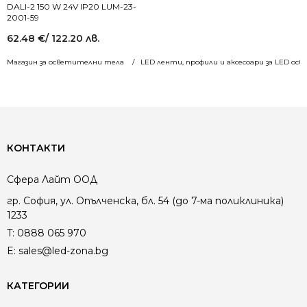
DALI-2 150 W 24V IP20 LUM-23-
2001-59
62.48
€
/ 122.20 лв.
Магазин за осветителни тела
LED ленти, профили и аксесоари за LED ос
КОНТАКТИ
Сфера Лайт ООД
гр. София, ул. Опълченска, бл. 54 (до 7-ма поликлиника)
1233
T:
0888 065 970
E:
sales@led-zona.bg
КАТЕГОРИИ