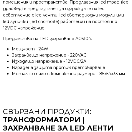
помещения и пространства. Предлагания led траф (led
драйвер) е предназначен за изграждане на led
осветление с led ленти, led светодиодни модули или
led лунички (led спотове) работещи на постоянно
12VDC напрежение.
Предимства на LED захранване AC6104:
Мощност - 24W
Захранващо напрежение - 220VAC
Изходящо напрежение - 12VDC/2A
Вградена защита против претоварване
Метално тяло с компактни размери - 85x54x33 мм
СВЪРЗАНИ ПРОДУКТИ:
ТРАНСФОРМАТОРИ |
ЗАХРАНВАНЕ ЗА LED ЛЕНТИ