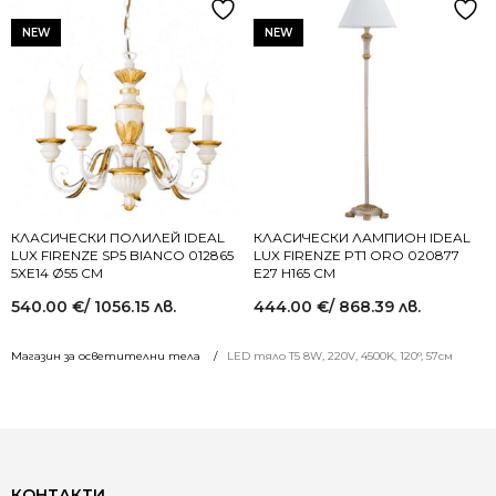
NEW
NEW
КЛАСИЧЕСКИ ПОЛИЛЕЙ IDEAL
КЛАСИЧЕСКИ ЛАМПИОН IDEAL
LUX FIRENZE SP5 BIANCO 012865
LUX FIRENZE PT1 ORO 020877
5XE14 Ø55 СМ
E27 H165 СМ
540.00
€
/ 1056.15 лв.
444.00
€
/ 868.39 лв.
Магазин за осветителни тела
LED тяло Т5 8W, 220V, 4500K, 120°, 57см
КОНТАКТИ