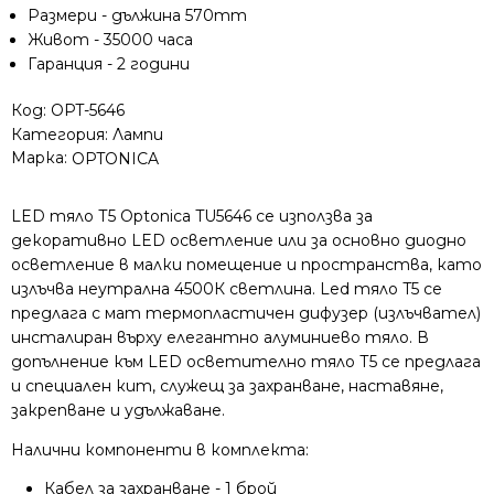
Размери - дължина 570mm
Живот - 35000 часа
Гаранция - 2 години
Код:
OPT-5646
Категория:
Лампи
Марка:
OPTONICA
LED тяло Т5 Optonica TU5646 се използва за
декоративно LED осветление или за основно диодно
осветление в малки помещение и пространства, като
излъчва неутрална 4500К светлина. Led тяло T5 се
предлага с мат термопластичен дифузер (излъчвател)
инсталиран върху елегантно алуминиево тяло. В
допълнение към LED осветително тяло Т5 се предлага
и специален кит, служещ за захранване, наставяне,
закрепване и удължаване.
Налични компоненти в комплекта:
Кабел за захранване - 1 брой