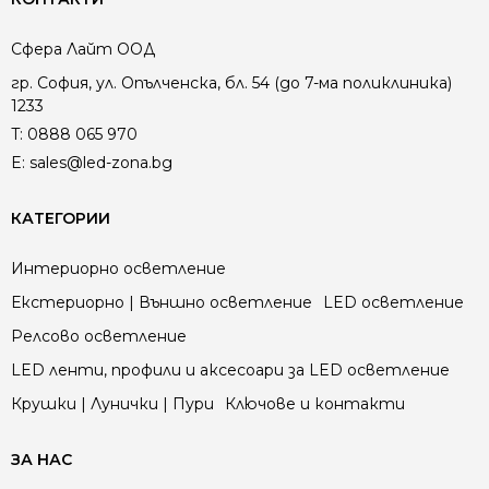
Сфера Лайт ООД
гр. София, ул. Опълченска, бл. 54 (до 7-ма поликлиника)
1233
T:
0888 065 970
E:
sales@led-zona.bg
КАТЕГОРИИ
Интериорно осветление
Екстериорно | Външно осветление
LED осветление
Релсово осветление
LED ленти, профили и аксесоари за LED осветление
Крушки | Лунички | Пури
Ключове и контакти
ЗА НАС