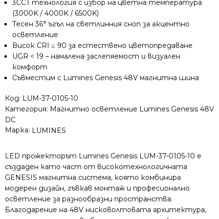
3CCT технология с избор на цветна температура
24W
(3000K / 4000K / 6500K)
3
Тесен 36° ъгъл на светлинния сноп за акцентно
CCT
осветление
1220lm
Висок CRI ≥ 90 за естествено цветопредаване
36°
CRI90
UGR < 19 – намалена заслепяемост и визуален
UGR
комфорт
Съвместим с Lumines Genesis 48V магнитна шина
Код:
LUM-37-0105-10
Категория:
Магнитно осветление Lumines Genesis 48V
DC
Марка:
LUMINES
LED прожекторът Lumines Genesis LUM-37-0105-10 е
създаден като част от високотехнологичната
GENESIS магнитна система, която комбинира
модерен дизайн, гъвкав монтаж и професионално
осветление за разнообразни пространства.
Благодарение на 48V нисковолтовата архитектура,