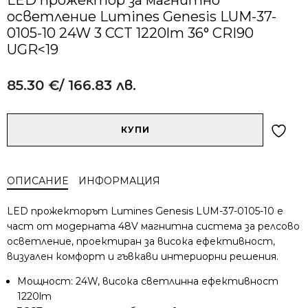
осветление Lumines Genesis LUM-37-
0105-10 24W 3 CCT 1220lm 36° CRI90
UGR<19
85.30
€
/ 166.83 лв.
Alternative:
количество
КУПИ
за
LED
прожектор
ОПИСАНИЕ
ИНФОРМАЦИЯ
за
магнитно
LED прожекторът Lumines Genesis LUM-37-0105-10 е
осветление
част от модерната 48V магнитна система за релсово
Lumines
осветление, проектиран за висока ефективност,
Genesis
визуален комфорт и гъвкави интериорни решения.
LUM-
37-
Мощност: 24W, висока светлинна ефективност
0105-
1220lm
10