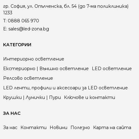
гр. София, ул. Опълченска, бл. 54 (до 7-ма поликлиника)
1233
T:
0888 065 970
E:
sales@led-zona.bg
КАТЕГОРИИ
Интериорно осветление
Екстериорно | Външно осветление
LED осветление
Релсово осветление
LED ленти, профили и аксесоари за LED осветление
Крушки | Лунички | Пури
Ключове и контакти
ЗА НАС
За нас
Контакти
Новини
Полезно
Карта на сайта