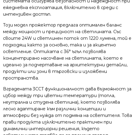
системата осигурява безопасност и надеждност при
ежедневна експлоатация, включително в среди с
интензивен достъп.
Този модел прожектор предлага оптимален баланс
между мощност и прецизност на светлината. Със
своите 24W и светлинен поток от 1220 лумена, той е
подходящ както за основно, така и за акцентно
осветление. Оптиката с 36° ъгъл позволява
концентрирано насочване на светлината, което е
идеално за подчертаване на архитектурни детайли,
продукти или зони в търговски и изложбени
пространства.
Вградената 3CCT функционалност дава възможност за
избор между три цветни температури (топла,
неутрална и студена светлина), което позволява
лесно адаптиране към различни концепции и
атмосфери без нужда от подмяна на осветителя. Това
прави продукта изключително практичен при
динамични интериорни решения, където