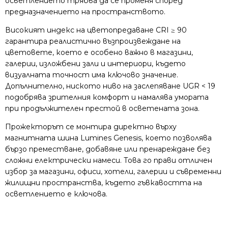
осветлението трябва да се променя според
предназначението на пространството.
Високият индекс на цветопредаване CRI ≥ 90
гарантира реалистично възпроизвеждане на
цветовете, което е особено важно в магазини,
галерии, изложбени зали и интериори, където
визуалната точност има ключово значение.
Допълнително, ниското ниво на заслепяване UGR < 19
подобрява зрителния комфорт и намалява умората
при продължителен престой в осветената зона.
Прожекторът се монтира директно върху
магнитната шина Lumines Genesis, което позволява
бързо преместване, добавяне или пренареждане без
сложни електрически намеси. Това го прави отличен
избор за магазини, офиси, хотели, галерии и съвременни
жилищни пространства, където гъвкавостта на
осветлението е ключова.