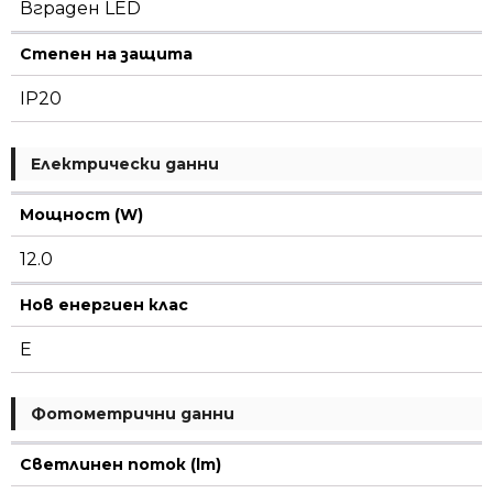
4000K
Вграден LED
780lm
24°
Степен на защита
CRI90
IP20
Електрически данни
Мощност (W)
12.0
Нов енергиен клас
E
Фотометрични данни
Светлинен поток (lm)