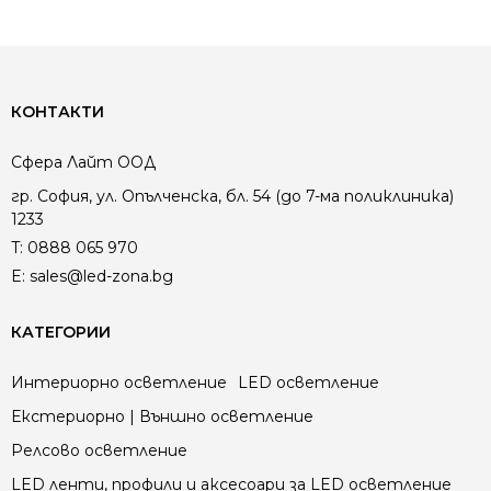
КОНТАКТИ
Сфера Лайт ООД
гр. София, ул. Опълченска, бл. 54 (до 7-ма поликлиника)
1233
T:
0888 065 970
E:
sales@led-zona.bg
КАТЕГОРИИ
Интериорно осветление
LED осветление
Екстериорно | Външно осветление
Релсово осветление
LED ленти, профили и аксесоари за LED осветление