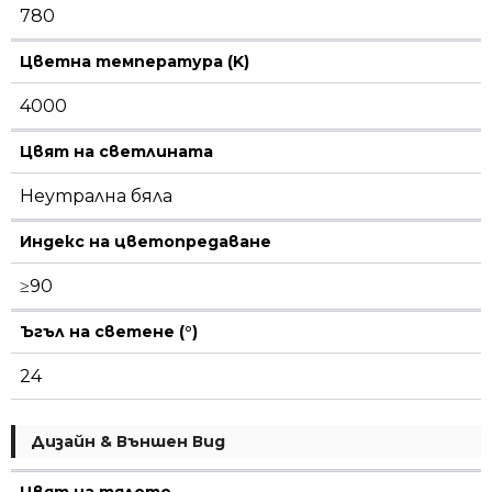
780
Цветна температура (K)
4000
Цвят на светлината
Неутрална бяла
Индекс на цветопредаване
≥90
Ъгъл на светене (°)
24
Дизайн & Външен Вид
Цвят на тялото