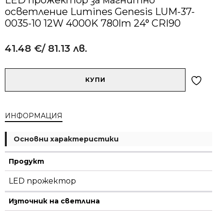
осветление Lumines Genesis LUM-37-
0035-10 12W 4000K 780lm 24° CRI90
41.48
€
/ 81.13 лв.
Alternative:
количество
КУПИ
за
LED
прожектор
ИНФОРМАЦИЯ
за
магнитно
осветление
Основни характеристики
Lumines
Genesis
Продукт
LUM-
37-
LED прожектор
0035-
10
Източник на светлина
12W