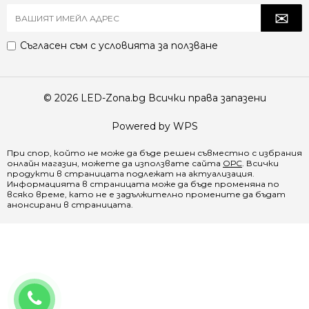
Съгласен съм с
условията за ползване
© 2026 LED-Zona.bg Всички права запазени
Powered by WPS
При спор, който не може да бъде решен съвместно с избрания
онлайн магазин, можете да използвате сайта
ОРС
. Всички
продукти в страницата подлежат на актуализация.
Информацията в страницата може да бъде променяна по
всяко време, като не е задължително промените да бъдат
анонсирани в страницата.
0888 065 970