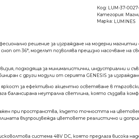
Код:
LUM-37-0027
Категория:
Магни
Марка:
LUMINES
офесионално решение за изграждане на модерни магнитни
сноп от 36°, моделът позволява прецизно насочване на 
 визия, подходяща за минималистични, индустриални и с
мбиниран с други модули от серията GENESIS за изгражда
яркост за ефективно акцентно осветяване в търговски
га балансирана неутрална светлина, която създава ко
ажен при пространства, където точността на цветовете 
етлината възпроизвежда цветовете реалистично и доприн
нисковолтова система 48V DC, която предлага висока на