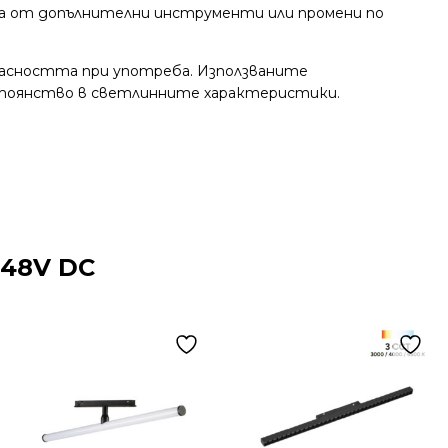
а от допълнителни инструменти или промени по
пасността при употреба. Използваните
стоянство в светлинните характеристики.
48V DC