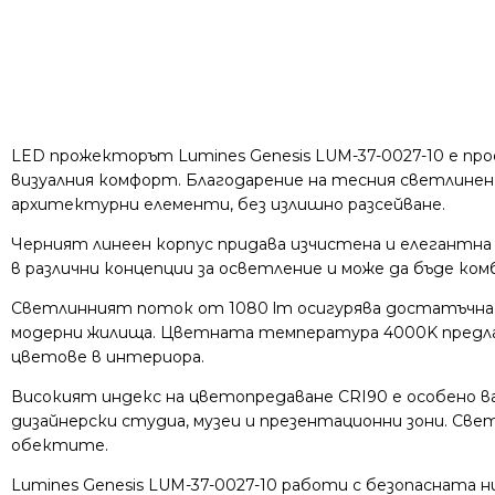
LED прожекторът Lumines Genesis LUM-37-0027-10 е пр
визуалния комфорт. Благодарение на тесния светлинен 
архитектурни елементи, без излишно разсейване.
Черният линеен корпус придава изчистена и елегантна
в различни концепции за осветление и може да бъде ко
Светлинният поток от 1080 lm осигурява достатъчна 
модерни жилища. Цветната температура 4000K предла
цветове в интериора.
Високият индекс на цветопредаване CRI90 е особено в
дизайнерски студиа, музеи и презентационни зони. Св
обектите.
Lumines Genesis LUM-37-0027-10 работи с безопасната 