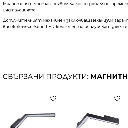
Магнитният монтаж позволява лесно добавяне, премес
инсталацията.
Допълнителният механичен заключващ механизъм гаран
висококачествени LED компоненти осигуряват дълъг е
СВЪРЗАНИ ПРОДУКТИ:
МАГНИТНО