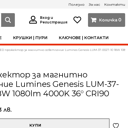
Полезно
За нас
Контакти
Вход и
0
Регистрация
Е
КРУШКИ | ПУРИ
КЛЮЧОВЕ | КОНТАКТИ
ED прожектор за магнитно осветление Lumines Genesis LUM-37-0027-10 18W 1080l
жектор за магнитно
ие Lumines Genesis LUM-37-
18W 1080lm 4000K 36° CRI90
3 лв.
КУПИ