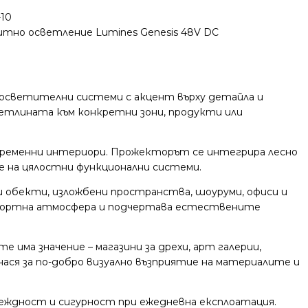
-10
тно осветление Lumines Genesis 48V DC
 осветителни системи с акцент върху детайла и
светлината към конкретни зони, продукти или
ъвременни интериори. Прожекторът се интегрира лесно
не на цялостни функционални системи.
 обекти, изложбени пространства, шоуруми, офиси и
мфортна атмосфера и подчертава естествените
има значение – магазини за дрехи, арт галерии,
ася за по-добро визуално възприятие на материалите и
деждност и сигурност при ежедневна експлоатация.