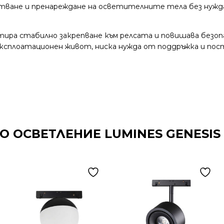
тване и пренареждане на осветителните тела без нужд
тира стабилно закрепване към релсата и повишава безо
ксплоатационен живот, ниска нужда от поддръжка и по
 ОСВЕТЛЕНИЕ LUMINES GENESIS 