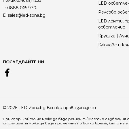
поликлиника) 1233
LED осветле
T:
0888 065 970
Релсово осв
E:
sales@led-zona.bg
LED ленти, пр
осветление
Крушки | Луни
Ключове и к
ПОСЛЕДВАЙТЕ НИ
© 2026 LED-Zona.bg Всички права запазени
При спор, който не може да бъде решен съвместно с избрания 
страницата може да бъде променяна по всяко време, като не 