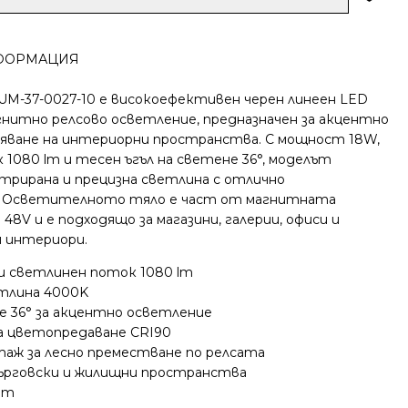
ФОРМАЦИЯ
LUM-37-0027-10 е високоефективен черен линеен LED
гнитно релсово осветление, предназначен за акцентно
тяване на интериорни пространства. С мощност 18W,
1080 lm и тесен ъгъл на светене 36°, моделът
трирана и прецизна светлина с отлично
. Осветителното тяло е част от магнитната
48V и е подходящо за магазини, галерии, офиси и
 интериори.
 светлинен поток 1080 lm
тлина 4000K
е 36° за акцентно осветление
а цветопредаване CRI90
аж за лесно преместване по релсата
ърговски и жилищни пространства
mm