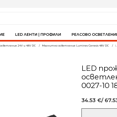
ИЕ
LED ЛЕНТИ | ПРОФИЛИ
РЕЛСОВО ОСВЕТЛЕНИ
осветление 24V и 48V DC
Магнитно осветление Lumines Genesis 48V DC
L
LED про
осветлен
0027-10 
34.53
€
/ 67.5
Alternative:
количество