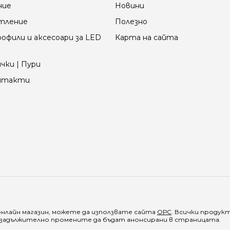
ние
Новини
етление
Полезно
офили и аксесоари за LED
Карта на сайта
чки | Пури
онтакти
онлайн магазин, можете да използвате сайта
ОРС
. Всички продук
е задължително промените да бъдат анонсирани в страницата.