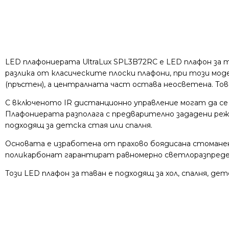
LED плафониерата UltraLux SPL3B72RC е LED плафон за 
разлика от класическите плоски плафони, при този мо
(пръстен), а централната част остава неосветена. То
С включеното IR дистанционно управление могат да с
Плафониерата разполага с предварително зададени режи
подходящ за детска стая или спалня.
Основата е изработена от прахово боядисана стоманен
поликарбонат гарантират равномерно светлоразпредел
Този LED плафон за таван е подходящ за хол, спалня, дет