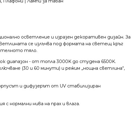
и
,
Плафони | Лампи за таван
ционално осветление и изразен декоративен дизайн. За
светлината се излъчва под формата на светещ кръг
тителното тяло.
 диапазон - от топла 3000K до студена 6500K.
лючване (30 и 60 минути) и режим „нощна светлина“,
Корпусът и дифузерът от UV стабилизиран
я с нормални нива на прах и влага.