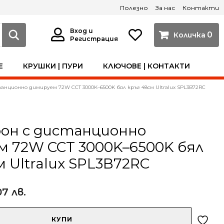
Полезно
За нас
Контакти
Вход и
0
Регистрация
Е
КРУШКИ | ПУРИ
КЛЮЧОВЕ | КОНТАКТИ
анционно димируем 72W CCT 3000K–6500K бял кръг 48см Ultralux SPL3B72RC
фон с дистанционно
 72W CCT 3000K–6500K бял
м Ultralux SPL3B72RC
07 лв.
КУПИ