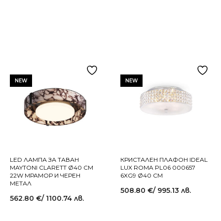
NEW
NEW
LED ЛАМПА ЗА ТАВАН
КРИСТАЛЕН ПЛАФОН IDEAL
MAYTONI CLARETT Ø40 СМ
LUX ROMA PL06 000657
22W МРАМОР И ЧЕРЕН
6XG9 Ø40 СМ
МЕТАЛ
508.80
€
/ 995.13 лв.
562.80
€
/ 1100.74 лв.