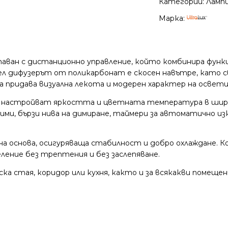
Категории:
Ламп
Марка:
таван с дистанционно управление, който комбинира функ
дел дифузерът от поликарбонат е скосен навътре, като 
ва придава визуална лекота и модерен характер на осве
е настройват яркостта и цветната температура в широк
ми, бързи нива на димиране, таймери за автоматично изк
а основа, осигуряваща стабилност и добро охлаждане. 
ение без трептения и без заслепяване.
ска стая, коридор или кухня, както и за всякакви помещени