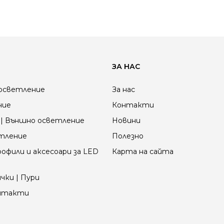
ЗА НАС
осветление
За нас
ние
Контакти
| Външно осветление
Новини
етление
Полезно
офили и аксесоари за LED
Карта на сайта
чки | Пури
онтакти