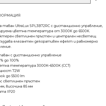
ФОРМАЦИЯ
а таван UltraLux SPL3B72RC с дистанционно управление,
лируема цветна температура от 3000K до 6500K.
актерен светлинен пръстен и централен несветещ
създава елегантен декоративен ефект и равномерно
ление.
таван с дистанционно управление
0% до 100%
ветна температура 3000K–6500K (CCT)
ощност 72W
ок до 5500 lm
ъс светлинен пръстен
мм, височина 85 мм
ита IP20