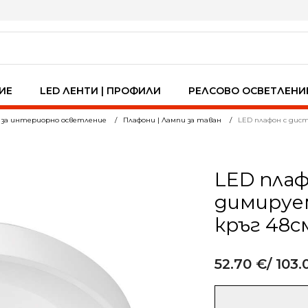
ИЕ
LED ЛЕНТИ | ПРОФИЛИ
РЕЛСОВО ОСВЕТЛЕНИ
 за интериорно осветление
Плафони | Лампи за таван
LED плафон с дист
LED пла
димируем
кръг 48с
52.70
€
/ 103.
Alternative:
количество