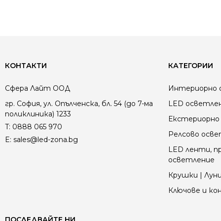
КОНТАКТИ
КАТЕГОРИИ
Сфера Лайт ООД
Интериорно 
гр. София, ул. Опълченска, бл. 54 (до 7-ма
LED осветле
поликлиника) 1233
Екстериорно 
T:
0888 065 970
Релсово осв
E:
sales@led-zona.bg
LED ленти, пр
осветление
Крушки | Луни
Ключове и к
ПОСЛЕДВАЙТЕ НИ