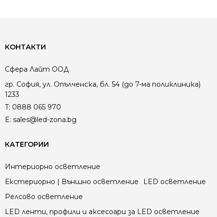
КОНТАКТИ
Сфера Лайт ООД
гр. София, ул. Опълченска, бл. 54 (до 7-ма поликлиника)
1233
T:
0888 065 970
E:
sales@led-zona.bg
КАТЕГОРИИ
Интериорно осветление
Екстериорно | Външно осветление
LED осветление
Релсово осветление
LED ленти, профили и аксесоари за LED осветление