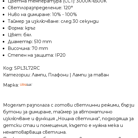
Цветна температура (CCT): 3000K-6500K
Portofino
Светлоразпределение: 120°
Ниво на димиране: 10% - 100%
Таймер за изключване: след 30 секунди
Форма: кръг
Цвят: бял
Диаметър: 510 mm
Височина: 70 mm
Степен на защита: IP20
Код:
SPL3L72RC
Категории:
Лампи
,
Плафони | Лампи за таван
Марка:
Моделът разполага с готови светлинни режими, бързи
бутони за димиране, таймер за автоматично
изключване и функция „Нощна светлина“, подходяща за
детски стаи и помещения, където е нужна мека и
ненатоварваща светлина.