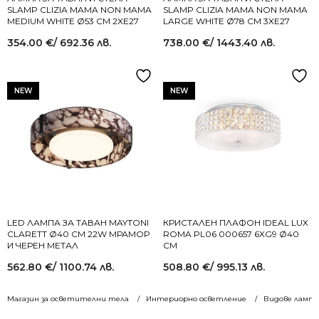
SLAMP CLIZIA MAMA NON MAMA
SLAMP CLIZIA MAMA NON MAMA
MEDIUM WHITE Ø53 СМ 2XE27
LARGE WHITE Ø78 СМ 3XE27
354.00
€
/ 692.36 лв.
738.00
€
/ 1443.40 лв.
NEW
NEW
LED ЛАМПА ЗА ТАВАН MAYTONI
КРИСТАЛЕН ПЛАФОН IDEAL LUX
CLARETT Ø40 СМ 22W МРАМОР
ROMA PL06 000657 6XG9 Ø40
И ЧЕРЕН МЕТАЛ
СМ
562.80
€
/ 1100.74 лв.
508.80
€
/ 995.13 лв.
Магазин за осветителни тела
Интериорно осветление
Видове лампи