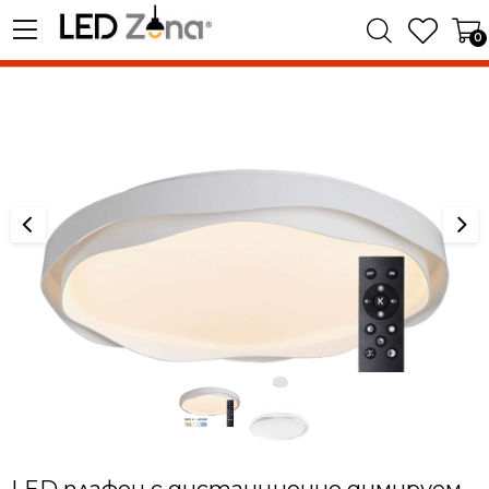
0
LED плафон с дистанционно димируем