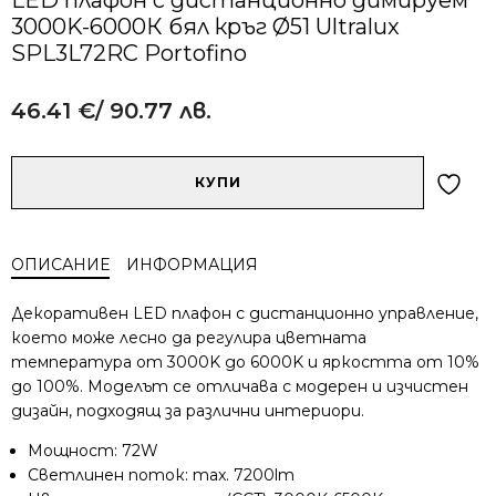
3000K-6000К бял кръг Ø51 Ultralux
SPL3L72RC Portofino
46.41
€
/ 90.77 лв.
Alternative:
количество
КУПИ
за
LED
плафон
ОПИСАНИЕ
ИНФОРМАЦИЯ
с
дистанционно
Декоративен LED плафон с дистанционно управление,
димируем
което може лесно да регулира цветната
3000K-
температура от 3000K до 6000K и яркостта от 10%
6000К
до 100%. Моделът се отличава с модерен и изчистен
бял
кръг
дизайн, подходящ за различни интериори.
Ø51
Мощност: 72W
Ultralux
Светлинен поток: max. 7200lm
SPL3L72RC