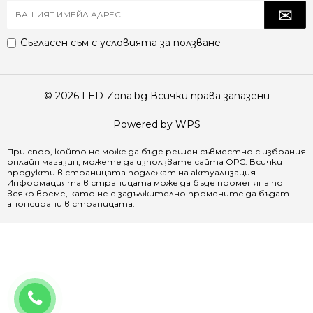
Съгласен съм с
условията за ползване
© 2026 LED-Zona.bg Всички права запазени
Powered by WPS
При спор, който не може да бъде решен съвместно с избрания
онлайн магазин, можете да използвате сайта
ОРС
. Всички
продукти в страницата подлежат на актуализация.
Информацията в страницата може да бъде променяна по
всяко време, като не е задължително промените да бъдат
анонсирани в страницата.
0888 065 970