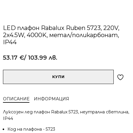
LED плафон Rabalux Ruben 5723, 220V,
2x4.5W, 4000K, метал/поликарбонат,
IP44
53.17
€
/ 103.99 лв.
Alternative:
количество
КУПИ
за
LED
плафон
ОПИСАНИЕ
ИНФОРМАЦИЯ
Rabalux
Ruben
Луксозен лед плафон Rabalux 5723, неутрална светлина,
5723,
IP44
220V,
2x4.5W,
Код на плафона - 5723
4000K,