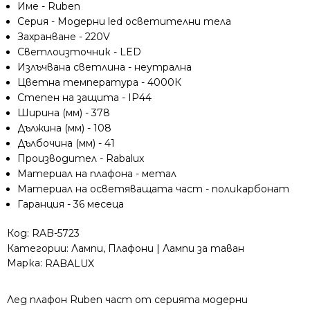
Име - Ruben
метал/
Серия - Модерни led осветителни тела
поликарбонат,
Захранване - 220V
IP44
Светлоизточник - LED
Излъчвана светлина - неутрална
Цветна температура - 4000К
Степен на защита - IP44
Ширина (мм) - 378
Дължина (мм) - 108
Дълбочина (мм) - 41
Производител - Rabalux
Материал на плафона - метал
Материал на осветяващата част - поликарбонат
Гаранция - 36 месеца
Код:
RAB-5723
Категории:
Лампи
,
Плафони | Лампи за таван
Марка:
RABALUX
Лед плафон Ruben част от серията модерни