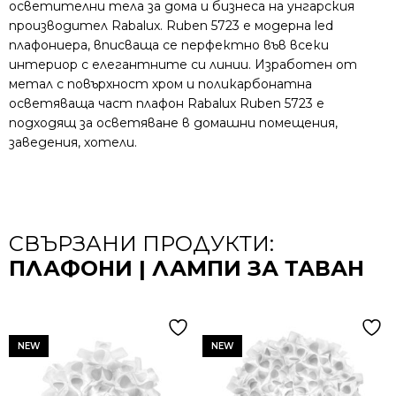
осветителни тела за дома и бизнеса на унгарския
производител Rabalux. Ruben 5723 е модерна led
плафониера, вписваща се перфектно във всеки
интериор с елегантните си линии. Изработен от
метал с повърхност хром и поликарбонатна
осветяваща част плафон Rabalux Ruben 5723 е
подходящ за осветяване в домашни помещения,
заведения, хотели.
СВЪРЗАНИ ПРОДУКТИ:
ПЛАФОНИ | ЛАМПИ ЗА ТАВАН
NEW
NEW