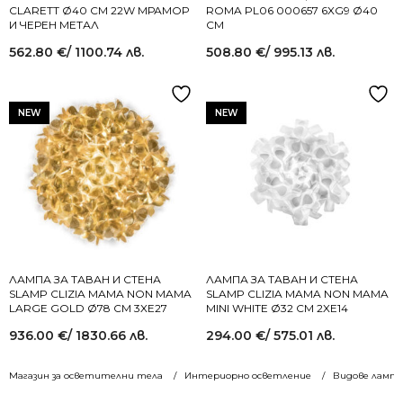
CLARETT Ø40 СМ 22W МРАМОР
ROMA PL06 000657 6XG9 Ø40
И ЧЕРЕН МЕТАЛ
СМ
562.80
€
/ 1100.74 лв.
508.80
€
/ 995.13 лв.
NEW
NEW
ЛАМПА ЗА ТАВАН И СТЕНА
ЛАМПА ЗА ТАВАН И СТЕНА
SLAMP CLIZIA MAMA NON MAMA
SLAMP CLIZIA MAMA NON MAMA
LARGE GOLD Ø78 СМ 3XE27
MINI WHITE Ø32 СМ 2XE14
936.00
€
/ 1830.66 лв.
294.00
€
/ 575.01 лв.
Магазин за осветителни тела
Интериорно осветление
Видове лампи