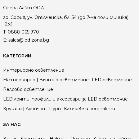
Сфера Лайт ООД
гр. София, ул. Опълченска, бл. 54 (до 7-ма поликлиника)
1233
T:
0888 065 970
E:
sales@led-zona.bg
КАТЕГОРИИ
Интериорно осветление
Екстериорно | Външно осветление
LED осветление
Релсово осветление
LED ленти, профили и аксесоари за LED осветление
Крушки | Лунички | Пури
Ключове и контакти
ЗА НАС
За нас
Контакти
Новини
Полезно
Карта на сайта