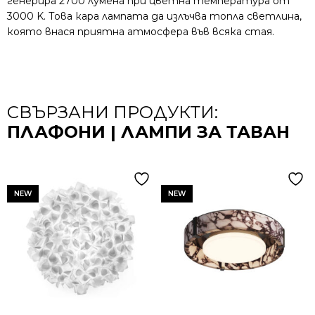
генерира 2700 лумена при цветна температура от
3000 K. Това кара лампата да излъчва топла светлина,
която внася приятна атмосфера във всяка стая.
СВЪРЗАНИ ПРОДУКТИ:
ПЛАФОНИ | ЛАМПИ ЗА ТАВАН
NEW
NEW