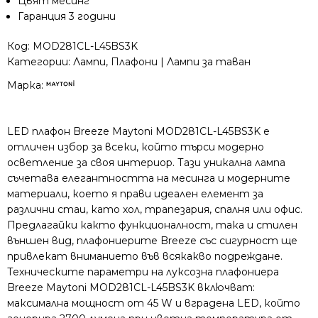
Цвят месинг
Гаранция 3 години
Код:
MOD281CL-L45BS3K
Категории:
Лампи
,
Плафони | Лампи за таван
Марка:
LED плафон Breeze Maytoni MOD281CL-L45BS3K е
отличен избор за всеки, който търси модерно
осветление за своя интериор. Тази уникална лампа
съчетава елегантността на месинга и модерните
материали, което я прави идеален елемент за
различни стаи, като хол, трапезария, спалня или офис.
Предлагайки както функционалност, така и стилен
външен вид, плафониерите Breeze със сигурност ще
привлекат вниманието във всякакво подреждане.
Техническите параметри на луксозна плафониера
Breeze Maytoni MOD281CL-L45BS3K включват:
максимална мощност от 45 W и вградена LED, който