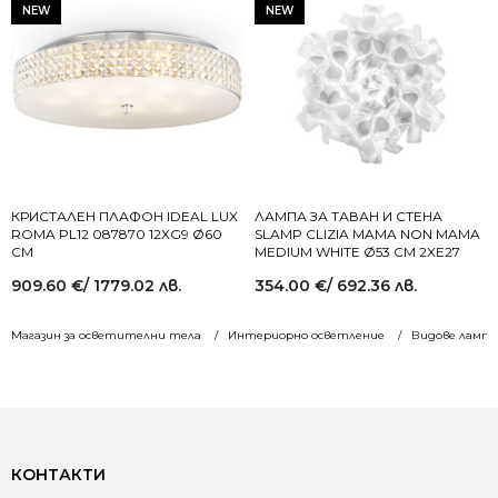
NEW
NEW
КРИСТАЛЕН ПЛАФОН IDEAL LUX
ЛАМПА ЗА ТАВАН И СТЕНА
ROMA PL12 087870 12XG9 Ø60
SLAMP CLIZIA MAMA NON MAMA
СМ
MEDIUM WHITE Ø53 СМ 2XE27
909.60
€
/ 1779.02 лв.
354.00
€
/ 692.36 лв.
Магазин за осветителни тела
Интериорно осветление
Видове лампи
КОНТАКТИ