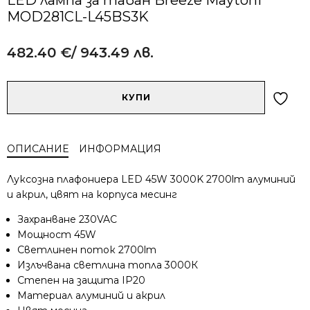
MOD281CL-L45BS3K
482.40
€
/ 943.49 лв.
Alternative:
количество
КУПИ
за
LED
лампа
ОПИСАНИЕ
ИНФОРМАЦИЯ
за
таван
Луксозна плафониера LED 45W 3000K 2700lm алуминий
Breeze
и акрил, цвят на корпуса месинг
Maytoni
MOD281CL-
Захранване 230VAC
L45BS3K
Мощност 45W
Светлинен поток 2700lm
Излъчвана светлина топла 3000К
Степен на защита IP20
Материал алуминий и акрил