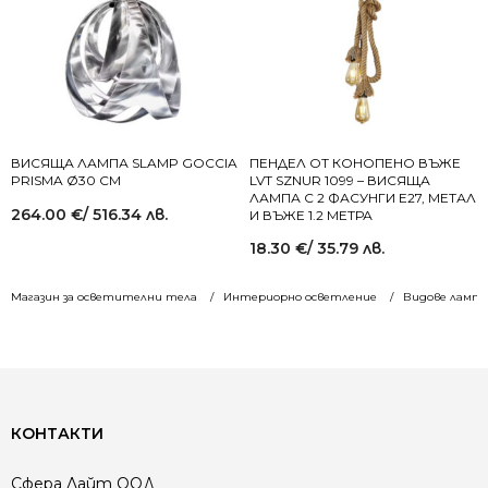
ВИСЯЩА ЛАМПА SLAMP GOCCIA
ПЕНДЕЛ ОТ КОНОПЕНО ВЪЖЕ
PRISMA Ø30 СМ
LVT SZNUR 1099 – ВИСЯЩА
ЛАМПА С 2 ФАСУНГИ E27, МЕТАЛ
264.00
€
/ 516.34 лв.
И ВЪЖЕ 1.2 МЕТРА
18.30
€
/ 35.79 лв.
Магазин за осветителни тела
Интериорно осветление
Видове лампи
КОНТАКТИ
Сфера Лайт ООД