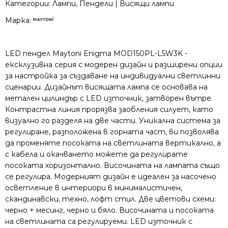
Категории:
Лампи
,
Пендели | Висящи лампи
Марка:
LED пендел Maytoni Enigma MOD150PL-L5W3K -
ексклузивна серия с модерен дизайн и разширени опции
за настройка за създаване на индивидуални светлинни
сценарии. Дизайнът висящата лампа се основава на
метален цилиндър с LED източник, затворен вътре.
Контрастна линия прорязва заобления силует, като
визуално го разделя на две части. Уникална система за
регулиране, разположена в горната част, ви позволява
да променяте посоката на светлината вертикално, а
с кабела и окачването можете да регулирате
посоката хоризонтално. Височината на лампата също
се регулира. Модерният дизайн е идеален за насочено
осветление в интериори в минималистичен,
скандинавски, техно, лофт стил. Две цветови схеми:
черно + месинг, черно и бяло. Височината и посоката
на светлината са регулируеми. LED източник с