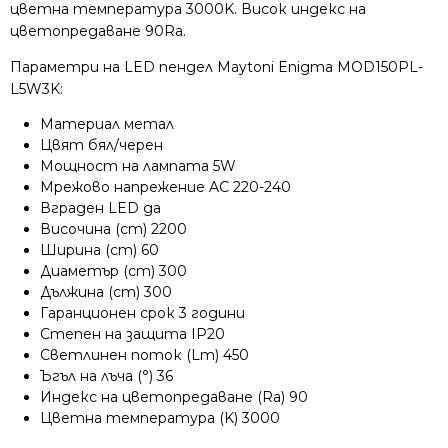
цветна температура 3000K. Висок индекс на
цветопредаване 90Ra.
Параметри на LED пендел Maytoni Enigma MOD150PL-
L5W3K:
Материал метал
Цвят бял/черен
Мощност на лампата 5W
Мрежово напрежение AC 220-240
Вграден LED да
Височина (cm) 2200
Ширина (cm) 60
Диаметър (cm) 300
Дължина (cm) 300
Гаранционен срок 3 години
Степен на защита IP20
Светлинен поток (Lm) 450
Ъгъл на лъча (°) 36
Индекс на цветопредаване (Ra) 90
Цветна температура (K) 3000