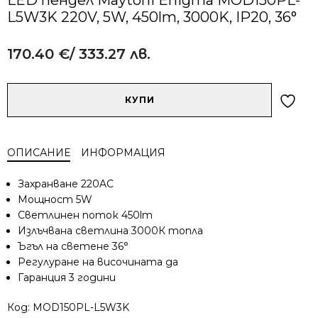
L5W3K 220V, 5W, 450lm, 3000K, IP20, 36°
170.40
€
/ 333.27 лв.
Alternative:
количество
КУПИ
за
LED
пендел
ОПИСАНИЕ
ИНФОРМАЦИЯ
Maytoni
Enigma
Захранване 220AC
MOD150PL-
Мощност 5W
L5W3K
Светлинен поток 450lm
220V,
Излъчвана светлина 3000К топла
5W,
450lm,
Ъгъл на светене 36°
3000K,
Регулуране на височината да
IP20,
Гаранция 3 години
36°
Код:
MOD150PL-L5W3K