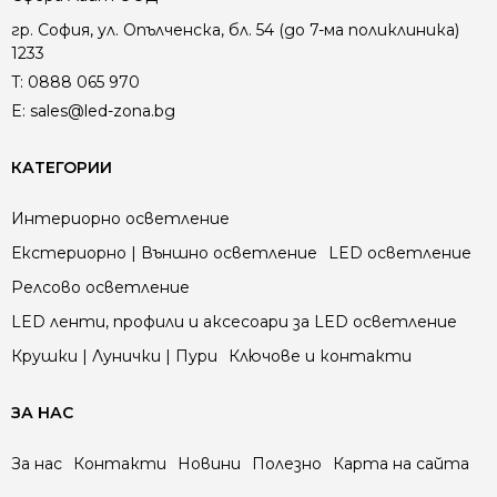
гр. София, ул. Опълченска, бл. 54 (до 7-ма поликлиника)
1233
T:
0888 065 970
E:
sales@led-zona.bg
КАТЕГОРИИ
Интериорно осветление
Екстериорно | Външно осветление
LED осветление
Релсово осветление
LED ленти, профили и аксесоари за LED осветление
Крушки | Лунички | Пури
Ключове и контакти
ЗА НАС
За нас
Контакти
Новини
Полезно
Карта на сайта