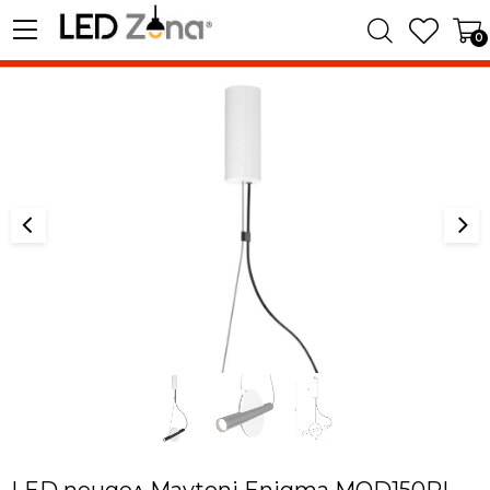
0
LED пендел Maytoni Enigma MOD150PL-