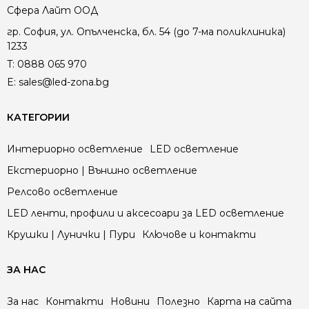
Сфера Лайт ООД
гр. София, ул. Опълченска, бл. 54 (до 7-ма поликлиника)
1233
T:
0888 065 970
E:
sales@led-zona.bg
КАТЕГОРИИ
Интериорно осветление
LED осветление
Екстериорно | Външно осветление
Релсово осветление
LED ленти, профили и аксесоари за LED осветление
Крушки | Лунички | Пури
Ключове и контакти
ЗА НАС
За нас
Контакти
Новини
Полезно
Карта на сайта