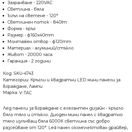
Захранване - 220VAC
220V,
Светлина - бяла
6000K,
Ъгъл на светене - 120°
840lm,
Светлинен поток - 840lm
120°
Форма - кръг
Размер - ф160x40mm
Монтажен отвор - ф120mm
Материал - алуминий/стъкло
Живот - 20000 часа
Гаранция - 2 години
Код:
SKU-4743
Категории:
Кръгли и квадратни LED мини панели за
вграждане
,
Лампи
Марка:
V-TAC
Лед панели за вграждане с елегантен дизайн - кръгло
бяло тяло и стъкло. Диоден мини панел с квадратно
тяло излъчващ бяла 6000К светлина със добро
разсейване от 120°. Led панел окомплектован драйвер,