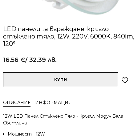
LED панели за вграждане, кръгло
стъклено тяло, 12W, 220V, 6000K, 840lm,
120°
16.56
€
/ 32.39 лв.
Alternative:
количество
КУПИ
за
LED
панели
ОПИСАНИЕ
ИНФОРМАЦИЯ
за
вграждане,
12W LED Панел Стъклено Тяло - Кръгъл Модул Бяла
кръгло
Светлина
стъклено
тяло,
Мощност - 12W
12W,