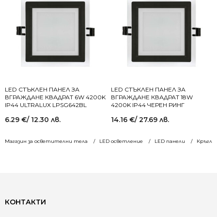
LED СТЪКЛЕН ПАНЕЛ ЗА
LED СТЪКЛЕН ПАНЕЛ ЗА
ВГРАЖДАНЕ КВАДРАТ 6W 4200K
ВГРАЖДАНЕ КВАДРАТ 18W
IP44 ULTRALUX LPSG642BL
4200K IP44 ЧЕРЕН РИНГ
6.29
€
/ 12.30 лв.
14.16
€
/ 27.69 лв.
Магазин за осветителни тела
LED осветление
LED панели
Кръгли
КОНТАКТИ