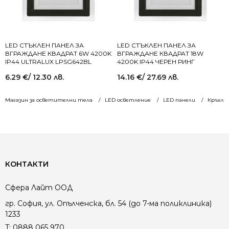
LED СТЪКЛЕН ПАНЕЛ ЗА
LED СТЪКЛЕН ПАНЕЛ ЗА
ВГРАЖДАНЕ КВАДРАТ 6W 4200K
ВГРАЖДАНЕ КВАДРАТ 18W
IP44 ULTRALUX LPSG642BL
4200K IP44 ЧЕРЕН РИНГ
6.29
€
/ 12.30 лв.
14.16
€
/ 27.69 лв.
Магазин за осветителни тела
LED осветление
LED панели
Кръгли
КОНТАКТИ
Сфера Лайт ООД
гр. София, ул. Опълченска, бл. 54 (до 7-ма поликлиника)
1233
T:
0888 065 970