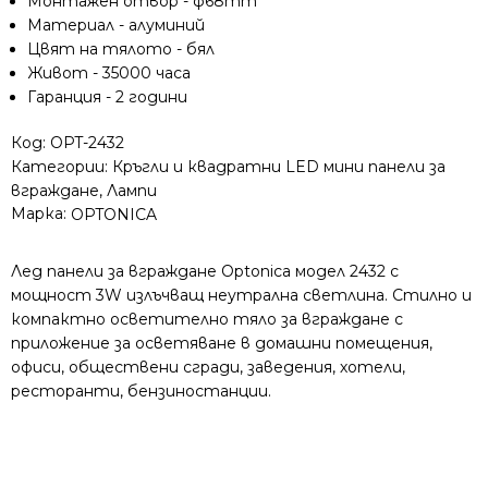
Монтажен отвор - ф68mm
Материал - алуминий
Цвят на тялото - бял
Живот - 35000 часа
Гаранция - 2 години
Код:
OPT-2432
Категории:
Кръгли и квадратни LED мини панели за
вграждане
,
Лампи
Марка:
OPTONICA
Лед панели за вграждане Optonica модел 2432 с
мощност 3W излъчващ неутрална светлина. Стилно и
компактно осветително тяло за вграждане с
приложение за осветяване в домашни помещения,
офиси, обществени сгради, заведения, хотели,
ресторанти, бензиностанции.