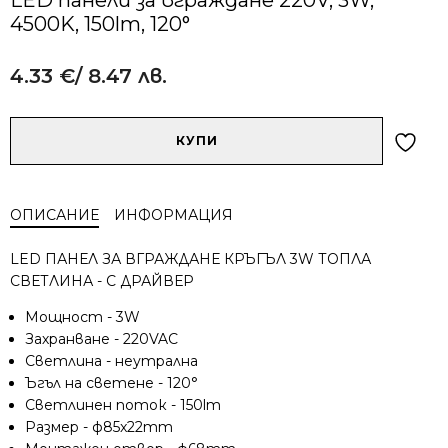
4500K, 150lm, 120°
4.33
€
/ 8.47 лв.
Alternative:
количество
КУПИ
за
LED
панели
ОПИСАНИЕ
ИНФОРМАЦИЯ
за
вграждане
LED ПАНЕЛ ЗА ВГРАЖДАНЕ КРЪГЪЛ 3W ТОПЛА
220V,
СВЕТЛИНА - С ДРАЙВЕР
3W,
4500K,
Мощност - 3W
150lm,
Захранване - 220VAC
120°
Светлина - неутрална
Ъгъл на светене - 120°
Светлинен поток - 150lm
Размер - ф85x22mm