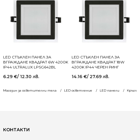
LED СТЪКЛЕН ПАНЕЛ ЗА
LED СТЪКЛЕН ПАНЕЛ ЗА
ВГРАЖДАНЕ КВАДРАТ 6W 4200K
ВГРАЖДАНЕ КВАДРАТ 18W
IP44 ULTRALUX LPSG642BL
4200K IP44 ЧЕРЕН РИНГ
6.29
€
/ 12.30 лв.
14.16
€
/ 27.69 лв.
Магазин за осветителни тела
LED осветление
LED панели
Кръгли
КОНТАКТИ