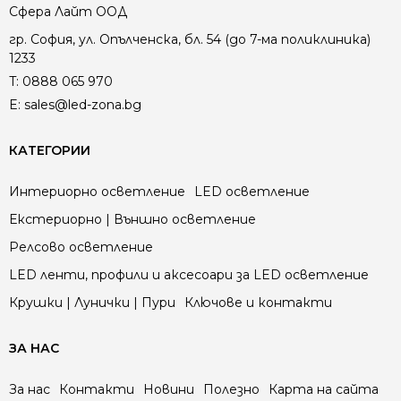
Сфера Лайт ООД
гр. София, ул. Опълченска, бл. 54 (до 7-ма поликлиника)
1233
T:
0888 065 970
E:
sales@led-zona.bg
КАТЕГОРИИ
Интериорно осветление
LED осветление
Екстериорно | Външно осветление
Релсово осветление
LED ленти, профили и аксесоари за LED осветление
Крушки | Лунички | Пури
Ключове и контакти
ЗА НАС
За нас
Контакти
Новини
Полезно
Карта на сайта