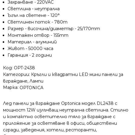
Захранване - 220VAC
Светлина - неутрална
Ъгъл на светене - 120°
Светлинен поток - 780m
Размер - височина/диаметър - 25/170mm
Монтажен отвор - 155mm
Материал - алуминий
Живот - 50000 часа
Гаранция - 2 години
Код:
OPT-2438
Категории:
Кръгли и квадратни LED мини панели за
вграждане
,
Лампи
Марка:
OPTONICA
Лед панели за вграждане Optonica модел DL2438 с
мощност 12W излъчващ неутрална светлина. Стилно
и компактно осветително тяло за вграждане с
приложение за осветяване в офиси, обществени
сгради, заведения, хотели, ресторанти,