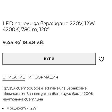
LED панели за вграждане 220V, 12W,
4200K, 780lm, 120°
9.45
€
/ 18.48 лв.
Alternative:
количество
КУПИ
за
LED
панели
ОПИСАНИЕ
ИНФОРМАЦИЯ
за
вграждане
Кръгъл светодиоден led панел за вграждане
220V,
окомплектован със захранване излъчващ 4200К
12W,
неутрална светлина
4200K,
780lm,
Мощност - 12W
120°