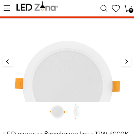
0
LED панел за вграждане кръг 12W 4000K