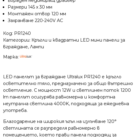
Вграден недимиращ драйвер
Размери 145 х 30 мм
Монтажен отвор 120 мм
Захранване 220-240V AC
Код:
PR1240
Категории:
Кръгли и квадратни LED мини панели за
вграждане
,
Лампи
Марка:
LED панелът за вграждане Ultralux PR1240 е кръгло
осветително тяло, предназначено за общо вътрешно
осветление. С мощност 12W и светлинен поток 1200
lm панелът осигурява равномерна и комфортна
неутрална светлина 4000K, подходяща за ежедневна
употреба.
Благодарение на широкия ъгъл на излъчване 120°
светлината се разпределя равномерно в
помещението, което прави панела подходящ за