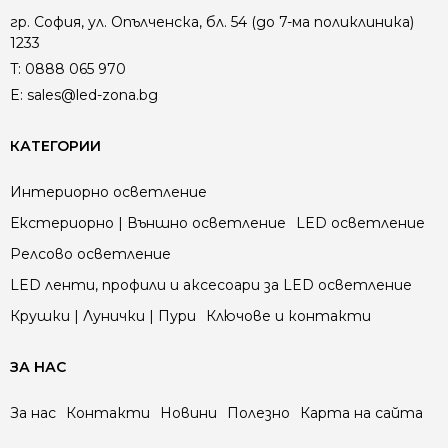
гр. София, ул. Опълченска, бл. 54 (до 7-ма поликлиника)
1233
T:
0888 065 970
E:
sales@led-zona.bg
КАТЕГОРИИ
Интериорно осветление
Екстериорно | Външно осветление
LED осветление
Релсово осветление
LED ленти, профили и аксесоари за LED осветление
Крушки | Лунички | Пури
Ключове и контакти
ЗА НАС
За нас
Контакти
Новини
Полезно
Карта на сайта