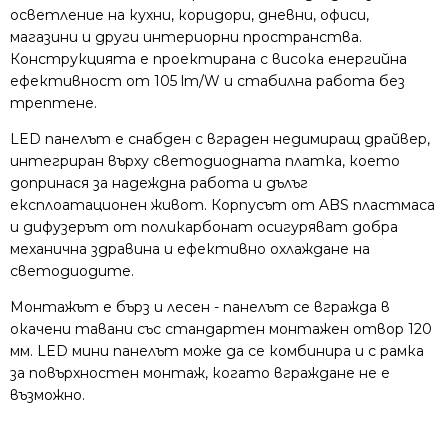
осветление на кухни, коридори, дневни, офиси,
магазини и други интериорни пространства.
Конструкцията е проектирана с висока енергийна
ефективност от 105 lm/W и стабилна работа без
трептене.
LED панелът е снабден с вграден недимиращ драйвер,
интегриран върху светодиодната платка, което
допринася за надеждна работа и дълъг
експлоатационен живот. Корпусът от ABS пластмаса
и дифузерът от поликарбонат осигуряват добра
механична здравина и ефективно охлаждане на
светодиодите.
Монтажът е бърз и лесен - панелът се вгражда в
окачени тавани със стандартен монтажен отвор 120
мм. LED мини панелът може да се комбинира и с рамка
за повърхностен монтаж, когато вграждане не е
възможно.