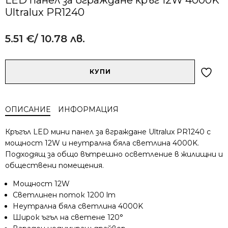
Ultralux PR1240
5.51
€
/ 10.78 лв.
Alternative:
количество
КУПИ
за
LED
панел
ОПИСАНИЕ
ИНФОРМАЦИЯ
за
вграждане
Кръгъл LED мини панел за вграждане Ultralux PR1240 с
кръг
мощност 12W и неутрална бяла светлина 4000K.
12W
Подходящ за общо вътрешно осветление в жилищни и
4000K
обществени помещения.
Ultralux
PR1240
Мощност 12W
Светлинен поток 1200 lm
Неутрална бяла светлина 4000K
Широк ъгъл на светене 120°