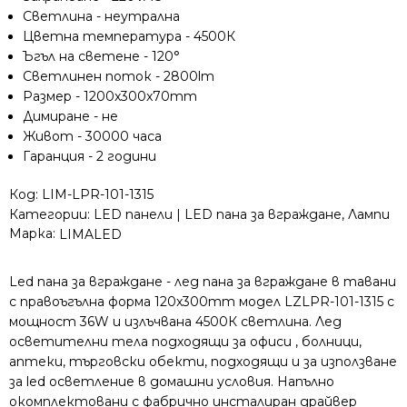
Светлина - неутрална
Цветна температура - 4500К
Ъгъл на светене - 120°
Светлинен поток - 2800lm
Размер - 1200x300x70mm
Димиране - не
Живот - 30000 часа
Гаранция - 2 години
Код:
LIM-LPR-101-1315
Категории:
LED панели | LED пана за вграждане
,
Лампи
Марка:
LIMALED
Led пана за вграждане - лед пана за вграждане в тавани
с правоъгълна форма 120x300mm модел LZLPR-101-1315 с
мощност 36W и излъчвана 4500К светлина. Лед
осветителни тела подходящи за офиси , болници,
аптеки, търговски обекти, подходящи и за използване
за led осветление в домашни условия. Напълно
окомплектовани с фабрично инсталиран драйвер