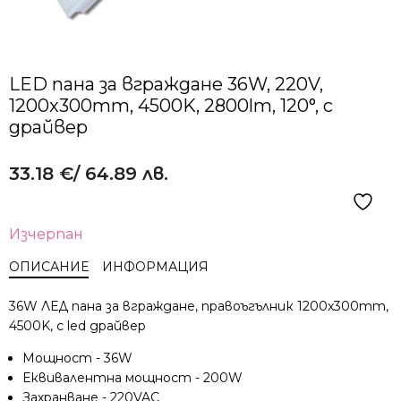
LED пана за вграждане 36W, 220V,
1200x300mm, 4500K, 2800lm, 120°, с
драйвер
33.18
€
/ 64.89 лв.
Изчерпан
ОПИСАНИЕ
ИНФОРМАЦИЯ
36W ЛЕД панa за вграждане, правоъгълник 1200x300mm,
4500K, с led драйвер
Мощност - 36W
Еквивалентна мощност - 200W
Захранване - 220VAC