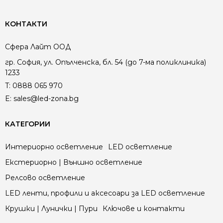
КОНТАКТИ
Сфера Лайт ООД
гр. София, ул. Опълченска, бл. 54 (до 7-ма поликлиника)
1233
T:
0888 065 970
E:
sales@led-zona.bg
КАТЕГОРИИ
Интериорно осветление
LED осветление
Екстериорно | Външно осветление
Релсово осветление
LED ленти, профили и аксесоари за LED осветление
Крушки | Лунички | Пури
Ключове и контакти