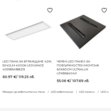
LED ПАНА ЗА ВГРАЖДАНЕ 42W,
ЧЕРЕН LED ПАНЕЛ ЗА
5040LM 4000K LEDVANCE
ПОВЪРХНОСТЕН МОНТАЖ
4099854188213
60X60СМ ULTRALUX
LPXB664040
60.97
€
/ 119.25 лв.
55.06
€
/ 107.69 лв.
Магазин за осветителни тела
LED осветление
LED панели
LED пан