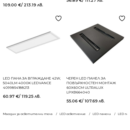
56.89
€
/ 111.27 лв.
109.00
€
/ 213.19 лв.
LED ПАНА ЗА ВГРАЖДАНЕ 42W,
ЧЕРЕН LED ПАНЕЛ ЗА
5040LM 4000K LEDVANCE
ПОВЪРХНОСТЕН МОНТАЖ
4099854188213
60X60СМ ULTRALUX
LPXB664040
60.97
€
/ 119.25 лв.
55.06
€
/ 107.69 лв.
Магазин за осветителни тела
LED осветление
LED панели
LED пан