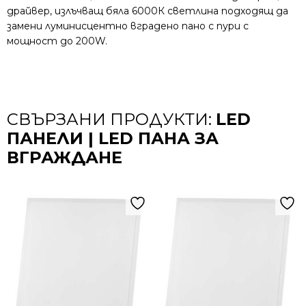
драйвер, излъчващ бяла 6000К светлина подходящ да
замени луминисцентно вградено пано с пури с
мощност до 200W.
СВЪРЗАНИ ПРОДУКТИ:
LED
ПАНЕЛИ | LED ПАНА ЗА
ВГРАЖДАНЕ