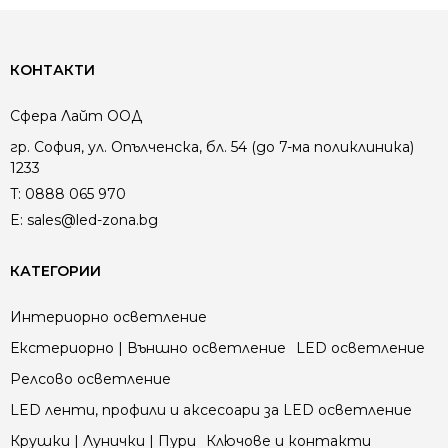
КОНТАКТИ
Сфера Лайт ООД
гр. София, ул. Опълченска, бл. 54 (до 7-ма поликлиника)
1233
T:
0888 065 970
E:
sales@led-zona.bg
КАТЕГОРИИ
Интериорно осветление
Екстериорно | Външно осветление
LED осветление
Релсово осветление
LED ленти, профили и аксесоари за LED осветление
Крушки | Лунички | Пури
Ключове и контакти