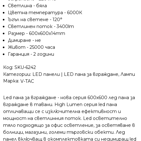
Светлина - бяла
Цветна температура - 6000К
Ъгъл на светене - 120°
Светлинен поток - 3400lm
Размер - 600x600x14mm
Димиране - не
Живот - 25000 часа
Гаранция - 2 години
Код:
SKU-6242
Категории:
LED панели | LED пана за вграждане
,
Лампи
Марка:
V-TAC
Led пана за вграждане - нова серия 600x600 лед пана за
вграждане в тавани. High Lumen серия led пана
отличаващи се с изключителна ефективност и
мощност на светлинния поток. Led oсветително
тяло подходящо за офис осветление, за осветяване в
болници, магазини, големи търговски обекти. Лед
панел включващ в окомплектовката си недимиращ led