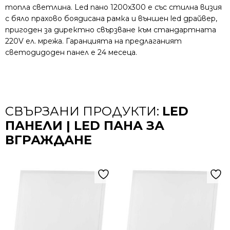
топла светлина. Led пано 1200x300 е със стилна визия
с бяло прахово боядисана рамка и външен led драйвер,
пригоден за директно свързване към стандартната
220V ел. мрежа. Гаранцията на предлаганият
светодидоден панел е 24 месеца.
СВЪРЗАНИ ПРОДУКТИ:
LED
ПАНЕЛИ | LED ПАНА ЗА
ВГРАЖДАНЕ