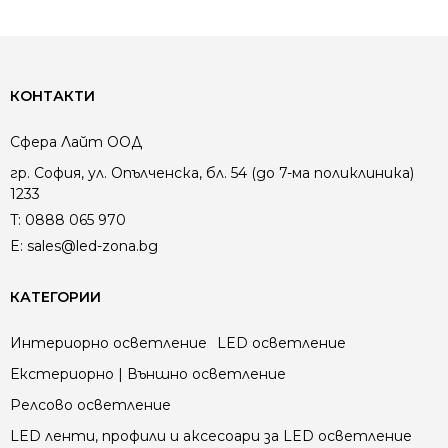
КОНТАКТИ
Сфера Лайт ООД
гр. София, ул. Опълченска, бл. 54 (до 7-ма поликлиника)
1233
T:
0888 065 970
E:
sales@led-zona.bg
КАТЕГОРИИ
Интериорно осветление
LED осветление
Екстериорно | Външно осветление
Релсово осветление
LED ленти, профили и аксесоари за LED осветление