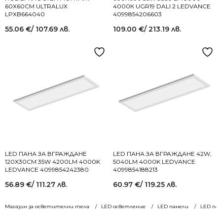
60X60СМ ULTRALUX
4000К UGR19 DALI 2 LEDVANCE
LPXB664040
4099854206603
55.06
€
/ 107.69 лв.
109.00
€
/ 213.19 лв.
LED ПАНА ЗА ВГРАЖДАНЕ
LED ПАНА ЗА ВГРАЖДАНЕ 42W,
120X30СМ 35W 4200LM 4000K
5040LM 4000K LEDVANCE
LEDVANCE 4099854242380
4099854188213
56.89
€
/ 111.27 лв.
60.97
€
/ 119.25 лв.
Магазин за осветителни тела
LED осветление
LED панели
LED пан