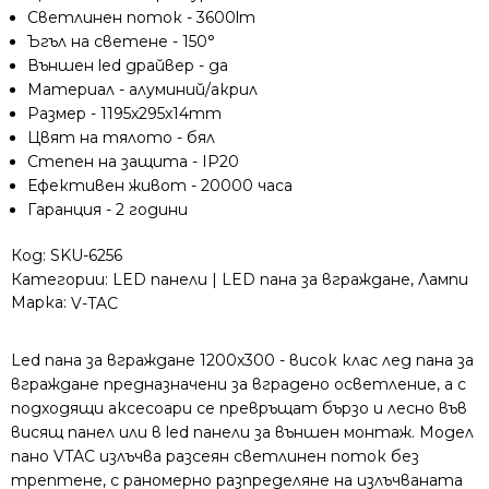
Светлинен поток - 3600lm
Ъгъл на светене - 150°
Външен led драйвер - да
Материал - алуминий/акрил
Размер - 1195x295x14mm
Цвят на тялото - бял
Степен на защита - IP20
Ефективен живот - 20000 часа
Гаранция - 2 години
Код:
SKU-6256
Категории:
LED панели | LED пана за вграждане
,
Лампи
Марка:
V-TAC
Led пана за вграждане 1200x300 - висок клас лед пана за
вграждане предназначени за вградено осветление, а с
подходящи аксесоари се превръщат бързо и лесно във
висящ панел или в led панели за външен монтаж. Модел
пано VTAC излъчва разсеян светлинен поток без
трептене, с раномерно разпределяне на излъчваната