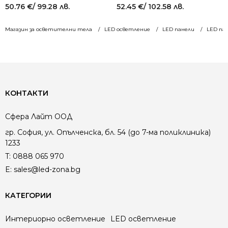
50.76
€
/ 99.28 лв.
52.45
€
/ 102.58 лв.
Магазин за осветителни тела
LED осветление
LED панели
LED па
КОНТАКТИ
Сфера Лайт ООД
гр. София, ул. Опълченска, бл. 54 (до 7-ма поликлиника)
1233
T:
0888 065 970
E:
sales@led-zona.bg
КАТЕГОРИИ
Интериорно осветление
LED осветление