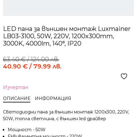
LED пана за външен монтаж Luxmainer
LB03-3100, 50W, 220V, 1200x300mm,
3000K, 4000lm, 140°, IP20
63.40
€
/ 124.00 лв.
Original
Current
price
price
40.90
€
/ 79.99 лв.
was:
is:
63.40 €
40.90 €
/
/
Изчерпан
124.00 лв..
79.99 лв..
ОПИСАНИЕ
ИНФОРМАЦИЯ
Светодиодни пана за външен монтаж 1200x300, 220V,
50W, топла светлина, с външен led драйвер
Мощност - 50W
Еквивалентна мощност - 220W