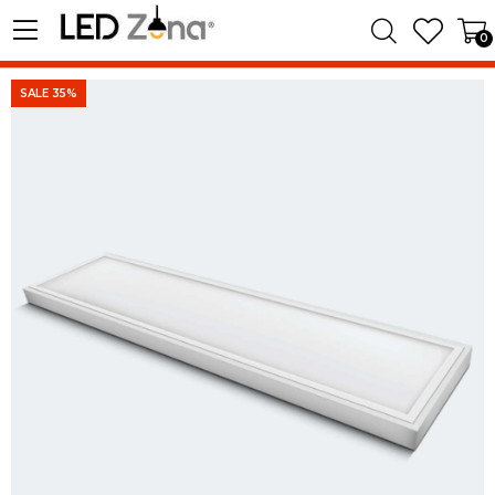
0
SALE 35%