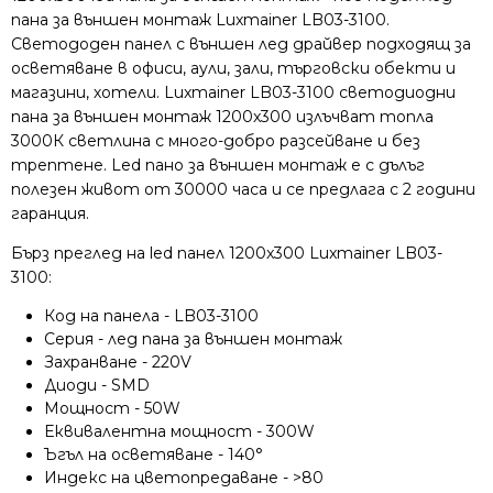
пана за външен монтаж Luxmainer LB03-3100.
Светододен панел с външен лед драйвер подходящ за
осветяване в офиси, аули, зали, търговски обекти и
магазини, хотели. Luxmainer LB03-3100 светодиодни
пана за външен монтаж 1200x300 излъчват топла
3000К светлина с много-добро разсейване и без
трептене. Led пано за външен монтаж е с дълъг
полезен живот от 30000 часа и се предлага с 2 години
гаранция.
Бърз преглед на led панел 1200x300 Luxmainer LB03-
3100:
Код на панела - LB03-3100
Серия - лед пана за външен монтаж
Захранване - 220V
Диоди - SMD
Мощност - 50W
Еквивалентна мощност - 300W
Ъгъл на осветяване - 140°
Индекс на цветопредаване - >80