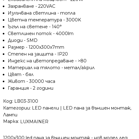
Захранване - 220VAC
Излъчвана светлина - топла
Цветна температура - 3000K
Ъгъл на светене - 140°
Светлинен поток - 4000lm
Диоди - SMD
Размер - 1200x300x7mm
Степен на защита - IP20
Индекс на цветопредаване - >80
Материал на тялото - метал/акрил
Цвят - бял
Живот - 30000 часа
Гаранция - 2 години
Код:
LB03-3100
Категории:
LED панели | LED пана за външен монтаж
,
Лампи
Марка:
LUXMAINER
1200x300 led пана за външен монтаж - нов модел лед