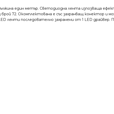
дължина един метър. Светодиодна лента изпозваща ефек
бщ брой 72. Окомплектована е със захранващ конектор и м
 LED ленти последователно захранени от 1 LED драйвер. П