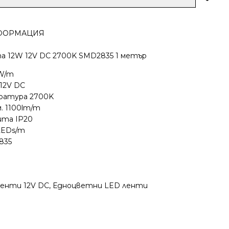
ФОРМАЦИЯ
а 12W 12V DC 2700K SMD2835 1 метър
W/m
 12V DC
ратура 2700K
. 1100lm/m
ита IP20
2LEDs/m
835
ленти 12V DC
,
Едноцветни LED ленти