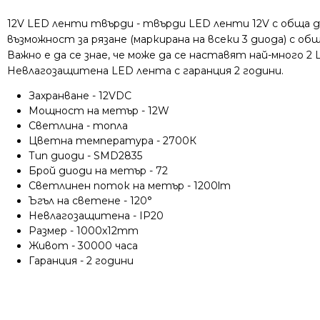
12V LED ленти твърди - твърди LED ленти 12V с обща 
възможност за рязане (маркирана на всеки 3 диода) с о
Важно е да се знае, че може да се наставят най-много 2
Невлагозащитена LED лента с гаранция 2 години.
Захранване - 12VDC
Мощност на метър - 12W
Светлина - топла
Цветна температура - 2700К
Тип диоди - SMD2835
Брой диоди на метър - 72
Светлинен поток на метър - 1200lm
Ъгъл на светене - 120°
Невлагозащитена - IP20
Размер - 1000x12mm
Живот - 30000 часа
Гаранция - 2 години