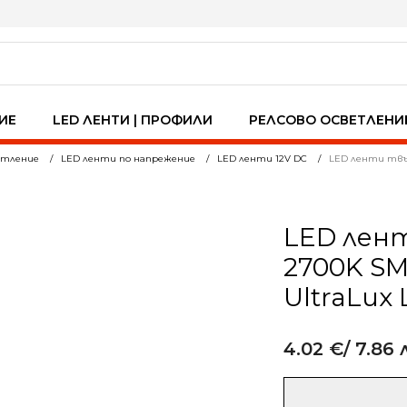
ИЕ
LED ЛЕНТИ | ПРОФИЛИ
РЕЛСОВО ОСВЕТЛЕНИ
ветление
LED ленти по напрежение
LED ленти 12V DC
LED ленти твър
LED лент
2700K SM
UltraLux 
4.02
€
/ 7.86 
Alternative:
количество