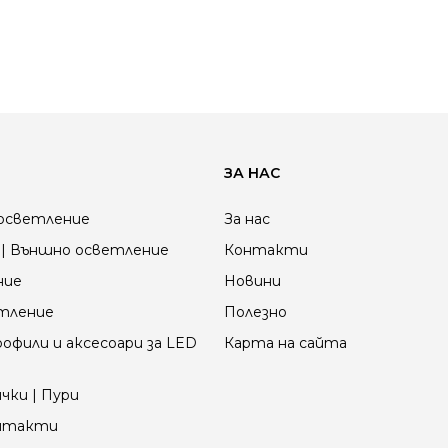
ЗА НАС
осветление
За нас
| Външно осветление
Контакти
ние
Новини
етление
Полезно
офили и аксесоари за LED
Карта на сайта
чки | Пури
онтакти