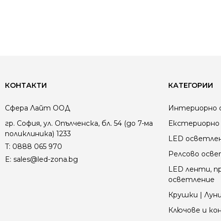
КОНТАКТИ
КАТЕГОРИИ
Сфера Лайт ООД
Интериорно 
гр. София, ул. Опълченска, бл. 54 (до 7-ма
Екстериорно 
поликлиника) 1233
LED осветле
T:
0888 065 970
Релсово осв
E:
sales@led-zona.bg
LED ленти, пр
осветление
Крушки | Луни
Ключове и к