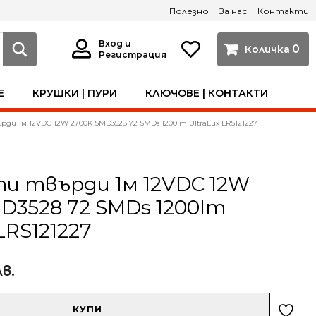
Полезно
За нас
Контакти
Вход и
0
Регистрация
Е
КРУШКИ | ПУРИ
КЛЮЧОВЕ | КОНТАКТИ
ди 1м 12VDC 12W 2700K SMD3528 72 SMDs 1200lm UltraLux LRS121227
и твърди 1м 12VDC 12W
D3528 72 SMDs 1200lm
LRS121227
лв.
КУПИ