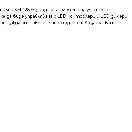
тивни SMD2835 диоди разположени на участъци с
оже да бъде управлявана с LED контролери и LED димери.
ри нужда от повече, е необходимо ново захранване.