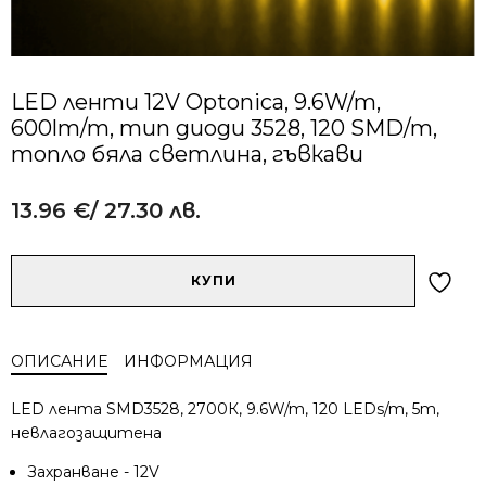
LED ленти 12V Optonica, 9.6W/m,
600lm/m, тип диоди 3528, 120 SMD/m,
топло бяла светлина, гъвкави
13.96
€
/ 27.30 лв.
Alternative:
количество
КУПИ
за
LED
ленти
ОПИСАНИЕ
ИНФОРМАЦИЯ
12V
Optonica,
LED лента SMD3528, 2700К, 9.6W/m, 120 LEDs/m, 5m,
9.6W/m,
невлагозащитена
600lm/m,
тип
Захранване - 12V
диоди