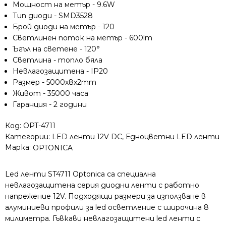
Мощност на метър - 9.6W
3528,
Тип диоди - SMD3528
120
Брой диоди на метър - 120
SMD/m,
Светлинен поток на метър - 600lm
топло
Ъгъл на светене - 120°
бяла
Светлина - топло бяла
светлина,
Невлагозащитена - IP20
гъвкави
Размер - 5000x8x2mm
Живот - 35000 часа
Гаранция - 2 години
Код:
OPT-4711
Категории:
LED ленти 12V DC
,
Едноцветни LED ленти
Марка:
OPTONICA
Led ленти ST4711 Optonica са специална
невлагозащитена серия диодни ленти с работно
напрежение 12V. Подходящи размери за използване в
алуминиеви профили за led осветление с широчина 8
милиметра. Гъвкави невлагозащитени led ленти с