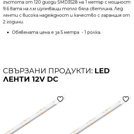
гъстота от 120 диоди SMD3528 на 1 метър с мощност
9.6 вата на л.м излъчващи топло бяла светлина. Лед
ленти с висока надеждност и качество с гаранция от
2 години.
Обявената цена е за 5 метра - 1 ролка.
СВЪРЗАНИ ПРОДУКТИ:
LED
ЛЕНТИ 12V DC