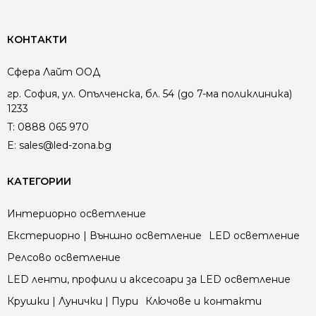
КОНТАКТИ
Сфера Лайт ООД
гр. София, ул. Опълченска, бл. 54 (до 7-ма поликлиника)
1233
T:
0888 065 970
E:
sales@led-zona.bg
КАТЕГОРИИ
Интериорно осветление
Екстериорно | Външно осветление
LED осветление
Релсово осветление
LED ленти, профили и аксесоари за LED осветление
Крушки | Лунички | Пури
Ключове и контакти