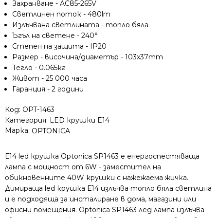
Захранване - AC85-265V
димираща
Светлинен поток - 480lm
Излъчвана светлината - топло бяла
Ъгъл на светене - 240°
Степен на защита - IP20
Размер - височина/диаметър - 103x37mm
Тегло - 0.065кг
Живот - 25 000 часа
Гаранция - 2 години
Код:
OPT-1463
Категория:
LED крушки E14
Марка:
OPTONICA
Е14 led крушка Optonica SP1463 е енергоспестяваща
лампа с мощност от 6W - заместител на
обикновенните 40W крушки с нажежаема жичка.
Димираща led крушка Е14 излъчва топло бяла светлина
и е подходяща за инсталиране в дома, магазини или
офисни помещения. Optonica SP1463 лед лампа излъчва