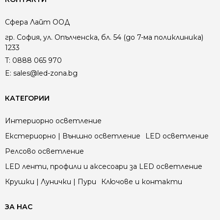
Сфера Лайт ООД
гр. София, ул. Опълченска, бл. 54 (до 7-ма поликлиника)
1233
T:
0888 065 970
E:
sales@led-zona.bg
КАТЕГОРИИ
Интериорно осветление
Екстериорно | Външно осветление
LED осветление
Релсово осветление
LED ленти, профили и аксесоари за LED осветление
Крушки | Лунички | Пури
Ключове и контакти
ЗА НАС