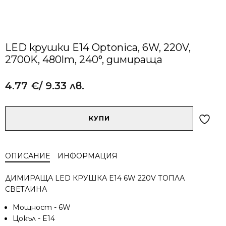
LED крушки E14 Optonica, 6W, 220V,
2700K, 480lm, 240°, димираща
4.77
€
/ 9.33 лв.
Alternative:
количество
КУПИ
за
LED
крушки
ОПИСАНИЕ
ИНФОРМАЦИЯ
E14
Optonica,
ДИМИРАЩА LED КРУШКА E14 6W 220V ТОПЛА
6W,
СВЕТЛИНА
220V,
2700K,
Мощност - 6W
480lm,
Цокъл - E14
240°,