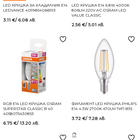
LED КРУШКА ЗА ХЛАДИЛНИК Е14
LED КРУШКА E14 6.8W 4000K
LEDVANCE 4099854066993
806LM 220V AC OSRAM LED
VALUE CLASSIC
3.11
€
/ 6.08 лв.
2.56
€
/ 5.01 лв.
RGB Е14 LED КРУШКА OSRAM
ФИЛАМЕНТ LED КРУШКА PHILIPS
SUPERSTAR CLASSIC B 40
E14 4.3W 2700K 470LM ТИП B35
4058075430853
3.72
€
/ 7.28 лв.
6.75
€
/ 13.20 лв.