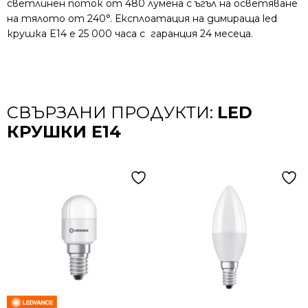
светлинен поток от 480 лумена с ъгъл на осветяване
на тялото от 240°. Експлоатация на димираща led
крушка E14 е 25 000 часа с гаранция 24 месеца.
СВЪРЗАНИ ПРОДУКТИ:
LED
КРУШКИ E14