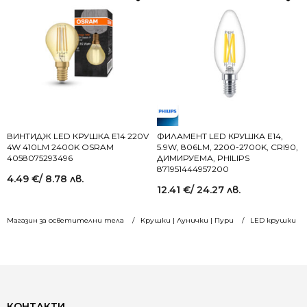
ВИНТИДЖ LED КРУШКА E14 220V
ФИЛАМЕНТ LED КРУШКА E14,
4W 410LM 2400K OSRAM
5.9W, 806LM, 2200-2700K, CRI90,
4058075293496
ДИМИРУЕМА, PHILIPS
871951444957200
4.49
€
/ 8.78 лв.
12.41
€
/ 24.27 лв.
Магазин за осветителни тела
Крушки | Лунички | Пури
LED крушки
КОНТАКТИ