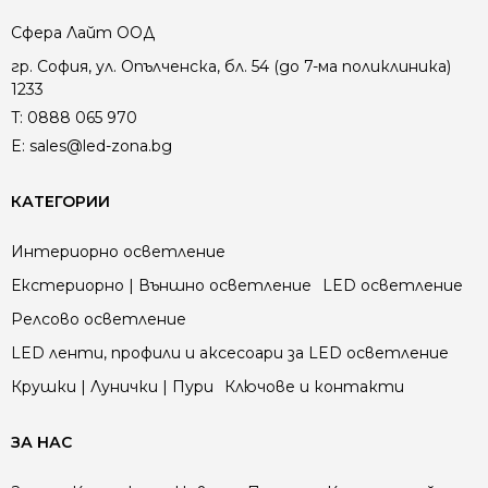
Сфера Лайт ООД
гр. София, ул. Опълченска, бл. 54 (до 7-ма поликлиника)
1233
T:
0888 065 970
E:
sales@led-zona.bg
КАТЕГОРИИ
Интериорно осветление
Екстериорно | Външно осветление
LED осветление
Релсово осветление
LED ленти, профили и аксесоари за LED осветление
Крушки | Лунички | Пури
Ключове и контакти
ЗА НАС