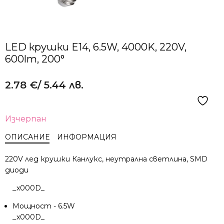
LED крушки E14, 6.5W, 4000K, 220V,
600lm, 200°
2.78
€
/ 5.44 лв.
Изчерпан
ОПИСАНИЕ
ИНФОРМАЦИЯ
220V лед крушки Канлукс, неутрална светлина, SMD
диоди
_x000D_
Мощност - 6.5W
_x000D_