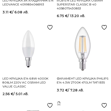
LED КРУШКА ЗА ХЛАДИЛНИК Е14
RGB Е14 LED КРУШКА OSRAM
LEDVANCE 4099854066993
SUPERSTAR CLASSIC B 40
4058075430853
3.11
€
/ 6.08 лв.
6.75
€
/ 13.20 лв.
LED КРУШКА E14 6.8W 4000K
ФИЛАМЕНТ LED КРУШКА PHILIPS
806LM 220V AC OSRAM LED
E14 4.3W 2700K 470LM ТИП B35
VALUE CLASSIC
3.72
€
/ 7.28 лв.
2.56
€
/ 5.01 лв.