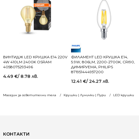
ВИНТИДЖ LED КРУШКА E14 220V
ФИЛАМЕНТ LED КРУШКА E14,
4W 410LM 2400K OSRAM
5.9W, 806LM, 2200-2700K, CRI90,
4058075293496
ДИМИРУЕМА, PHILIPS
871951444957200
4.49
€
/ 8.78 лв.
12.41
€
/ 24.27 лв.
Магазин за осветителни тела
Крушки | Лунички | Пури
LED крушки
КОНТАКТИ