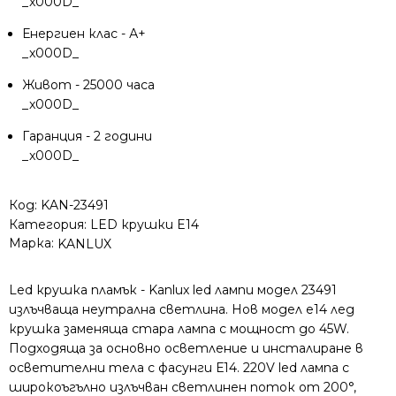
_x000D_
Енергиен клас - А+
_x000D_
Живот - 25000 часа
_x000D_
Гаранция - 2 години
_x000D_
Код:
KAN-23491
Категория:
LED крушки E14
Марка:
KANLUX
Led крушка пламък - Kanlux led лампи модел 23491
излъчваща неутрална светлина. Нов модел е14 лед
крушка заменяща стара лампа с мощност до 45W.
Подходяща за основно осветление и инсталиране в
осветителни тела с фасунги Е14. 220V led лампа с
широкоъгълно излъчван светлинен поток от 200°,