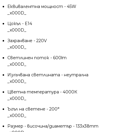
Еквивалентна мощност - 45W
_x000D_
Цокъл - E14
_x000D_
Захранване - 220V
_x000D_
Светлинен поток - 600lm
_x000D_
Излъчвана светлината - неутрална
_x000D_
Цветна температура - 4000К
_x000D_
Ъгъл на светене - 200°
_x000D_
Размер - височина/диаметър - 133x38mm