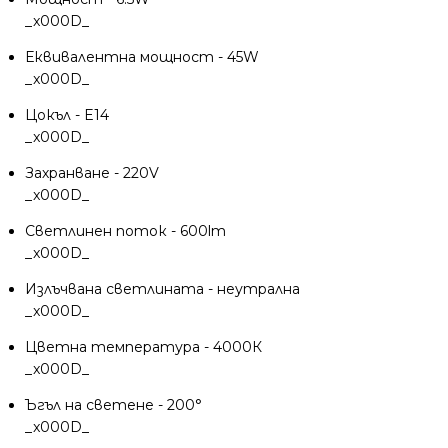
_x000D_
Еквивалентна мощност - 45W
_x000D_
Цокъл - E14
_x000D_
Захранване - 220V
_x000D_
Светлинен поток - 600lm
_x000D_
Излъчвана светлината - неутрална
_x000D_
Цветна температура - 4000К
_x000D_
Ъгъл на светене - 200°
_x000D_