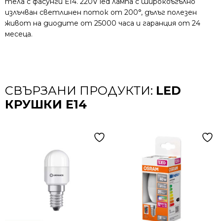
тела с фасунги Е14. 220V led лампа с широкоъгълно
излъчван светлинен поток от 200°, дълъг полезен
живот на диодите от 25000 часа и гаранция от 24
месеца.
СВЪРЗАНИ ПРОДУКТИ:
LED
КРУШКИ E14