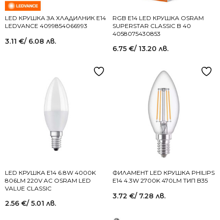
LED КРУШКА ЗА ХЛАДИЛНИК Е14
RGB Е14 LED КРУШКА OSRAM
LEDVANCE 4099854066993
SUPERSTAR CLASSIC B 40
4058075430853
3.11
€
/ 6.08 лв.
6.75
€
/ 13.20 лв.
LED КРУШКА E14 6.8W 4000K
ФИЛАМЕНТ LED КРУШКА PHILIPS
806LM 220V AC OSRAM LED
E14 4.3W 2700K 470LM ТИП B35
VALUE CLASSIC
3.72
€
/ 7.28 лв.
2.56
€
/ 5.01 лв.