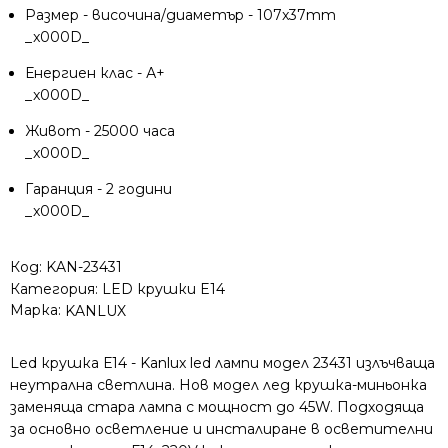
Размер - височина/диаметър - 107x37mm
_x000D_
Енергиен клас - А+
_x000D_
Живот - 25000 часа
_x000D_
Гаранция - 2 години
_x000D_
Код:
KAN-23431
Категория:
LED крушки E14
Марка:
KANLUX
Led крушка Е14 - Kanlux led лампи модел 23431 излъчваща
неутрална светлина. Нов модел лед крушка-миньонка
заменяща стара лампа с мощност до 45W. Подходяща
за основно осветление и инсталиране в осветителни