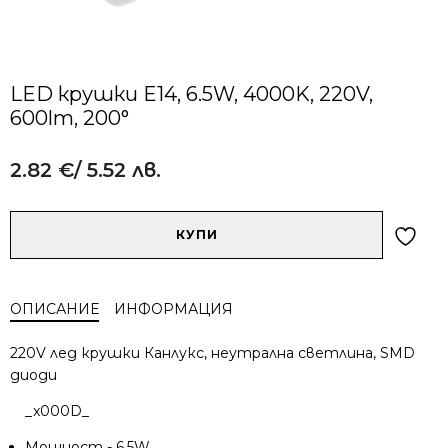
LED крушки E14, 6.5W, 4000K, 220V,
600lm, 200°
2.82
€
/ 5.52 лв.
Alternative:
количество
КУПИ
за
LED
крушки
ОПИСАНИЕ
ИНФОРМАЦИЯ
E14,
6.5W,
220V лед крушки Канлукс, неутрална светлина, SMD
4000K,
диоди
220V,
600lm,
_x000D_
200°
Мощност - 6.5W