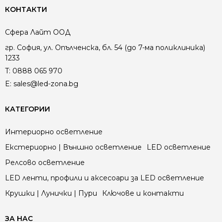
КОНТАКТИ
Сфера Лайт ООД
гр. София, ул. Опълченска, бл. 54 (до 7-ма поликлиника)
1233
T:
0888 065 970
E:
sales@led-zona.bg
КАТЕГОРИИ
Интериорно осветление
Екстериорно | Външно осветление
LED осветление
Релсово осветление
LED ленти, профили и аксесоари за LED осветление
Крушки | Лунички | Пури
Ключове и контакти
ЗА НАС