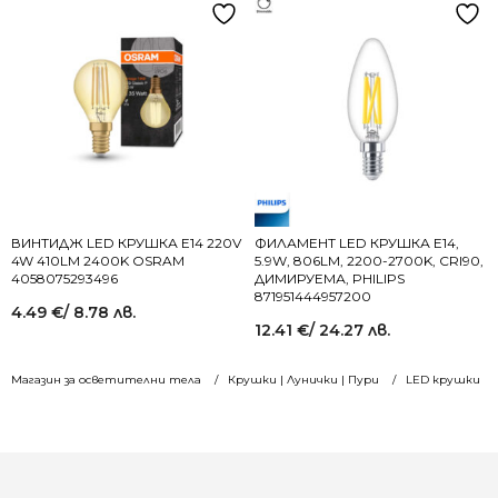
ВИНТИДЖ LED КРУШКА E14 220V
ФИЛАМЕНТ LED КРУШКА E14,
4W 410LM 2400K OSRAM
5.9W, 806LM, 2200-2700K, CRI90,
4058075293496
ДИМИРУЕМА, PHILIPS
871951444957200
4.49
€
/ 8.78 лв.
12.41
€
/ 24.27 лв.
Магазин за осветителни тела
Крушки | Лунички | Пури
LED крушки