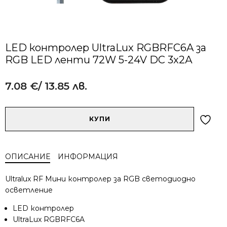
LED контролер UltraLux RGBRFC6A за
RGB LED ленти 72W 5-24V DC 3x2А
7.08
€
/ 13.85 лв.
Alternative:
количество
КУПИ
за
LED
контролер
ОПИСАНИЕ
ИНФОРМАЦИЯ
UltraLux
RGBRFC6A
Ultralux RF Мини контролер за RGB светодиодно
за
осветление
RGB
LED
LED контролер
ленти
UltraLux RGBRFC6A
72W