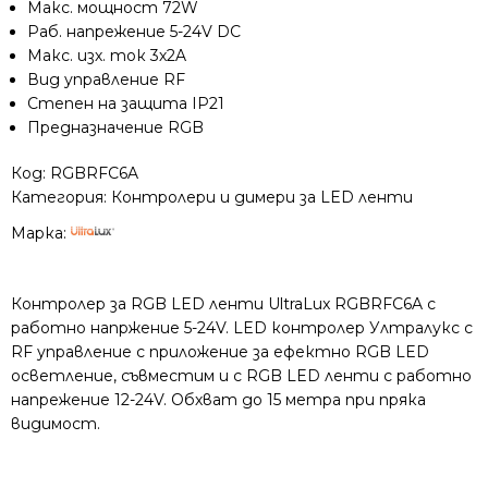
Макс. мощност 72W
5-
Раб. напрежение 5-24V DC
24V
Макс. изх. ток 3х2A
DC
Вид управление RF
3x2А
Степен на защита IP21
Предназначение RGB
Код:
RGBRFC6A
Категория:
Контролери и димери за LED ленти
Марка:
Контролер за RGB LED ленти UltraLux RGBRFC6A с
работно напржение 5-24V. LED контролер Ултралукс с
RF управление с приложение за ефектно RGB LED
осветление, съвместим и с RGB LED ленти с работно
напрежение 12-24V. Обхват до 15 метра при пряка
видимост.