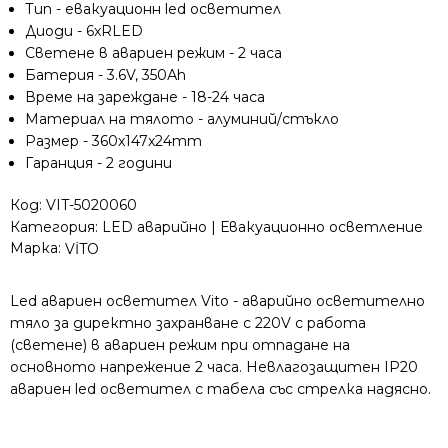
Тип - евакуационн led осветител
светене
Диоди - 6xRLED
в
Светене в авариен режим - 2 часа
авариен
Батерия - 3.6V, 350Аh
режим
Време на зареждане - 18-24 часа
2
Материал на тялото - алуминий/стъкло
часа
Размер - 360x147x24mm
Гаранция - 2 години
Код:
VIT-5020060
Категория:
LED аварийно | Евакуационно осветление
Марка:
VİTO
Led авариен осветител Vito - аварийно осветително
тяло за директно захранване с 220V с работа
(светене) в авариен режим при отпадане на
основното напрежение 2 часа. Невлагозащитен IP20
авариен led осветител с табела със стрелка надясно.