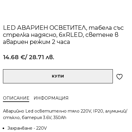
LED АВАРИЕН ОСВЕТИТЕЛ, табела със
стрелка надясно, 6xRLED, светене в
авариен режим 2 часа
14.68
€
/ 28.71 лв.
Alternative:
количество
КУПИ
за
LED
АВАРИЕН
ОПИСАНИЕ
ИНФОРМАЦИЯ
ОСВЕТИТЕЛ,
табела
Аварийно Led осветително тяло 220V, IP20, алуминий/
със
стъкло, батерия 3.6V, 350Аh
стрелка
надясно,
Захранване - 220V
6xRLED,