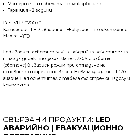
Материал на табелата - поликарбонат
Гаранция - 2 години
Код:
VIT-5020070
Категория:
LED аварийно | Евакуационно осветление
Марка:
VİTO
Led авариен осветител Vito - аварийно осветително
тяло за директно захранване с 220V с работа
(светене) в авариен режим при отпадане на
основното напрежение 3 часа. Невлагозащитен IP20
авариен led осветител с табела със стрелка надолу в
комплекта.
СВЪРЗАНИ ПРОДУКТИ:
LED
АВАРИЙНО | ЕВАКУАЦИОННО