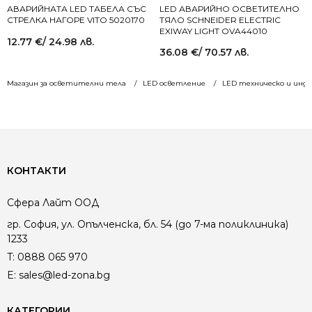
АВАРИЙНАТА LED ТАБЕЛА СЪС
LED АВАРИЙНО ОСВЕТИТЕЛНО
СТРЕЛКА НАГОРЕ VITO 5020170
ТЯЛО SCHNEIDER ELECTRIC
EXIWAY LIGHT OVA44010
12.77
€
/ 24.98 лв.
36.08
€
/ 70.57 лв.
Магазин за осветителни тела
LED осветление
LED техническо и инд
КОНТАКТИ
Сфера Лайт ООД
гр. София, ул. Опълченска, бл. 54 (до 7-ма поликлиника)
1233
T:
0888 065 970
E:
sales@led-zona.bg
КАТЕГОРИИ