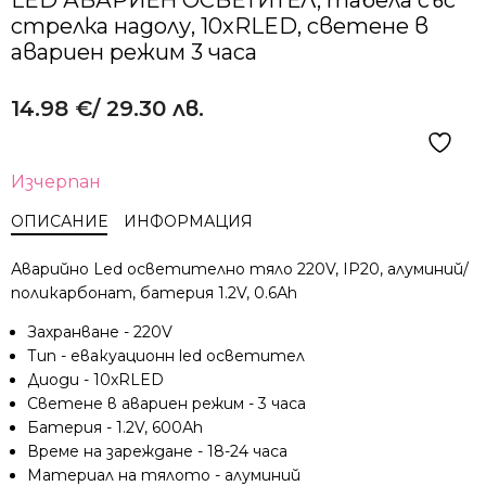
стрелка надолу, 10xRLED, светене в
авариен режим 3 часа
14.98
€
/ 29.30 лв.
Изчерпан
ОПИСАНИЕ
ИНФОРМАЦИЯ
Аварийно Led осветително тяло 220V, IP20, алуминий/
поликарбонат, батерия 1.2V, 0.6Аh
Захранване - 220V
Тип - евакуационн led осветител
Диоди - 10xRLED
Светене в авариен режим - 3 часа
Батерия - 1.2V, 600Аh
Време на зареждане - 18-24 часа
Материал на тялото - алуминий