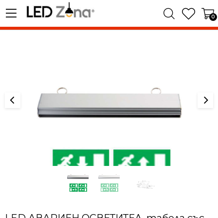
0
LED АВАРИЕН ОСВЕТИТЕЛ, табела със