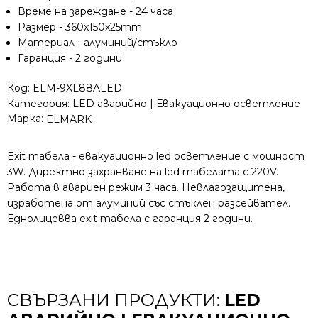
Време на зареждане - 24 часа
Размер - 360x150x25mm
Материал - алуминий/стъкло
Гаранция - 2 години
Код:
ELM-9XL88ALED
Категория:
LED аварийно | Евакуационно осветление
Марка:
ELMARK
Exit табела - евакуационно led осветление с мощност
3W. Директно захранване на led табелата с 220V.
Работа в авариен режим 3 часа. Невлагозащитена,
изработена от алуминий със стъклен разсейвател.
Еднолицевва exit табела с гаранция 2 години.
СВЪРЗАНИ ПРОДУКТИ:
LED