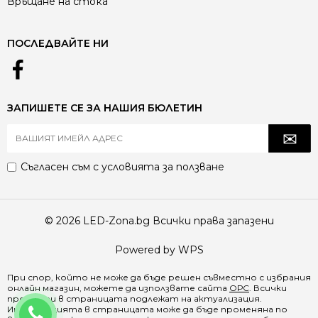
Връщане на стока
ПОСЛЕДВАЙТЕ НИ
ЗАПИШЕТЕ СЕ ЗА НАШИЯ БЮЛЕТИН
Съгласен съм с
условията за ползване
© 2026 LED-Zona.bg Всички права запазени
Powered by WPS
При спор, който не може да бъде решен съвместно с избрания
онлайн магазин, можете да използвате сайта
ОРС
. Всички
продукти в страницата подлежат на актуализация.
0888 065 970
Информацията в страницата може да бъде променяна по