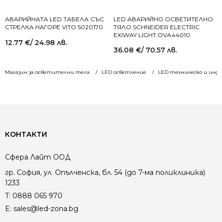
АВАРИЙНАТА LED ТАБЕЛА СЪС
LED АВАРИЙНО ОСВЕТИТЕЛНО
СТРЕЛКА НАГОРЕ VITO 5020170
ТЯЛО SCHNEIDER ELECTRIC
EXIWAY LIGHT OVA44010
12.77
€
/ 24.98 лв.
36.08
€
/ 70.57 лв.
Магазин за осветителни тела
LED осветление
LED техническо и инд
КОНТАКТИ
Сфера Лайт ООД
гр. София, ул. Опълченска, бл. 54 (до 7-ма поликлиника)
1233
T:
0888 065 970
E:
sales@led-zona.bg