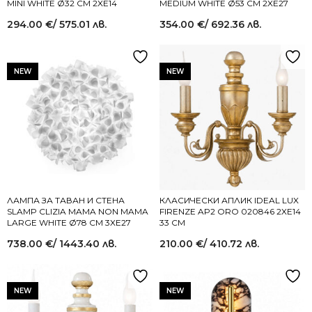
MINI WHITE Ø32 СМ 2XE14
MEDIUM WHITE Ø53 СМ 2XE27
294.00
€
/ 575.01 лв.
354.00
€
/ 692.36 лв.
NEW
NEW
ЛАМПА ЗА ТАВАН И СТЕНА
КЛАСИЧЕСКИ АПЛИК IDEAL LUX
SLAMP CLIZIA MAMA NON MAMA
FIRENZE AP2 ORO 020846 2XE14
LARGE WHITE Ø78 СМ 3XE27
33 СМ
738.00
€
/ 1443.40 лв.
210.00
€
/ 410.72 лв.
NEW
NEW