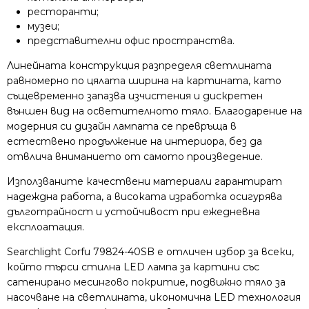
ресторанти;
музеи;
представителни офис пространства.
Линейната конструкция разпределя светлината
равномерно по цялата ширина на картината, като
същевременно запазва изчистения и дискретен
външен вид на осветителното тяло. Благодарение на
модерния си дизайн лампата се превръща в
естествено продължение на интериора, без да
отвлича вниманието от самото произведение.
Използваните качествени материали гарантират
надеждна работа, а високата изработка осигурява
дълготрайност и устойчивост при ежедневна
експлоатация.
Searchlight Corfu 79824-40SB е отличен избор за всеки,
който търси стилна LED лампа за картини със
сатенирано месингово покритие, подвижно тяло за
насочване на светлината, икономична LED технология