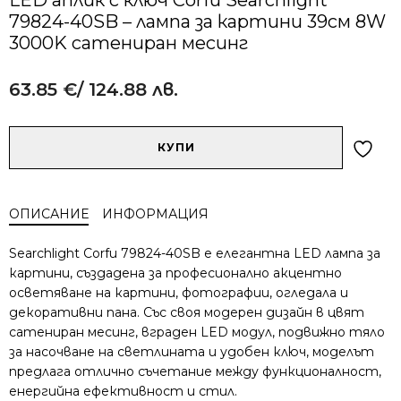
79824-40SB – лампа за картини 39см 8W
3000K сатениран месинг
63.85
€
/ 124.88 лв.
Alternative:
количество
КУПИ
за
LED
аплик
ОПИСАНИЕ
ИНФОРМАЦИЯ
с
ключ
Searchlight Corfu 79824-40SB е елегантна LED лампа за
Corfu
картини, създадена за професионално акцентно
Searchlight
осветяване на картини, фотографии, огледала и
79824-
декоративни пана. Със своя модерен дизайн в цвят
40SB
–
сатениран месинг, вграден LED модул, подвижно тяло
лампа
за насочване на светлината и удобен ключ, моделът
за
предлага отлично съчетание между функционалност,
картини
енергийна ефективност и стил.