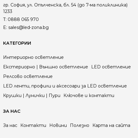
гр. София, ул. Опълченска, бл. 54 (до 7-ма поликлиника)
1233
T:
0888 065 970
E:
sales@led-zona.bg
КАТЕГОРИИ
Интериорно осветление
Екстериорно | Външно осветление
LED осветление
Релсово осветление
LED ленти, профили и аксесоари за LED осветление
Крушки | Лунички | Пури
Ключове и контакти
ЗА НАС
За нас
Контакти
Новини
Полезно
Карта на сайта