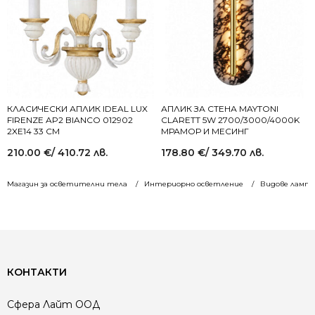
КЛАСИЧЕСКИ АПЛИК IDEAL LUX
АПЛИК ЗА СТЕНА MAYTONI
FIRENZE AP2 BIANCO 012902
CLARETT 5W 2700/3000/4000K
2XE14 33 СМ
МРАМОР И МЕСИНГ
210.00
€
/ 410.72 лв.
178.80
€
/ 349.70 лв.
Магазин за осветителни тела
Интериорно осветление
Видове лампи
КОНТАКТИ
Сфера Лайт ООД