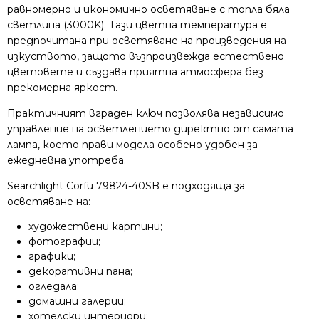
равномерно и икономично осветяване с топла бяла
светлина (3000K). Тази цветна температура е
предпочитана при осветяване на произведения на
изкуството, защото възпроизвежда естествено
цветовете и създава приятна атмосфера без
прекомерна яркост.
Практичният вграден ключ позволява независимо
управление на осветлението директно от самата
лампа, което прави модела особено удобен за
ежедневна употреба.
Searchlight Corfu 79824-40SB е подходяща за
осветяване на:
художествени картини;
фотографии;
графики;
декоративни пана;
огледала;
домашни галерии;
хотелски интериори;