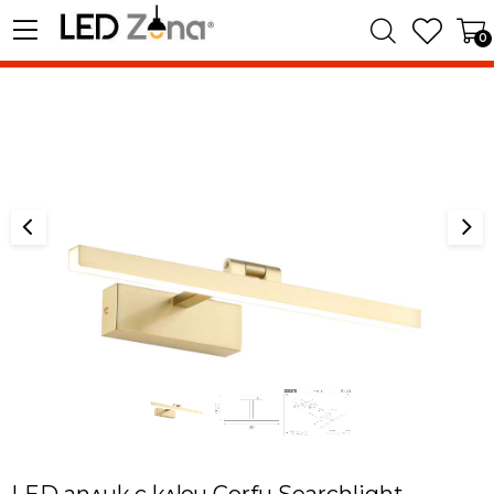
0
LED аплик с ключ Corfu Searchlight