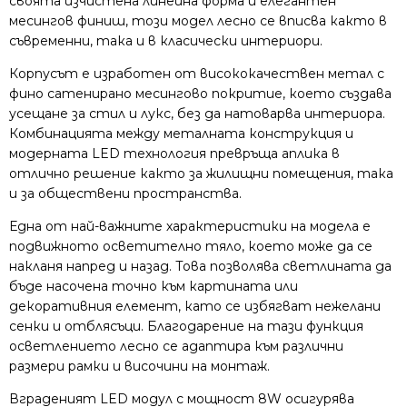
своята изчистена линейна форма и елегантен
месингов финиш, този модел лесно се вписва както в
съвременни, така и в класически интериори.
Корпусът е изработен от висококачествен метал с
фино сатенирано месингово покритие, което създава
усещане за стил и лукс, без да натоварва интериора.
Комбинацията между металната конструкция и
модерната LED технология превръща аплика в
отлично решение както за жилищни помещения, така
и за обществени пространства.
Една от най-важните характеристики на модела е
подвижното осветително тяло, което може да се
накланя напред и назад. Това позволява светлината да
бъде насочена точно към картината или
декоративния елемент, като се избягват нежелани
сенки и отблясъци. Благодарение на тази функция
осветлението лесно се адаптира към различни
размери рамки и височини на монтаж.
Вграденият LED модул с мощност 8W осигурява