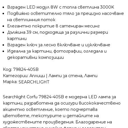
39см
Вграден LED модул 8W с топла светлина 3000K
8W
Подвижно осветително тяло за прецизно насочване
3000K
на светлинния поток
сатениран
месинг
Елегантно покритие в сатениран месинг
Дължина 39 см, подходяща за различни размери
картини
Вграден ключ за лесно включване и изключване
Идеална за картини, фотографии, огледала и
декоративни композиции
Код:
79824-40SB
Категории:
Аплици | Лампи за стена
,
Лампи
Марка:
SEARCHLIGHT
Searchlight Corfu 79824-40SB е модерна LED лампа за
картини, разработена да осигури висококачествено
акцентно осветление, което подчертава
цветовете, текстурите и детайлите на
художествените произведения. Благодарение на