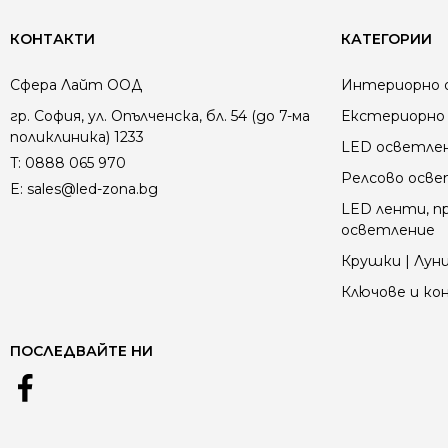
КОНТАКТИ
КАТЕГОРИИ
Сфера Лайт ООД
Интериорно 
гр. София, ул. Опълченска, бл. 54 (до 7-ма
Екстериорно 
поликлиника) 1233
LED осветле
T:
0888 065 970
Релсово осв
E:
sales@led-zona.bg
LED ленти, пр
осветление
Крушки | Луни
Ключове и к
ПОСЛЕДВАЙТЕ НИ