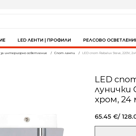
ИЕ
LED ЛЕНТИ | ПРОФИЛИ
РЕЛСОВО ОСВЕТЛЕНИ
 за интериорно осветление
Спот лампи
LED спот Rabalux Steve, 220V, 2x
LED спот 
лунички G
хром, 24
65.45
€
/ 128.
Alternative:
количество