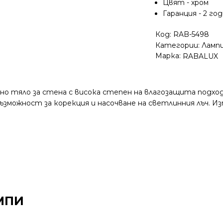
Цвят - хром
Гаранция - 2 го
Код:
RAB-5498
Категории:
Ламп
Марка:
RABALUX
лно тяло за стена с висока степен на влагозащита подхо
ъзможност за корекция и насочване на светлинния лъч. Изп
МПИ