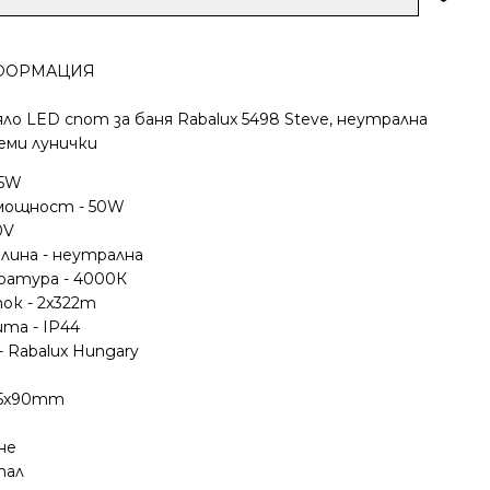
ФОРМАЦИЯ
 LED спот за баня Rabalux 5498 Steve, неутрална
еми лунички
.5W
мощност - 50W
0V
лина - неутрална
атура - 4000К
ок - 2x322m
та - IP44
 Rabalux Hungary
05x90mm
не
тал