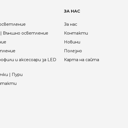
ЗА НАС
осветление
За нас
| Външно осветление
Контакти
ние
Новини
етление
Полезно
офили и аксесоари за LED
Карта на сайта
чки | Пури
онтакти