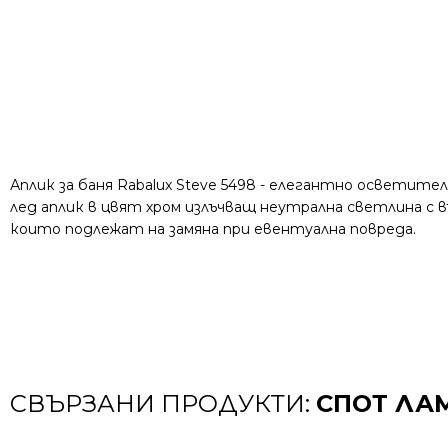
Аплик за баня Rabalux Steve 5498 - елегантно осветите
лед аплик в цвят хром излъчващ неутрална светлина с в
които подлежат на замяна при евентуална повреда.
СВЪРЗАНИ ПРОДУКТИ:
СПОТ ЛА