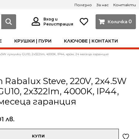
Полезно
За нас
Контакти
Вход и
0
Регистрация
Е
КРУШКИ | ПУРИ
КЛЮЧОВЕ | КОНТАКТИ
4.5W лунички GU10, 2x322lm, 4000K, IP44, хром, 24 месеца гаранция
Rabalux Steve, 220V, 2x4.5W
U10, 2x322lm, 4000K, IP44,
 месеца гаранция
01 лв.
КУПИ