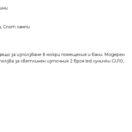
дини
и
,
Спот лампи
дящо за използване в мокри помещения и бани. Модерен
олзва за светлинен източник 2 броя led лунички GU10,