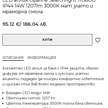
IP44 14W 1207lm 3000K мат злато и
мраморна смола
95.12
€
/ 186.04 лв.
Alternative:
количество
КУПИ
за
LED
аплик
ОПИСАНИЕ
ИНФОРМАЦИЯ
Opaline
Searchlight
Елегантен LED аплик за баня с IP44 защита, овален
11138GO
дифузер от мраморна смола и луксозни златни
IP44
акценти, създаден да осигури комфортно осветление
14W
и изискан стил във всяко модерно пространство.
1207lm
3000K
Вграден LED модул 14W
мат
Светлинен поток: 1207 lm
злато
Цветна температура: 3000K топла бяла светлина
и