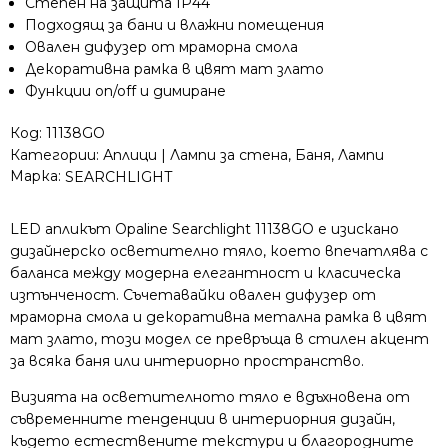
Степен на защита IP44
мраморна
Подходящ за бани и влажни помещения
смола
Овален дифузер от мраморна смола
Декоративна рамка в цвят мат злато
Функции on/off и димиране
Код:
11138GO
Категории:
Аплици | Лампи за стена
,
Баня
,
Лампи
Марка:
SEARCHLIGHT
LED апликът Opaline Searchlight 11138GO е изискано
дизайнерско осветително тяло, което впечатлява с
баланса между модерна елегантност и класическа
изтънченост. Съчетавайки овален дифузер от
мраморна смола и декоративна метална рамка в цвят
мат злато, този модел се превръща в стилен акцент
за всяка баня или интериорно пространство.
Визията на осветителното тяло е вдъхновена от
съвременните тенденции в интериорния дизайн,
където естествените текстури и благородните