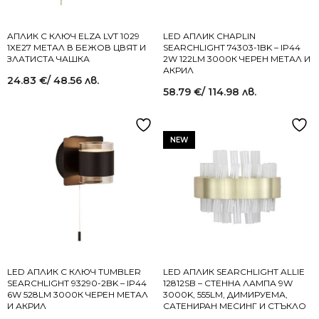
AПЛИК С КЛЮЧ ELZA LVT 1029
LED АПЛИК CHAPLIN
1XЕ27 МЕТАЛ В БЕЖОВ ЦВЯТ И
SEARCHLIGHT 74303-1BK – IP44
ЗЛАТИСТА ЧАШКА
2W 122LM 3000К ЧЕРЕН МЕТАЛ И
АКРИЛ
24.83
€
/ 48.56 лв.
58.79
€
/ 114.98 лв.
NEW
LED АПЛИК С КЛЮЧ TUMBLER
LED АПЛИК SEARCHLIGHT ALLIE
SEARCHLIGHT 93290-2BK – IP44
12812SB – СТЕННА ЛАМПА 9W
6W 528LM 3000К ЧЕРЕН МЕТАЛ
3000K, 555LM, ДИМИРУЕМА,
И АКРИЛ
САТЕНИРАН МЕСИНГ И СТЪКЛО