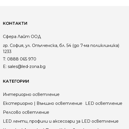
КОНТАКТИ
Сфера Лайт ООД
гр. София, ул. Опълченска, бл. 54 (до 7-ма поликлиника)
1233
T:
0888 065 970
E:
sales@led-zona.bg
КАТЕГОРИИ
Интериорно осветление
Екстериорно | Външно осветление
LED осветление
Релсово осветление
LED ленти, профили и аксесоари за LED осветление