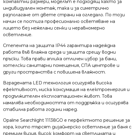
компактни размери, моделът е подходящ както за
индивидуален монтаж, така и за симетрично
разполагане от двете страни на огледало. По този
начин се постига професионално осветяване на
лицето без нежелани сенки и неравномерно
осветление.
Степента на защита IP44 гарантира надеждна
работа във влажна среда и защита срещу водни
пръски. Това прави аплика отличен избор за бани,
хотелски санитарни помещения, СПА центрове и
други пространства с повишена влажност.
Вградената LED технология осигурява висока
ефективност, ниска консумация на електроенергия и
продължителен експлоатационен живот. Това
намалява необходимостта от поддръжка и осигурява
стабилна работа години наред.
Opaline Searchlight 11138GO е перфектното решение за
хора, които търсят дизайнерско осветление за баня с
премиум визия, висок комфорт на светлината и