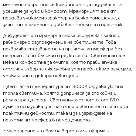
метални покрития се комбинират за създаване на
усещане за лукс и комфорт. Мраморният ефект
придава уникален характер на всяко помещение, а
златните елементи добавят топлина и престиж.
Дифузерът от мраморна смола осигурява плавно и
равномерно разпределение на светлината. Това
позволява създаването на приятна атмосфера без
неприятни отблясъци и резки сенки. Светлината е
мека и комфортна за очите, което прави аплика
отличен избор за ежедневна употреба около огледала,
умивалници и декоративни зони.
Цветната температура от 3000K създава уютна
топла светлина, която допринася за спокойна и
релаксираща среда. Светлинният поток от 1207
лумена осигурява достатъчно осветеност както за
практични дейности, така и за изграждане на
приятна атмосфера в помещението.
Благодарение на своята вертикална форма и