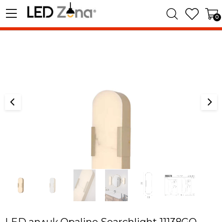
0
LED аплик Opaline Searchlight 11138GO