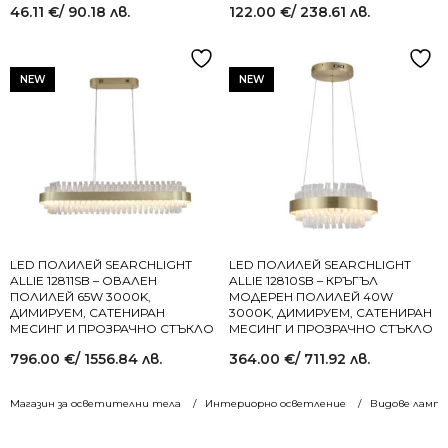
46.11
€
/ 90.18 лв.
122.00
€
/ 238.61 лв.
NEW
NEW
LED ПОЛИЛЕЙ SEARCHLIGHT
LED ПОЛИЛЕЙ SEARCHLIGHT
ALLIE 12811SB – ОВАЛЕН
ALLIE 12810SB – КРЪГЪЛ
ПОЛИЛЕЙ 65W 3000K,
МОДЕРЕН ПОЛИЛЕЙ 40W
ДИМИРУЕМ, САТЕНИРАН
3000K, ДИМИРУЕМ, САТЕНИРАН
МЕСИНГ И ПРОЗРАЧНО СТЪКЛО
МЕСИНГ И ПРОЗРАЧНО СТЪКЛО
796.00
€
/ 1556.84 лв.
364.00
€
/ 711.92 лв.
Магазин за осветителни тела
Интериорно осветление
Видове лампи