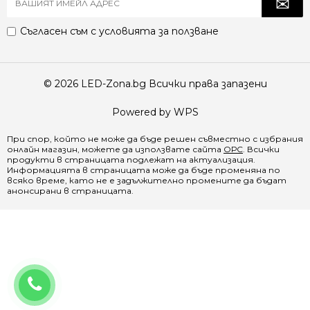
Съгласен съм с
условията за ползване
© 2026 LED-Zona.bg Всички права запазени
Powered by WPS
При спор, който не може да бъде решен съвместно с избрания
онлайн магазин, можете да използвате сайта
ОРС
. Всички
продукти в страницата подлежат на актуализация.
Информацията в страницата може да бъде променяна по
всяко време, като не е задължително промените да бъдат
анонсирани в страницата.
0888 065 970